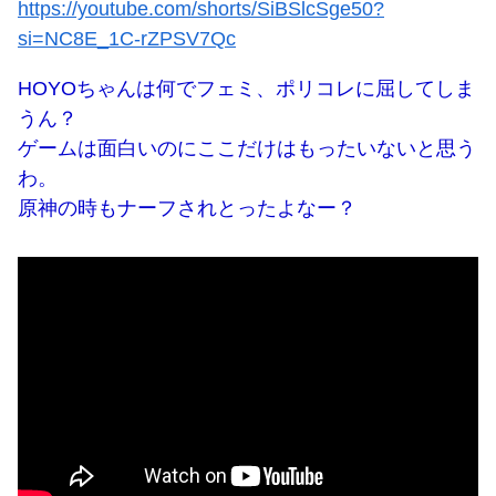
https://youtube.com/shorts/SiBSlcSge50?
si=NC8E_1C-rZPSV7Qc
HOYOちゃんは何でフェミ、ポリコレに屈してしま
うん？
ゲームは面白いのにここだけはもったいないと思う
わ。
原神の時もナーフされとったよなー？