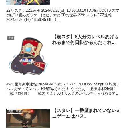
227: スタレZZZ速報 2024/08/25(日) 18:55:33.10 ID:JImIbO0T0 スマ
ホ(折り畳みガラケー)とビデオとCDの世界 229: スタレZZZ速報
2024/08/25(日) 18:56:45.69 ID:...
【崩スタ】8人分のレベルあげら
育成
れるまで何日掛かるんだこれ…
498: 星穹列車速報 2024/04/03(水) 23:38:41.43 ID:WPvuqtiO0 均衡レ
ベルあがってレベル上限解放された！ やったあ！ 必要素材35個！
一戦ドロ4個！ 一戦スタミナ30！ 8人分のレベルあげられるまで
何...
【スタレ】一番望まれていないミ
要望・不満
ニゲームはハヌ。