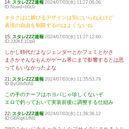
14:
スタレZZZ速報
2024/07/03(水) 11:27:06.06
ID:Nswd+b0c0
オタクはに媚びるデザインは別にいらねえけど
表現の自由を制限するのはよくないね
15:
スタレZZZ速報
2024/07/03(水) 11:27:12.60
ID:JJ0KE1Dp0
しかし時代だよなジェンダーとかフェミとかさ
まさかそんなもんがゲーム界にまで影響するとは思
ってもいなかったよな
21:
スタレZZZ速報
2024/07/03(水) 11:35:53.79
ID:ByG8i/NA0
この手のナーフはホヨバじゃ珍しくないぞ
エロで釣っておいて実装前後に調整する仕組み
22:
スタレZZZ速報
2024/07/03(水) 11:36:36.12
ID:G6RqKLfN0