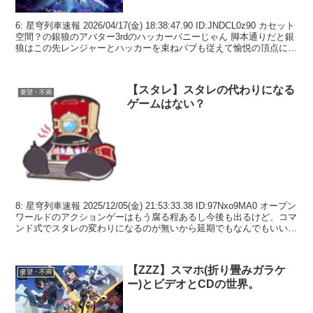
6: 星穹列車速報 2026/04/17(金) 18:38:47.90 ID:JNDCL0z90 カセット
空間？の銀狼のアバター3rdのハッカーバニーじゃん 脚本通りだと銀
狼はこの先レンジャーとハッカーを束ねパブも従えて愉悦の頂点に立
ち最後...
【スタレ】スタレの代わりになる
要望・不満
ゲームはない？
8: 星穹列車速報 2025/12/05(金) 21:53:33.38 ID:97Nxo9MA0 オープン
ワールドのアクションゲーはもう腐る程あるし今後も出るけど、コマ
ンド式でスタレの変わりになるのが無いから延期でもなんでもいいか
ら続けて欲...
【ZZZ】スマホ(折り畳みガラケ
要望・不満
ー)とビデオとCDの世界。