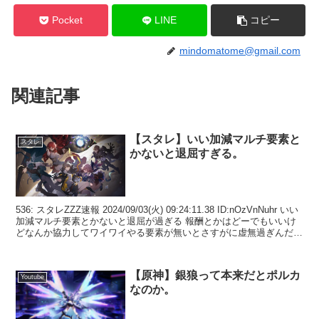
Pocket
LINE
コピー
mindomatome@gmail.com
関連記事
【スタレ】いい加減マルチ要素と
スタレ
かないと退屈すぎる。
536: スタレZZZ速報 2024/09/03(火) 09:24:11.38 ID:nOzVnNuhr いい
加減マルチ要素とかないと退屈が過ぎる 報酬とかはどーでもいいけ
どなんか協力してワイワイやる要素が無いとさすがに虚無過ぎんだろ
53...
【原神】銀狼って本来だとポルカ
Youtube
なのか。