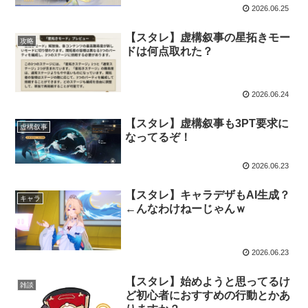
2026.06.25
【スタレ】虚構叙事の星拓きモー
攻略
ドは何点取れた？
2026.06.24
【スタレ】虚構叙事も3PT要求に
虚構叙事
なってるぞ！
2026.06.23
【スタレ】キャラデザもAI生成？
キャラ
←んなわけねーじゃんｗ
2026.06.23
【スタレ】始めようと思ってるけ
雑談
ど初心者におすすめの行動とかあ