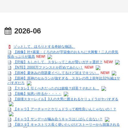
2026-06
ゾッとして、ほろりとする奇妙な物語。
【画像】叶×葛葉：くろのわが宇宙食のおもちに大興奮！二人の意気
投合っぷりが最高
NEW!
【悲報】もしかして、スタレってこれが賢いガチャ選択？
NEW!
【NTE】2000万ファンスとか貯めてみたい！
NEW!
【原神】夏休みの宿題夏イベしてるけど冠までキツい…
NEW!
【原神】原神のセルランが強すぎる…スタレの売上前年比32%減はヤ
バすぎだろ
【スタレ】引くべきだったのは銀狼？緋英？それとも…
【攻略】知恵パ作るか・・・・
【崩壊スターレイル】3人の大男に囲まれるケリュドラがヤバすぎる
【キャラ】アーチャーとケリュドラって相性良いんじゃないの！？
【キャラ】サンデーが噛み合うキャラはしばらく出ない？
【崩スタ】キャストリス長く使いたいけどストーリーから脱落される