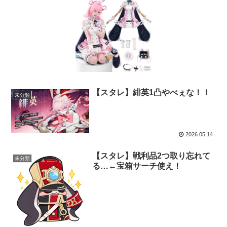
【スタレ】緋英1凸やべぇな！！
未分類
2026.05.14
【スタレ】戦利品2つ取り忘れて
未分類
る…←宝箱サーチ使え！