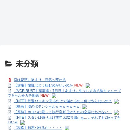
未分類
恋は疑惑に染まり、狂気へ変わる
【攻略】愉悦はどう組むのがいいのか
NEW!
【VCR RUST】葛葉達：7日目｜あまりに生々しすぎる陰キャムーブ
でギャルをガチ困惑
NEW!
【NTE】毎週○○スキン売るだけで儲かるのに何でやらないの？
【動画】凜のポテンシャルｗｗｗｗｗｗｗ
【原神】ホヨバに限って執行官10位がただの空席なわけない！
【NTE】スタレは売り上げ前年比32％減かぁ…←それでも2位ってヤ
バいｗ
【攻略】知恵パ作るか・・・・