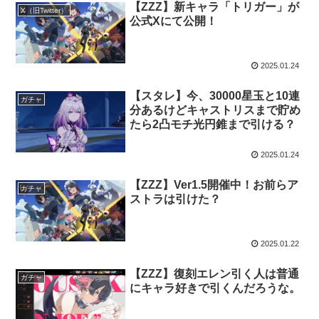
【ZZZ】新キャラ「トリガー」が
X（旧Twitter）
公式Xにて公開！
2025.01.24
【スタレ】今、30000星玉と10連
ガチャ
分あるけどキャストリスまで貯め
たら2凸モチ光円錐まで引ける？
2025.01.24
【ZZZ】Ver1.5開催中！お前らア
ガチャ
ストラは引けた？
2025.01.22
【ZZZ】復刻エレン引く人は普通
ガチャ
にキャラ好きで引くんだろうな。