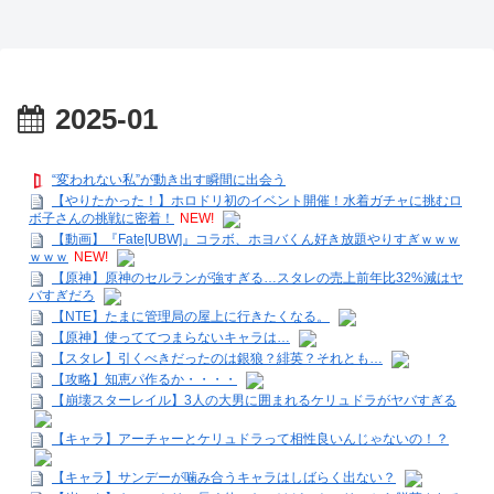
2025-01
“変われない私”が動き出す瞬間に出会う
【やりたかった！】ホロドリ初のイベント開催！水着ガチャに挑むロ
ボ子さんの挑戦に密着！
NEW!
【動画】『Fate[UBW]』コラボ、ホヨバくん好き放題やりすぎｗｗｗ
ｗｗｗ
NEW!
【原神】原神のセルランが強すぎる…スタレの売上前年比32%減はヤ
バすぎだろ
【NTE】たまに管理局の屋上に行きたくなる。
【原神】使っててつまらないキャラは…
【スタレ】引くべきだったのは銀狼？緋英？それとも…
【攻略】知恵パ作るか・・・・
【崩壊スターレイル】3人の大男に囲まれるケリュドラがヤバすぎる
【キャラ】アーチャーとケリュドラって相性良いんじゃないの！？
【キャラ】サンデーが噛み合うキャラはしばらく出ない？