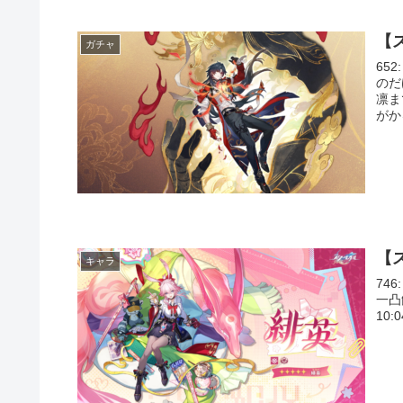
【
ガチャ
652
のだ
凛ま
がかる
【
キャラ
746
一凸
10:0