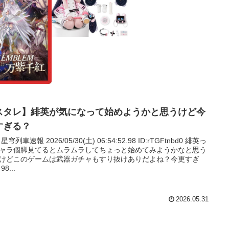
スタレ】緋英が気になって始めようかと思うけど今
すぎる？
: 星穹列車速報 2026/05/30(土) 06:54:52.98 ID:rTGFtnbd0 緋英っ
ャラ個脚見てるとムラムラしてちょっと始めてみようかなと思う
けどこのゲームは武器ガチャもすり抜けありだよね？今更すぎ
98...
2026.05.31