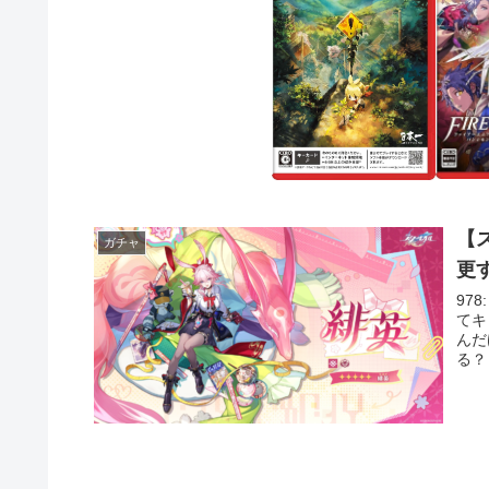
【
ガチャ
更
978
てキ
んだ
る？ 