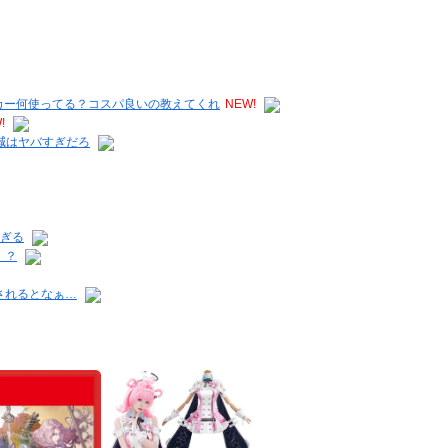
ーカー何使ってる？コスパ良いの教えてくれ
NEW!
!
減はヤバすぎだろ
すぎる
！？
されるとなぁ…