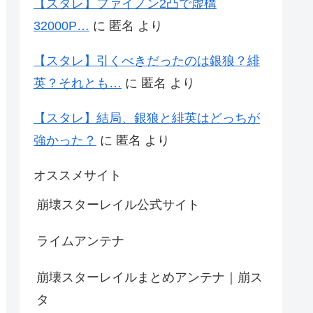
【スタレ】ファイノン2凸で虚構
32000P…
に
匿名
より
【スタレ】引くべきだったのは銀狼？緋
英？それとも…
に
匿名
より
【スタレ】結局、銀狼と緋英はどっちが
強かった？
に
匿名
より
オススメサイト
崩壊スターレイル公式サイト
ライムアンテナ
崩壊スターレイルまとめアンテナ｜崩ス
タ