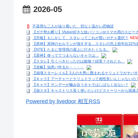
2026-05
不器用な二人が辿り着いた、切なく温かい恋物語
【ガチ勢お断り】Vtuber好きな奴パソコンorスマホ用のスピ
【悲報】もしかして、スタレってこれが賢いガチャ選択？
NEW
【原神】原神のセルランが強すぎる…スタレの売上前年比32%
【NTE】たまに管理局の屋上に行きたくなる。
【原神】使っててつまらないキャラは…
【スタレ】引くべきだったのは銀狼？緋英？それとも…
【攻略】知恵パ作るか・・・・
【崩壊スターレイル】3人の大男に囲まれるケリュドラがヤバ
【キャラ】アーチャーとケリュドラって相性良いんじゃないの
【キャラ】サンデーが噛み合うキャラはしばらく出ない？
【崩スタ】キャストリス長く使いたいけどストーリーから脱落
Powered by livedoor 相互RSS