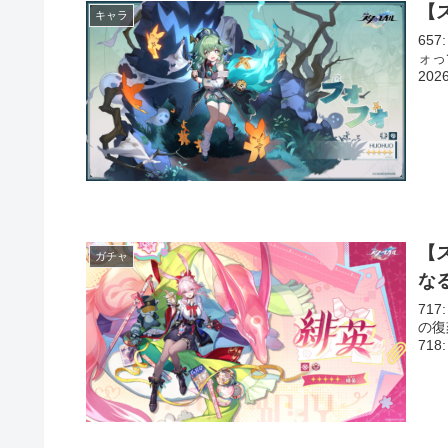
【
キャラ
657
ォっ
2026
【
ガチャ
な
717
の復
718