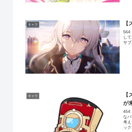
【
キャラ
564
して
サブ
【
キャラ
が
454
なパ
考え
ックな