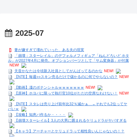
2025-07
妻が嫌すぎて壊れていった、ある夫の現実
「崩壊：スターレイル」のデフォルメフィギュア「ねんどろいど ホタ
ル」が2027年4月に発売。オプションパーツとして「サム変身器」が付属
NEW!
天音かなたは今頃新入社員としてがんばってるのかな
NEW!
【NTE】毎週○○スキン売るだけで儲かるのに何でやらないの？
NEW!
【動画】凜のポテンシャルｗｗｗｗｗｗｗ
NEW!
【原神】ホヨバに限って執行官10位がただの空席なわけない！
NEW!
【NTE】スタレは売り上げ前年比32％減かぁ…←それでも2位ってヤ
バいｗ
【攻略】知恵パ作るか・・・・
【崩壊スターレイル】3人の大男に囲まれるケリュドラがヤバすぎる
【キャラ】アーチャーとケリュドラって相性良いんじゃないの！？