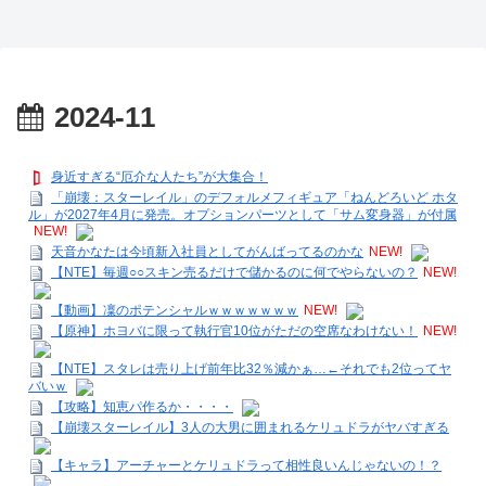
2024-11
身近すぎる“厄介な人たち”が大集合！
「崩壊：スターレイル」のデフォルメフィギュア「ねんどろいど ホタ
ル」が2027年4月に発売。オプションパーツとして「サム変身器」が付属
NEW!
天音かなたは今頃新入社員としてがんばってるのかな
NEW!
【NTE】毎週○○スキン売るだけで儲かるのに何でやらないの？
NEW!
【動画】凜のポテンシャルｗｗｗｗｗｗｗ
NEW!
【原神】ホヨバに限って執行官10位がただの空席なわけない！
NEW!
【NTE】スタレは売り上げ前年比32％減かぁ…←それでも2位ってヤ
バいｗ
【攻略】知恵パ作るか・・・・
【崩壊スターレイル】3人の大男に囲まれるケリュドラがヤバすぎる
【キャラ】アーチャーとケリュドラって相性良いんじゃないの！？