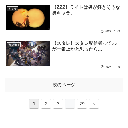
【ZZZ】ライトは男が好きそうな
キャラ
男キャラ。
2024.11.29
【スタレ】スタレ配信者って○○
Youtube
が一番上かと思ったら…
2024.11.29
次のページ
次
1
2
3
…
29
へ