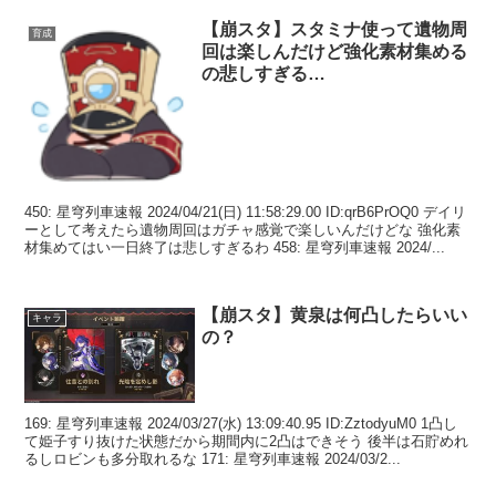
【崩スタ】スタミナ使って遺物周
育成
回は楽しんだけど強化素材集める
の悲しすぎる…
450: 星穹列車速報 2024/04/21(日) 11:58:29.00 ID:qrB6PrOQ0 デイリ
ーとして考えたら遺物周回はガチャ感覚で楽しいんだけどな 強化素
材集めてはい一日終了は悲しすぎるわ 458: 星穹列車速報 2024/...
【崩スタ】黄泉は何凸したらいい
キャラ
の？
169: 星穹列車速報 2024/03/27(水) 13:09:40.95 ID:ZztodyuM0 1凸し
て姫子すり抜けた状態だから期間内に2凸はできそう 後半は石貯めれ
るしロビンも多分取れるな 171: 星穹列車速報 2024/03/2...