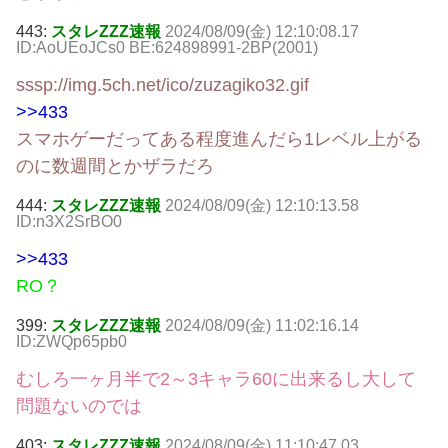
443:
スタレZZZ速報
2024/08/09(金) 12:10:08.17
ID:AoUEoJCs0 BE:624898991-2BP(2001)
sssp://img.5ch.net/ico/zuzagiko32.gif
>>433
スマホゲーだってある程度進んだら1レベル上がる
のに数週間とかザラだろ
444:
スタレZZZ速報
2024/08/09(金) 12:10:13.58
ID:n3X2SrBO0
>>433
RO？
399:
スタレZZZ速報
2024/08/09(金) 11:02:16.14
ID:ZWQp65pb0
むしろ一ヶ月半で2～3キャラ60に出来るし大して
問題ないのでは
403:
スタレZZZ速報
2024/08/09(金) 11:10:47.03