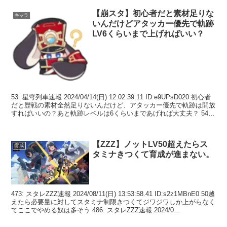
【崩スタ】初心者だと素材足りな
キャラ
いんだけどアタッカー優先で軌跡
LV6くらいまで上げればいい？
53: 星穹列車速報 2024/04/14(日) 12:02:39.11 ID:e9UPsD020 初心者
だと歴戦の素材全然足りないんだけど、アタッカー優先で軌跡は開放
すればいいの？あと軌跡レベルは6くらいまであげれば大丈夫？ 54:
星穹...
【ZZZ】ノットLV50超えたらス
育成
タミナきつくて育成が進まない。
473: スタレZZZ速報 2024/08/11(日) 13:53:58.41 ID:s2z1MBnE0 50越
えたら必要量に対してスタミナ制限きつくてジワジワしか上がらなく
てここでやめる奴は多そう 486: スタレZZZ速報 2024/0...