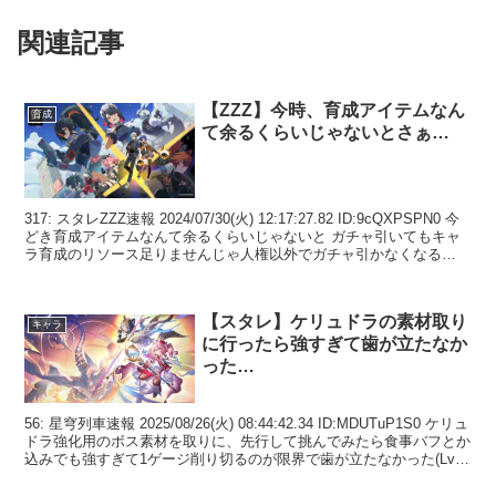
関連記事
【ZZZ】今時、育成アイテムなん
育成
て余るくらいじゃないとさぁ…
317: スタレZZZ速報 2024/07/30(火) 12:17:27.82 ID:9cQXPSPN0 今
どき育成アイテムなんて余るくらいじゃないと ガチャ引いてもキャ
ラ育成のリソース足りませんじゃ人権以外でガチャ引かなくなる
318: ...
【スタレ】ケリュドラの素材取り
キャラ
に行ったら強すぎて歯が立たなか
った…
56: 星穹列車速報 2025/08/26(火) 08:44:42.34 ID:MDUTuP1S0 ケリュ
ドラ強化用のボス素材を取りに、先行して挑んでみたら食事バフとか
込みでも強すぎて1ゲージ削り切るのが限界で歯が立たなかった(Lv82
のや...