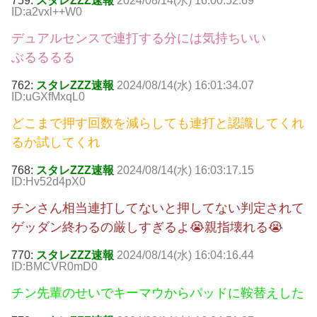
759:
スタレZZZ速報
2024/08/14(水) 16:00:52.69
ID:a2vxl++W0
デュアルセンスで連打する分には気持ちいい
ぶるるるる
762:
スタレZZZ速報
2024/08/14(水) 16:01:34.07
ID:uGXfMxqL0
どこまで押す回数を減らしても連打と認識してくれ
るか試してくれ
768:
スタレZZZ速報
2024/08/14(水) 16:03:17.15
ID:Hv52d4pX0
チンさん相当連打してないと押してない判定されて
ゲッダン終わるの厳しすぎるよ😭親指壊れる😭
770:
スタレZZZ速報
2024/08/14(水) 16:04:16.44
ID:BMCVR0mD0
チン先輩のせいでキーマウからパッドに鞍替えした