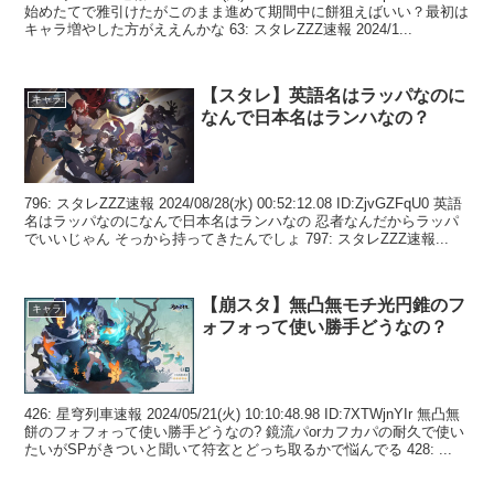
始めたてで雅引けたがこのまま進めて期間中に餅狙えばいい？最初は
キャラ増やした方がええんかな 63: スタレZZZ速報 2024/1...
【スタレ】英語名はラッパなのに
キャラ
なんで日本名はランハなの？
796: スタレZZZ速報 2024/08/28(水) 00:52:12.08 ID:ZjvGZFqU0 英語
名はラッパなのになんで日本名はランハなの 忍者なんだからラッパ
でいいじゃん そっから持ってきたんでしょ 797: スタレZZZ速報...
【崩スタ】無凸無モチ光円錐のフ
キャラ
ォフォって使い勝手どうなの？
426: 星穹列車速報 2024/05/21(火) 10:10:48.98 ID:7XTWjnYIr 無凸無
餅のフォフォって使い勝手どうなの? 鏡流パorカフカパの耐久で使い
たいがSPがきついと聞いて符玄とどっち取るかで悩んでる 428: ...