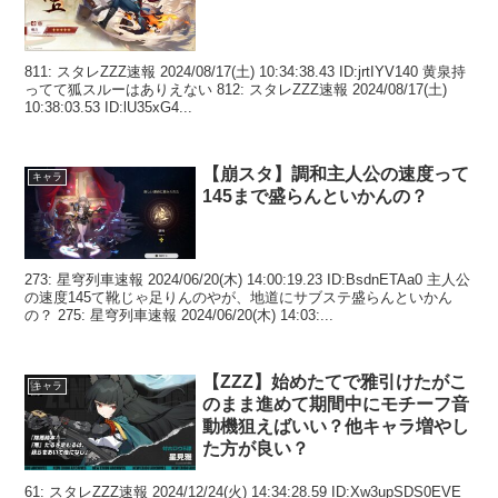
811: スタレZZZ速報 2024/08/17(土) 10:34:38.43 ID:jrtIYV140 黄泉持
ってて狐スルーはありえない 812: スタレZZZ速報 2024/08/17(土)
10:38:03.53 ID:lU35xG4...
【崩スタ】調和主人公の速度って
キャラ
145まで盛らんといかんの？
273: 星穹列車速報 2024/06/20(木) 14:00:19.23 ID:BsdnETAa0 主人公
の速度145て靴じゃ足りんのやが、地道にサブステ盛らんといかん
の？ 275: 星穹列車速報 2024/06/20(木) 14:03:...
【ZZZ】始めたてで雅引けたがこ
キャラ
のまま進めて期間中にモチーフ音
動機狙えばいい？他キャラ増やし
た方が良い？
61: スタレZZZ速報 2024/12/24(火) 14:34:28.59 ID:Xw3upSDS0EVE