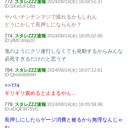
772:
スタレZZZ速報
2024/08/14(水) 16:04:51.37
ID:SKwLrFLBd
ヤバいチンチンマジで疲れるかもしれん
どうにかして長押しにならんか？
774:
スタレZZZ速報
2024/08/14(水) 16:05:02.66
ID:yfMCdmp20
鬼のようにクソ連打しなくても発動するからみんな
必死すぎるだけだと思うぞ
784:
スタレZZZ速報
2024/08/14(水) 16:07:12.81
ID:Qnmn8dh6H
>>774
ギリギリ責めると止まるやん…
779:
スタレZZZ速報
2024/08/14(水) 16:05:58.96
ID:aDQEW75V0
長押しにしたらゲージ消費と被るから無理なんじゃ
ね