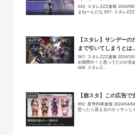
542: スタレZZZ速報 2024/08
まねーんだな 557: スタレZZZ速報 20
【スタレ】サンデーの
キャラ
まで引いてしまうとは
567: スタレZZZ速報 2024/10
め期間や！と思ってたのが乱
568: スタレZ...
【崩スタ】この広告で
キャラ
892: 星穹列車速報 2024/04/0
思ったら貰えるのオッサンじゃん 893: