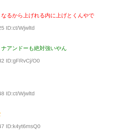
となるから上げれる内に上げとくんやで
5 ID:ct/Wjwltd
リナアンドーも絶対強いやん
82 ID:gFRvCj/O0
？
8 ID:ct/Wjwltd
な
47 ID:k4yt6msQ0