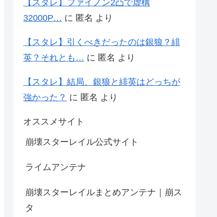
【スタレ】ファイノン2凸で虚構
32000P…
に
匿名
より
【スタレ】引くべきだったのは銀狼？緋
英？それとも…
に
匿名
より
【スタレ】結局、銀狼と緋英はどっちが
強かった？
に
匿名
より
オススメサイト
崩壊スターレイル公式サイト
ライムアンテナ
崩壊スターレイルまとめアンテナ｜崩ス
タ