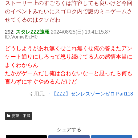
ストーリー上のすごろくは許容しても良いけど今回
のイベントみたいにスゴロク内で謎のミニゲームさ
せてくるのはクソだわ
292:
スタレZZZ速報
2024/08/25(日) 19:41:15.87
ID:VomwI9cH0
どうしようがあれ無くせこれ無くせ俺の答えたアン
ケート通りにしろって怒り続けてる人の感情本当に
よくわからん
たかがゲームだし俺は合わないなーと思ったら何も
言わずにすぐやめるんだけど
引用元:
・【ZZZ】ゼンレスゾーンゼロ Part118
要望・不満
シェアする