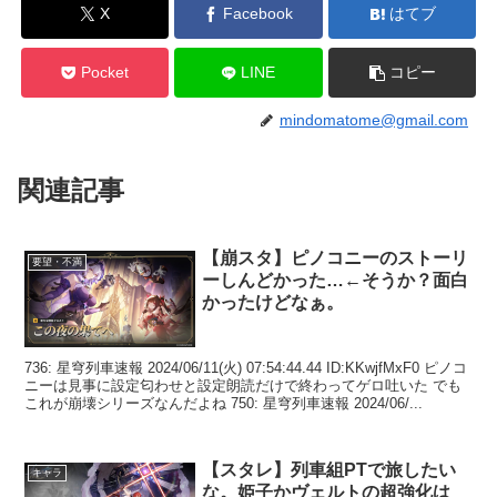
X
Facebook
はてブ
Pocket
LINE
コピー
mindomatome@gmail.com
関連記事
【崩スタ】ピノコニーのストーリ
要望・不満
ーしんどかった…←そうか？面白
かったけどなぁ。
736: 星穹列車速報 2024/06/11(火) 07:54:44.44 ID:KKwjfMxF0 ピノコ
ニーは見事に設定匂わせと設定朗読だけで終わってゲロ吐いた でも
これが崩壊シリーズなんだよね 750: 星穹列車速報 2024/06/...
【スタレ】列車組PTで旅したい
キャラ
な。姫子かヴェルトの超強化は