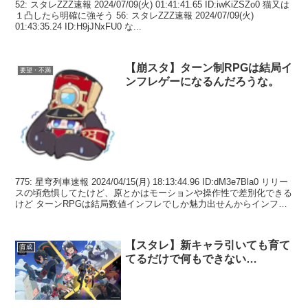
52: スタレZZZ速報 2024/07/09(火) 01:41:41.65 ID:iwKiZSZo0 猫又は
１凸したら明確に強そう 56: スタレZZZ速報 2024/07/09(火)
01:43:35.24 ID:H9jJNxFU0 な...
【崩スタ】ターン制RPGは結局イ
要望・不満
ンフレゲーになるんだろうな。
775: 星穹列車速報 2024/04/15(月) 18:13:44.96 ID:dM3e7Bla0 リリー
スの頃危惧してたけど、原とかはモーションや操作性で差別化できる
けど ターンRPGは結局数値インフレでしか魅力出せんからインフレ
ゲーに...
【スタレ】新キャラ引いても育て
育成
てるだけで何もできない…