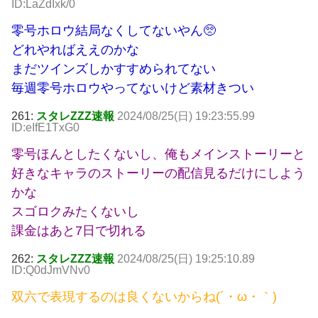
ID:LaZdIxk/0
零号ホロウ結局なくしてないやん🥺
どれやればええのかな
まだツインズしかすすめられてない
毎週零号ホロウやってないけど素材きつい
261:
スタレZZZ速報
2024/08/25(日) 19:23:55.99
ID:eIfE1TxG0
零号ほんとしたくないし、俺もメインストーリーと
好きなキャラのストーリーの配信見るだけにしよう
かな
スゴロクみたくないし
課金はあと7日で切れる
262:
スタレZZZ速報
2024/08/25(日) 19:25:10.89
ID:Q0dJmVNv0
双六で表現するのは良くないからね(´・ω・｀)