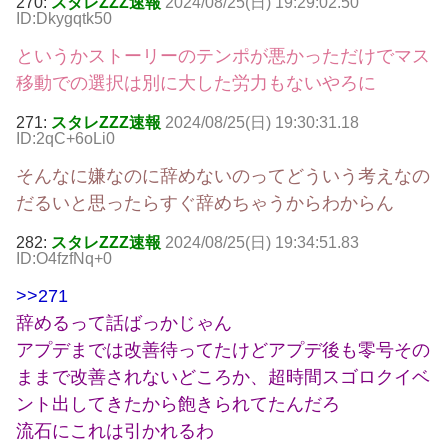
270:
スタレZZZ速報
2024/08/25(日) 19:29:02.50
ID:Dkygqtk50
というかストーリーのテンポが悪かっただけでマス
移動での選択は別に大した労力もないやろに
271:
スタレZZZ速報
2024/08/25(日) 19:30:31.18
ID:2qC+6oLi0
そんなに嫌なのに辞めないのってどういう考えなの
だるいと思ったらすぐ辞めちゃうからわからん
282:
スタレZZZ速報
2024/08/25(日) 19:34:51.83
ID:O4fzfNq+0
>>271
辞めるって話ばっかじゃん
アプデまでは改善待ってたけどアプデ後も零号その
ままで改善されないどころか、超時間スゴロクイベ
ント出してきたから飽きられてたんだろ
流石にこれは引かれるわ