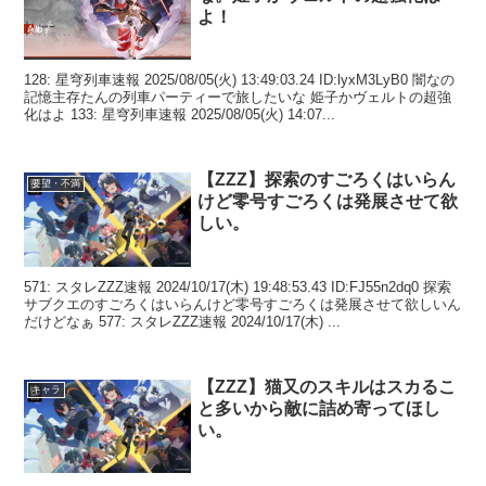
よ！
128: 星穹列車速報 2025/08/05(火) 13:49:03.24 ID:lyxM3LyB0 闇なの
記憶主存たんの列車パーティーで旅したいな 姫子かヴェルトの超強
化はよ 133: 星穹列車速報 2025/08/05(火) 14:07...
【ZZZ】探索のすごろくはいらん
要望・不満
けど零号すごろくは発展させて欲
しい。
571: スタレZZZ速報 2024/10/17(木) 19:48:53.43 ID:FJ55n2dq0 探索
サブクエのすごろくはいらんけど零号すごろくは発展させて欲しいん
だけどなぁ 577: スタレZZZ速報 2024/10/17(木) ...
【ZZZ】猫又のスキルはスカるこ
キャラ
と多いから敵に詰め寄ってほし
い。