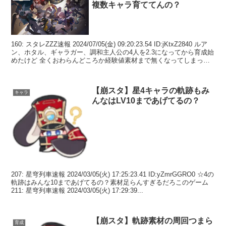
複数キャラ育ててんの？
160: スタレZZZ速報 2024/07/05(金) 09:20:23.54 ID:jKtxZ2840 ルア
ン、ホタル、ギャラガー、調和主人公の4人を2.3になってから育成始
めたけど 全くおわらんどころか経験値素材まで無くなってしまった
...
【崩スタ】星4キャラの軌跡もみ
キャラ
んなはLV10まであげてるの？
207: 星穹列車速報 2024/03/05(火) 17:25:23.41 ID:yZmrGGRO0 ☆4の
軌跡はみんな10まであげてるの？素材足らんすぎるだろこのゲーム
211: 星穹列車速報 2024/03/05(火) 17:29:39...
【崩スタ】軌跡素材の周回つまら
育成