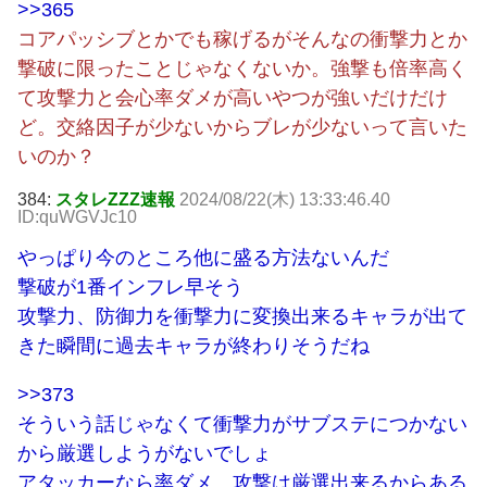
>>365
コアパッシブとかでも稼げるがそんなの衝撃力とか
撃破に限ったことじゃなくないか。強撃も倍率高く
て攻撃力と会心率ダメが高いやつが強いだけだけ
ど。交絡因子が少ないからブレが少ないって言いた
いのか？
384:
スタレZZZ速報
2024/08/22(木) 13:33:46.40
ID:quWGVJc10
やっぱり今のところ他に盛る方法ないんだ
撃破が1番インフレ早そう
攻撃力、防御力を衝撃力に変換出来るキャラが出て
きた瞬間に過去キャラが終わりそうだね
>>373
そういう話じゃなくて衝撃力がサブステにつかない
から厳選しようがないでしょ
アタッカーなら率ダメ、攻撃は厳選出来るからある