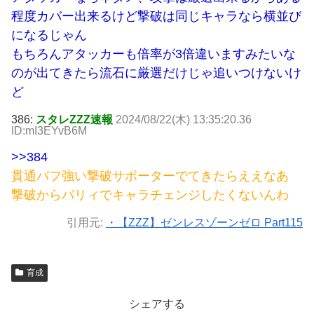
程度カバー出来るけど撃破は同じキャラなら横並び
になるじゃん
もちろんアタッカーも倍率が3倍違いますみたいな
のが出てきたら流石に厳選だけじゃ追いつけないけ
ど
386:
スタレZZZ速報
2024/08/22(木) 13:35:20.36
ID:mI3EYvB6M
>>384
貫通バフ強い撃破サポーターでてきたらええなあ
撃破からパリィでキャラチェンジしたくないんわ
引用元:
・【ZZZ】ゼンレスゾーンゼロ Part115
育成
シェアする