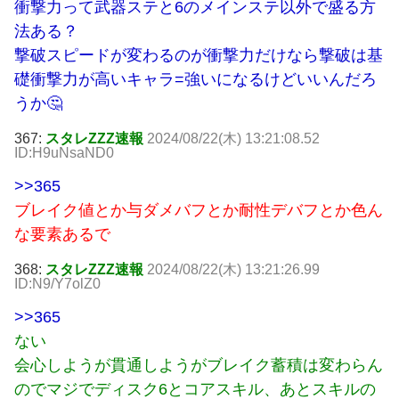
衝撃力って武器ステと6のメインステ以外で盛る方
法ある？
撃破スピードが変わるのが衝撃力だけなら撃破は基
礎衝撃力が高いキャラ=強いになるけどいいんだろ
うか🤔
367:
スタレZZZ速報
2024/08/22(木) 13:21:08.52
ID:H9uNsaND0
>>365
ブレイク値とか与ダメバフとか耐性デバフとか色ん
な要素あるで
368:
スタレZZZ速報
2024/08/22(木) 13:21:26.99
ID:N9/Y7olZ0
>>365
ない
会心しようが貫通しようがブレイク蓄積は変わらん
のでマジでディスク6とコアスキル、あとスキルの