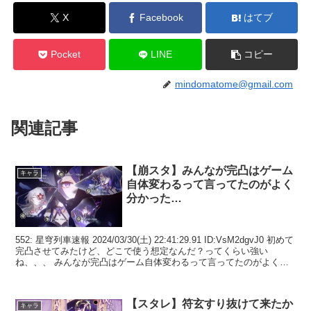
X
Facebook
はてブ
Pocket
LINE
コピー
mindomatome@gmail.com
関連記事
【崩スタ】みんなが完凸はゲーム
キャラ
自体変わるって言ってたのがよく
分かった…
552: 星穹列車速報 2024/03/30(土) 22:41:29.91 ID:VsM2dgvJ0 初めて
完凸させてみたけど、どこで使う想定なんだ？ってくらい強い
ね、、、 みんなが完凸はゲーム自体変わるって言ってたのがよく分
かる 555:...
【スタレ】符玄すり抜けて来たか
キャラ