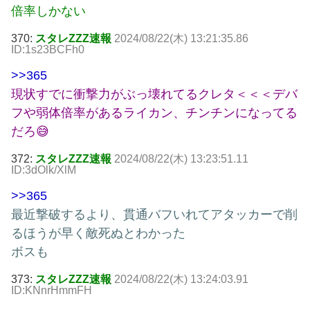
倍率しかない
370:
スタレZZZ速報
2024/08/22(木) 13:21:35.86
ID:1s23BCFh0
>>365
現状すでに衝撃力がぶっ壊れてるクレタ＜＜＜デバ
フや弱体倍率があるライカン、チンチンになってる
だろ😅
372:
スタレZZZ速報
2024/08/22(木) 13:23:51.11
ID:3dOlk/XlM
>>365
最近撃破するより、貫通バフいれてアタッカーで削
るほうが早く敵死ぬとわかった
ボスも
373:
スタレZZZ速報
2024/08/22(木) 13:24:03.91
ID:KNnrHmmFH