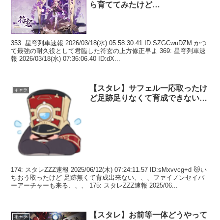
ら育ててみたけど…
353: 星穹列車速報 2026/03/18(水) 05:58:30.41 ID:SZGCwuDZM かつ
て最強の耐久役として君臨した符玄の上方修正早よ 369: 星穹列車速
報 2026/03/18(水) 07:36:06.40 ID:dX...
【スタレ】サフェル一応取ったけ
キャラ
ど足跡足りなくて育成できない…
174: スタレZZZ速報 2025/06/12(木) 07:24:11.57 ID:sMxvvcg+d 😽い
ちおう取ったけど 足跡無くて育成出来ない、、、ファイノンセイバ
ーアーチャーも来る、、、 175: スタレZZZ速報 2025/06...
【スタレ】お前等一体どうやって
キャラ