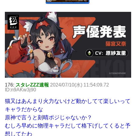
176:
スタレZZZ速報
2024/07/10(水) 11:54:09.72
ID:n9AKw3j90
猫又はあんまり火力ないけど動かしてて楽しいって
キャラだからな
原神で言うと刻晴ポジじゃないか？
むしろ早めに物理キャラだして格下げしてくると予
想してたわ