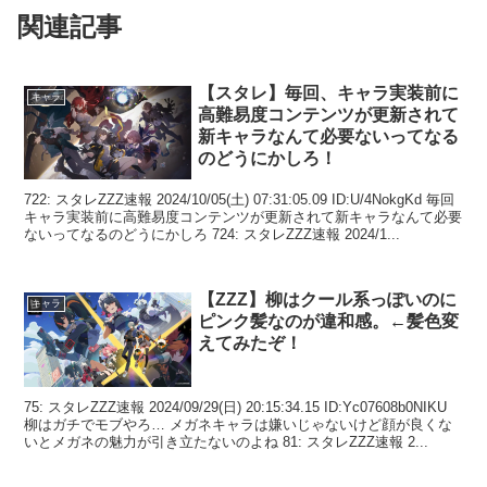
関連記事
【スタレ】毎回、キャラ実装前に
キャラ
高難易度コンテンツが更新されて
新キャラなんて必要ないってなる
のどうにかしろ！
722: スタレZZZ速報 2024/10/05(土) 07:31:05.09 ID:U/4NokgKd 毎回
キャラ実装前に高難易度コンテンツが更新されて新キャラなんて必要
ないってなるのどうにかしろ 724: スタレZZZ速報 2024/1...
【ZZZ】柳はクール系っぽいのに
キャラ
ピンク髪なのが違和感。←髪色変
えてみたぞ！
75: スタレZZZ速報 2024/09/29(日) 20:15:34.15 ID:Yc07608b0NIKU
柳はガチでモブやろ… メガネキャラは嫌いじゃないけど顔が良くな
いとメガネの魅力が引き立たないのよね 81: スタレZZZ速報 2...