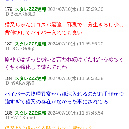
179:
スタレZZZ速報
2024/07/10(水) 11:55:39.30
ID:BxeAKh8L0
猫又ちゃんはコスパ最強。邪兎で十分生きるし少し
背伸びしてパイパー入れても良い。
180:
スタレZZZ速報
2024/07/10(水) 11:55:56.20
ID:DCvSGr9q0
原神ではずっと弱いと言われ続けてた北斗をめちゃ
くちゃ強化して遊んでたわ
184:
スタレZZZ速報
2024/07/10(水) 11:56:38.38
ID:n9AKw3j90
パイパーの物理異常から混沌入れるのがお手軽かつ
強すぎて猫又の存在がなかった事にされてる
186:
スタレZZZ速報
2024/07/10(水) 11:57:45.54
ID:FWc5Kren0
猫又だけ殴ってる時スカスカ感ない？