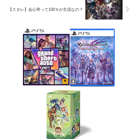
【スタレ】会心率って100％が主流なの？