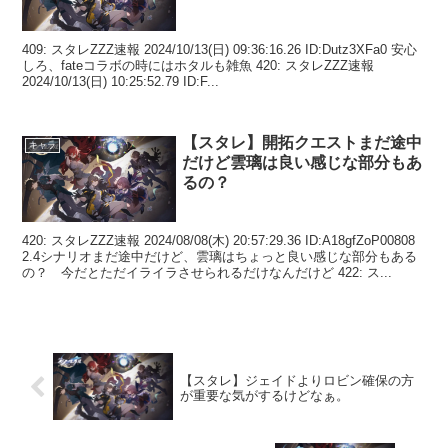
409: スタレZZZ速報 2024/10/13(日) 09:36:16.26 ID:Dutz3XFa0 安心
しろ、fateコラボの時にはホタルも雑魚 420: スタレZZZ速報
2024/10/13(日) 10:25:52.79 ID:F...
【スタレ】開拓クエストまだ途中
キャラ
だけど雲璃は良い感じな部分もあ
るの？
420: スタレZZZ速報 2024/08/08(木) 20:57:29.36 ID:A18gfZoP00808
2.4シナリオまだ途中だけど、雲璃はちょっと良い感じな部分もある
の？ 今だとただイライラさせられるだけなんだけど 422: ス...
【スタレ】ジェイドよりロビン確保の方
が重要な気がするけどなぁ。