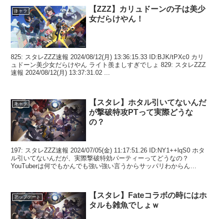
【ZZZ】カリュドーンの子は美少
キャラ
女だらけやん！
825: スタレZZZ速報 2024/08/12(月) 13:36:15.33 ID:BJK/tPXc0 カリ
ュドーン美少女だらけやん ライト羨ましすぎでしょ 829: スタレZZZ
速報 2024/08/12(月) 13:37:31.02 ...
【スタレ】ホタル引いてないんだ
キャラ
が撃破特攻PTって実際どうな
の？
197: スタレZZZ速報 2024/07/05(金) 11:17:51.26 ID:NY1++lqS0 ホタ
ル引いてないんだが、実際撃破特効パーティーってどうなの？
YouTuberは何でもかんでも強い強い言うからサッパリわからん
209...
【スタレ】Fateコラボの時にはホ
アップデート
タルも雑魚でしょｗ