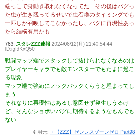
端っこで身動き取れなくなってた その後はバグっ
た虫が生き残ってるせいで虫召喚のタイミングでも
一匹しか召喚してこなかったし、バグに再現性あっ
たら結構有用かも
783:
スタレZZZ速報
2024/08/12(月) 21:40:54.44
ID:igldKxQ50
戦闘マップ端でスタックして抜けられなくなるのは
プレイヤーキャラでも敵モンスターでもたまに起こ
る現象
マップ端で強めにノックバックくらうと埋まってし
まう
それなりに再現性はあるし意図せず発生しうるけ
ど、そんなショボいバグに期待するようなもんでも
ない
引用元:
・【ZZZ】ゼンレスゾーンゼロ Part98