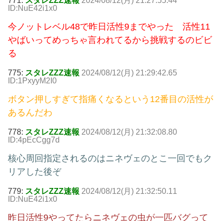
771:
スタレZZZ速報
2024/08/12(月) 21:27:55.44
ID:NuE42i1x0
今ノットレベル48で昨日活性9までやった 活性11
やばいってめっちゃ言われてるから挑戦するのビビ
る
775:
スタレZZZ速報
2024/08/12(月) 21:29:42.65
ID:1PxyyM2I0
ボタン押しすぎて指痛くなるという12番目の活性が
あるんだわ
778:
スタレZZZ速報
2024/08/12(月) 21:32:08.80
ID:4pEcCgg7d
核心周回指定されるのはニネヴェのとこ一回でもク
リアした後ぞ
779:
スタレZZZ速報
2024/08/12(月) 21:32:50.11
ID:NuE42i1x0
昨日活性9やってたらニネヴェの虫が一匹バグって