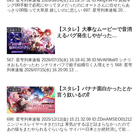
693: 星穹列車速報 2026/06/24(水) 23:29:37.52 ID:RkigV9x+0 異相キ
ング0R手動で必死にやってダメだったのにオートさんに任せたらあ
っさり0R取って大草原 嬉しいのに悲しい 697: 星穹列車速報 20...
【スタレ】大事なムービーで音消
クエスト
えるバグ発生しやがった…
567: 星穹列車速報 2026/07/15(水) 16:18:41.38 ID:MvW/9bd/0 シナリ
オおもろかったわ シナリオバフで姫子結構引く人増えそう 568: 星穹
列車速報 2026/07/15(水) 16:20:00.13 ...
【スタレ】バナナ面白かったとか
クエスト
言う奴いるの⁉
698: 星穹列車速報 2025/12/12(金) 15:21:32.09 ID:ZDmAMSEO01212
ニンジャスレイヤーネタだけは 寒気がするほど詰まらなかったので
あの猿をまたやられるぐらいなら サイバー日本とか絶対消して欲し
い ...