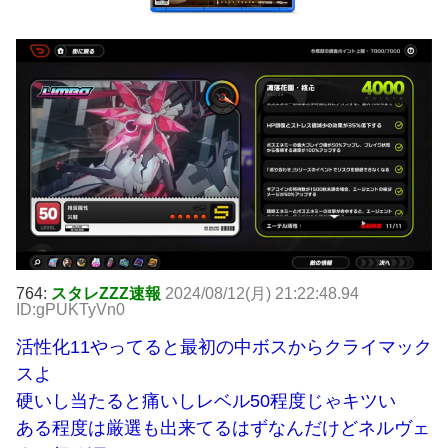
764:
スタレZZZ速報
2024/08/12(月) 21:22:48.94
ID:gPUKTyVn0
活性化11やってると最初の中ボスからクライマック
スよ
硬いし当たると痛いしレベル50程度じゃキツい
ある程度は厳選も出来てるはずなんだけどネルヴェ