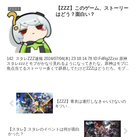
【ZZZ】このゲーム、ストーリー
クエスト
はどう？面白い？
142: スタレZZZ速報 2024/07/04(木) 23:18:14.78 ID:FdRg2Zzsr 原神
スタレzzzとモブがかなり見れるようになってきたな。原神はモブに
焦点当てるストーリー多くて辟易してたけどZZZはどうだろ。モブも
ま...
【ZZZ】青衣は連打しなきゃいけないの
キツい…
【スタレ】スタレのイベントは何が面白
かった？