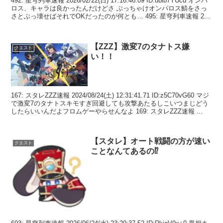
492: 星穹列車速報 2026/02/22(日) 17:16:46.09 ID:ublb7YUcd オンパ
ロス、キャラは良かったんだけどさ ぶっちゃけオンパロス鯖をさっ
さとぶっ壊せばそれでOKだったのが何とも… 495: 星穹列車速報 2...
【ZZZ】激変7のタナトス嫌
クエスト
い！！
167: スタレZZZ速報 2024/08/24(土) 12:31:41.71 ID:z5C70vG60 マジ
で激変7のタナトスキモすぎ回避しても攻撃あたるしこいつまじどう
したらいいんだよフロムゲーやらせんなよ 169: スタレZZZ速報 ...
【スタレ】オート戦闘の方が速い
クエスト
ことなんてあるの⁉