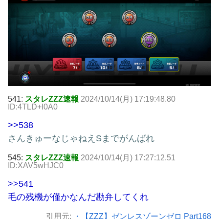
541:
スタレZZZ速報
2024/10/14(月) 17:19:48.80
ID:4TLD+l0A0
>>538
さんきゅーなじゃねえSまでがんばれ
545:
スタレZZZ速報
2024/10/14(月) 17:27:12.51
ID:XAV5wHJC0
>>541
毛の残機が僅かなんだ勘弁してくれ
引用元:
・【ZZZ】ゼンレスゾーンゼロ Part168