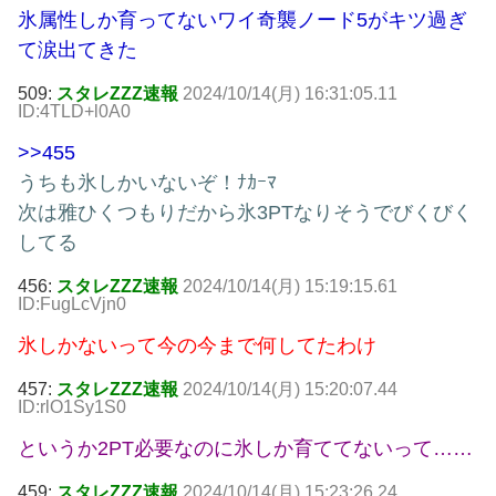
氷属性しか育ってないワイ奇襲ノード5がキツ過ぎ
て涙出てきた
509:
スタレZZZ速報
2024/10/14(月) 16:31:05.11
ID:4TLD+l0A0
>>455
うちも氷しかいないぞ！ﾅｶｰﾏ
次は雅ひくつもりだから氷3PTなりそうでびくびく
してる
456:
スタレZZZ速報
2024/10/14(月) 15:19:15.61
ID:FugLcVjn0
氷しかないって今の今まで何してたわけ
457:
スタレZZZ速報
2024/10/14(月) 15:20:07.44
ID:rlO1Sy1S0
というか2PT必要なのに氷しか育ててないって……
459:
スタレZZZ速報
2024/10/14(月) 15:23:26.24