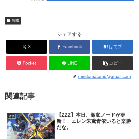
攻略
シェアする
X
Facebook
はてブ
Pocket
LINE
コピー
mindomatome@gmail.com
関連記事
【ZZZ】本日、激変ノードが更
攻略
新！←エレン朱鳶青依いると楽勝
だな。