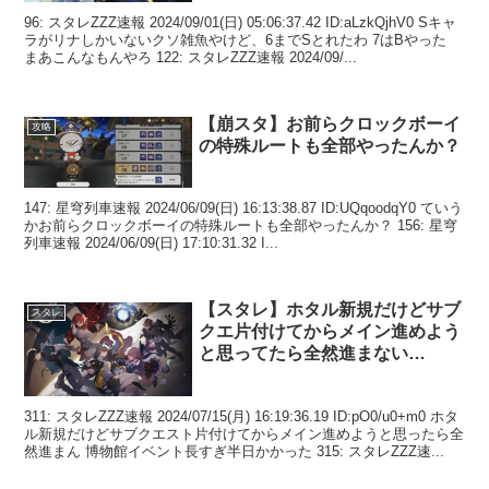
96: スタレZZZ速報 2024/09/01(日) 05:06:37.42 ID:aLzkQjhV0 Sキャ
ラがリナしかいないクソ雑魚やけど、6までSとれたわ 7はBやった
まあこんなもんやろ 122: スタレZZZ速報 2024/09/...
【崩スタ】お前らクロックボーイ
攻略
の特殊ルートも全部やったんか？
147: 星穹列車速報 2024/06/09(日) 16:13:38.87 ID:UQqoodqY0 ていう
かお前らクロックボーイの特殊ルートも全部やったんか？ 156: 星穹
列車速報 2024/06/09(日) 17:10:31.32 I...
【スタレ】ホタル新規だけどサブ
スタレ
クエ片付けてからメイン進めよう
と思ってたら全然進まない…
311: スタレZZZ速報 2024/07/15(月) 16:19:36.19 ID:pO0/u0+m0 ホタ
ル新規だけどサブクエスト片付けてからメイン進めようと思ったら全
然進まん 博物館イベント長すぎ半日かかった 315: スタレZZZ速...