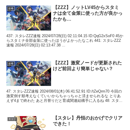
【ZZZ】ノットLV45からスタミ
攻略
ナは全て金策に使った方が良かっ
たかも…
437: スタレZZZ速報 2024/07/28(日) 02:11:04.15 ID:QqG2xSoF0 45か
らスタミナ全部金策に使ったほうがよかったなこれ 441: スタレZZZ
速報 2024/07/28(日) 02:13:47.38 ...
【ZZZ】激変ノードが更新された
攻略
けど前回より簡単じゃない？
47: スタレZZZ速報 2024/08/01(木) 06:41:52.91 ID:/tZeQrm70 今回の
激変倒す順考えなくていいからちゃっちゃと済ませられるな とりあ
えず4まで終わた あと月替りだと育成関連結構手に入るね 48: スタ...
【スタレ】丹恒のおかげでクリア
キャラ
できた！