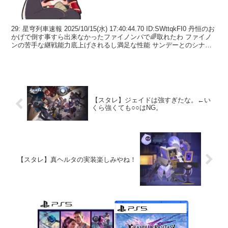
29: 星穹列車速報 2025/10/15(水) 17:40:44.70 ID:SWttqkFI0 丹恒のお
かげで倒す事すら出来なかったファイノンパで🌈取れたわ ファイノ
ンの苦手な継戦能力底上げされるし満足な性能 サンデーとのシナジ
ーもある...
【スタレ】ジェイドは強すぎたな。←い
くら強くても○○はNG。
【スタレ】真ヘルタの実装楽しみやね！