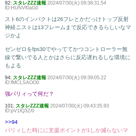
92:
スタレZZZ速報
2024/07/30(火) 09:38:31.54
ID:HUNVf0aG0
スト6のインパクトは26フレとかだっけトップ反射
神経ニストは13フレームまで反応できるらしいなマ
ジかよ
ゼンゼロをfps30でやっててかつコントローラー無
線で繋いでる人とかはさらに反応遅れるしな環境に
もよる
94:
スタレZZZ速報
2024/07/30(火) 09:39:05.22
ID:fMCLSAOO0
強パリィって何だ？
101:
スタレZZZ速報
2024/07/30(火) 09:43:35.93
ID:pV1IQ3Z/0
>>94
パリィした時にに支援ポイントが1しか減らないマ