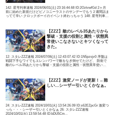
142: 星穹列車速報 2024/06/01(土) 23:16:44.68 ID:2OztvwfGd 2ヶ月
前に始めた新規だけどピノコニーラストのサンデーでもう２週間詰ま
ってて辛い クロックボーイのイベント終わっちゃう 148: 星穹列車
速...
【ZZZ】敵のレベル35あたりから
攻略
撃破・支援の役割と属性・状態異
常使いこなさないとキツくなって
きた。
12: スタレZZZ速報 2024/07/06(土) 12:43:07.42 ID:1N5pzsjv0 序盤は
戦闘下手なワイでもエレンパワーで敵をなぎ倒せてたけど、 防衛で
敵のレベル35あたりから撃破・支援の役割と属性・状態異常使いこ
なさな...
【ZZZ】激変ノードが更新！←難
攻略
しい…シーザー引いとくかなぁ。
24: スタレZZZ速報 2024/10/01(火) 13:54:26.09 ID:s62EZpcGr 激変つ
っら・・・シーザー引いとくかなぁ 26: スタレZZZ速報
2024/10/01(火) 13:59:54.48 ID:bDU5Cm...