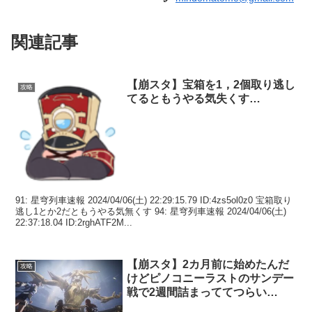
関連記事
【崩スタ】宝箱を1，2個取り逃し
攻略
てるともうやる気失くす…
91: 星穹列車速報 2024/04/06(土) 22:29:15.79 ID:4zs5ol0z0 宝箱取り
逃し1とか2だともうやる気無くす 94: 星穹列車速報 2024/04/06(土)
22:37:18.04 ID:2rghATF2M...
【崩スタ】2カ月前に始めたんだ
攻略
けどピノコニーラストのサンデー
戦で2週間詰まっててつらい…