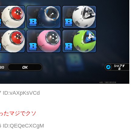
47 ID:vAXpKsVCd
だったマジでクソ
.36 ID:QEQeCXCgM