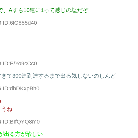
で、Aすら10連に1って感じの塩だぞ
8 ID:6lG855d40
8 ID:P/Yo9cCc0
ぎて300連到達するまで出る気しないのしんど
36 ID:dbDKxpBh0
ね
ようね
64 ID:BIfQYQ8m0
ラが出る方が珍しい