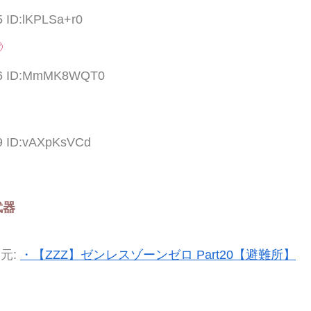
5 ID:lKPLSa+r0

.96 ID:MmMK8WQT0
29 ID:vAXpKsVCd
武器
元:
・【ZZZ】ゼンレスゾーンゼロ Part20【避難所】