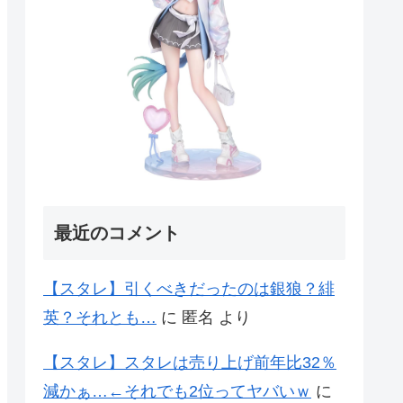
最近のコメント
【スタレ】引くべきだったのは銀狼？緋
英？それとも…
に
匿名
より
【スタレ】スタレは売り上げ前年比32％
減かぁ…←それでも2位ってヤバいｗ
に