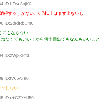
64 ID:LZwc8pjK0
納得するしかない、6凸以上はまず出ないし
.98 ID:2dRiRbCm0
うにもならない
重ねなくてもいい！から何十個出てもなんもいいこと
04 ID:zWjxKkfId
9 ID:tV65ATir0
チャしない
.45 ID:c+GZYHJ50