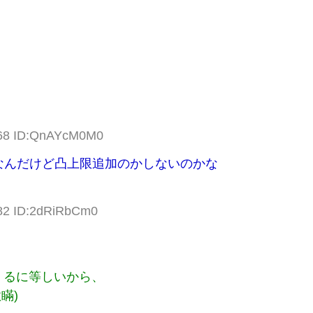
.68 ID:QnAYcM0M0
なんだけど凸上限追加のかしないのかな
.82 ID:2dRiRbCm0
てくるに等しいから、
瞞)