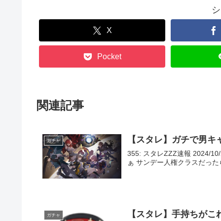
シ
X
Pocket
関連記事
【スタレ】ガチで男キ
ガチャ
355: スタレZZZ速報 2024/10
ぁ サンデー人権クラスだったら他ゲー
【スタレ】手持ちがこ
ガチャ