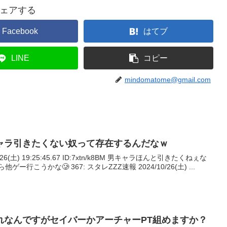
ェアする
Facebook
はてブ
LINE
コピー
mindomatome@gmail.com
ャラ引きたくない奴って存在するんだなｗ
/26(土) 19:25:45.67 ID:7xtn/k8BM 男キャラほんと引きたくねぇな
行こうかな🥲 367: スタレZZZ速報 2024/10/26(土) ...
れなんですがセイバーかアーチャーPT組めますか？