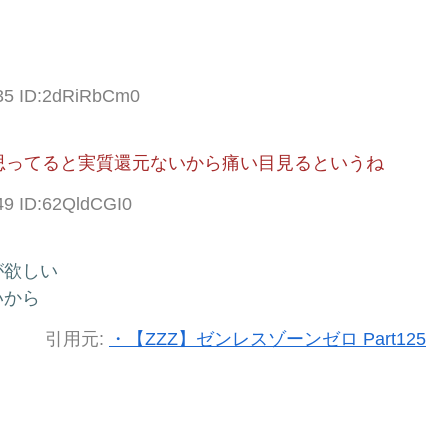
.35 ID:2dRiRbCm0
と思ってると実質還元ないから痛い目見るというね
49 ID:62QldCGI0
が欲しい
いから
引用元:
・【ZZZ】ゼンレスゾーンゼロ Part125