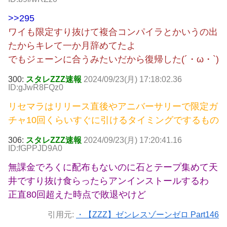
>>295
ワイも限定すり抜けて複合コンパイラとかいうの出
たからキレて一か月辞めてたよ
でもジェーンに合うみたいだから復帰した(´・ω・`)
300:
スタレZZZ速報
2024/09/23(月) 17:18:02.36
ID:gJwR8FQz0
リセマラはリリース直後やアニバーサリーで限定ガ
チャ10回くらいすぐに引けるタイミングでするもの
306:
スタレZZZ速報
2024/09/23(月) 17:20:41.16
ID:fGPPJD9A0
無課金でろくに配布もないのに石とテープ集めて天
井ですり抜け食らったらアンインストールするわ
正直80回超えた時点で敗退やけど
引用元:
・【ZZZ】ゼンレスゾーンゼロ Part146