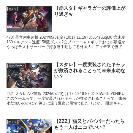
【崩スタ】ギャラガーの評価上が
キャラ
り過ぎｗ
473: 星穹列車速報 2024/05/31(金) 10:17:11.19 ID:L64zuuqM0 🤠速度
160＋ルアン＋速度158鷹ダンス2凸ブローニャ＋ギャラおじが最適か
やっぱテストサーバーで好き勝手動してる外国人にアイデアで勝て
ね...
【スタレ】一度実装されたキャラ
アップデート
が救済されることって未来永劫な
い？
242: スタレZZZ速報 2024/07/29(月) 17:49:18.57 ID:9JWriGoY0NIKU
このゲームって、一度実装されたキャラが救済されることって、未来
永劫無いのかね？ 例えば違う運命と属性で出たりとか。 限定キャ
ラ...
【ZZZ】猫又とパイパーだったら
キャラ
もう一人はニコでいい？