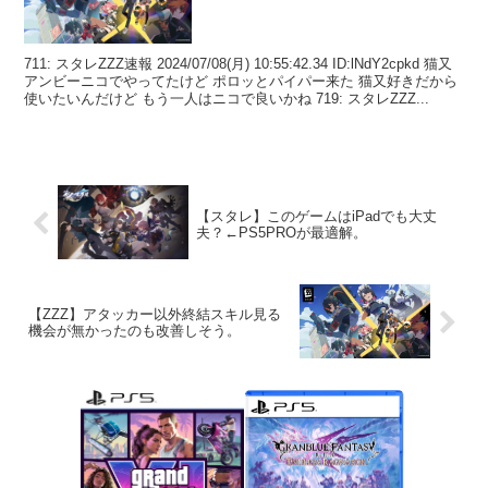
711: スタレZZZ速報 2024/07/08(月) 10:55:42.34 ID:lNdY2cpkd 猫又
アンビーニコでやってたけど ポロッとパイパー来た 猫又好きだから
使いたいんだけど もう一人はニコで良いかね 719: スタレZZZ...
【スタレ】このゲームはiPadでも大丈
夫？←PS5PROが最適解。
【ZZZ】アタッカー以外終結スキル見る
機会が無かったのも改善しそう。