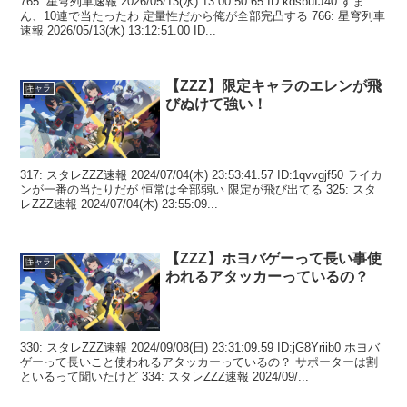
765: 星穹列車速報 2026/05/13(水) 13:00:50.65 ID:kdsbuIJ40 すま
ん、10連で当たったわ 定量性だから俺が全部完凸する 766: 星穹列車
速報 2026/05/13(水) 13:12:51.00 ID...
【ZZZ】限定キャラのエレンが飛
キャラ
びぬけて強い！
317: スタレZZZ速報 2024/07/04(木) 23:53:41.57 ID:1qvvgjf50 ライカ
ンが一番の当たりだが 恒常は全部弱い 限定が飛び出てる 325: スタ
レZZZ速報 2024/07/04(木) 23:55:09...
【ZZZ】ホヨバゲーって長い事使
キャラ
われるアタッカーっているの？
330: スタレZZZ速報 2024/09/08(日) 23:31:09.59 ID:jG8Yriib0 ホヨバ
ゲーって長いこと使われるアタッカーっているの？ サポーターは割
といるって聞いたけど 334: スタレZZZ速報 2024/09/...