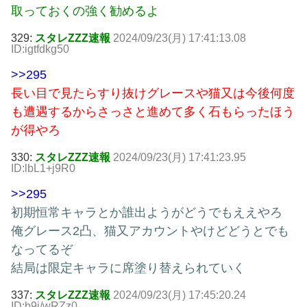
取っておくの強く勧めるよ
329:
スタレZZZ速報
2024/09/23(月) 17:41:13.08
ID:igtfdkg50
>>295
長い目で見たらすり抜けグレースや猫又は今後何度
も遭遇するからさっさと進めて多く石もらったほう
が得やろ
330:
スタレZZZ速報
2024/09/23(月) 17:41:23.95
ID:lbL1+j9R0
>>295
初期恒常キャラとか誰出ようがどうでもええやろ
俺グレース2凸、猫又アカウントやけどどうとでも
なってるぞ
結局は限定キャラに席塗り替えられていく
337:
スタレZZZ速報
2024/09/23(月) 17:45:20.24
ID:b9i/wRZz0