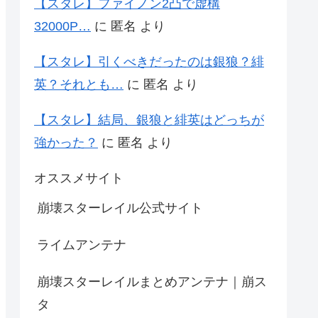
【スタレ】ファイノン2凸で虚構
32000P…
に
匿名
より
【スタレ】引くべきだったのは銀狼？緋
英？それとも…
に
匿名
より
【スタレ】結局、銀狼と緋英はどっちが
強かった？
に
匿名
より
オススメサイト
崩壊スターレイル公式サイト
ライムアンテナ
崩壊スターレイルまとめアンテナ｜崩ス
タ