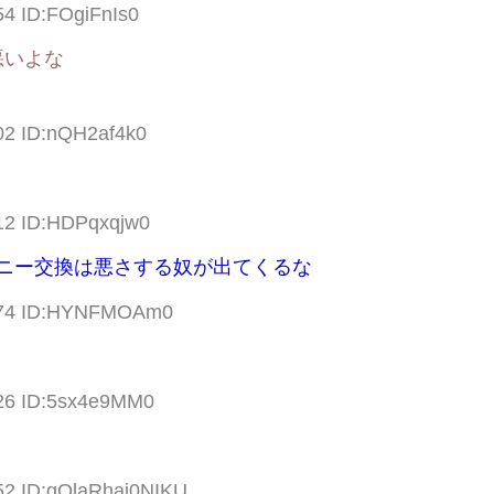
54 ID:FOgiFnIs0
悪いよな
02 ID:nQH2af4k0
.12 ID:HDPqxqjw0
ィニー交換は悪さする奴が出てくるな
6.74 ID:HYNFMOAm0
.26 ID:5sx4e9MM0
52 ID:gQlaRhaj0NIKU