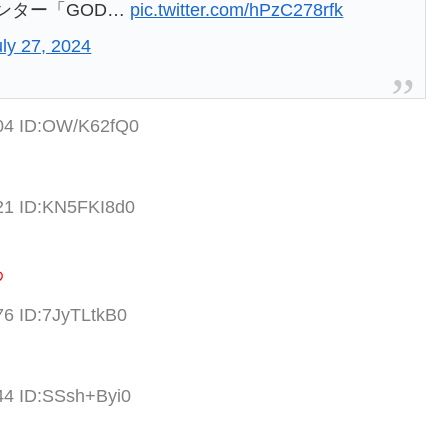
ンター「GOD…
pic.twitter.com/hPzC278rfk
uly 27, 2024
.04 ID:OW/K62fQ0
.21 ID:KN5FKI8d0
わ
76 ID:7JyTLtkB0
44 ID:SSsh+Byi0