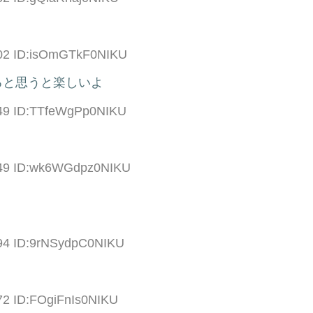
.02 ID:isOmGTkF0NIKU
ると思うと楽しいよ
.49 ID:TTfeWgPp0NIKU
.49 ID:wk6WGdpz0NIKU
.94 ID:9rNSydpC0NIKU
72 ID:FOgiFnIs0NIKU