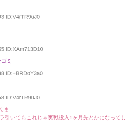
93 ID:V4rTR9uJ0
.55 ID:XAm713D10
なゴミ
.88 ID:+BRDoY3a0
58 ID:V4rTR9uJ0
んま
ラ引いてもこれじゃ実戦投入1ヶ月先とかになってし