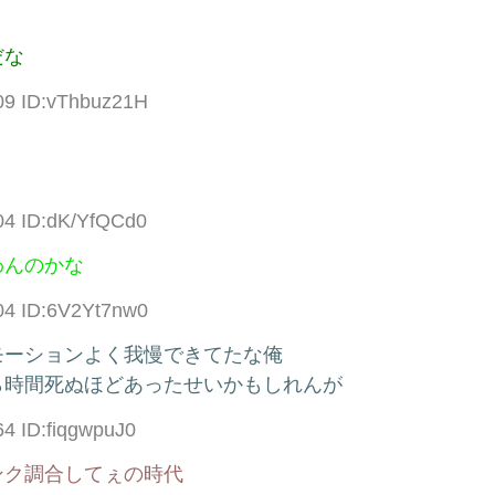
だな
09 ID:vThbuz21H
04 ID:dK/YfQCd0
わんのかな
04 ID:6V2Yt7nw0
モーションよく我慢できてたな俺
ら時間死ぬほどあったせいかもしれんが
64 ID:fiqgwpuJ0
ンク調合してぇの時代