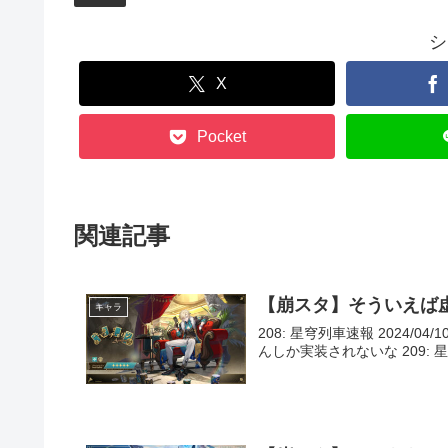
シ
X
Pocket
関連記事
【崩スタ】そういえば
キャラ
208: 星穹列車速報 2024/04/
んしか実装されないな 209: 星穹列車速報