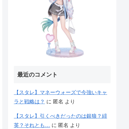
最近のコメント
【スタレ】マネーウォーズで今強いキャ
ラと戦略は？
に
匿名
より
【スタレ】引くべきだったのは銀狼？緋
英？それとも…
に
匿名
より