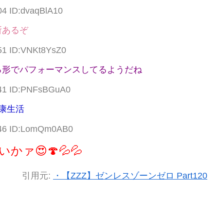
04 ID:dvaqBlA10
所あるぞ
.51 ID:VNKt8YsZ0
る形でパフォーマンスしてるようだね
.41 ID:PNFsBGuA0
康生活
7.46 ID:LomQm0AB0
ァ😍🍄💦💦
引用元:
・【ZZZ】ゼンレスゾーンゼロ Part120