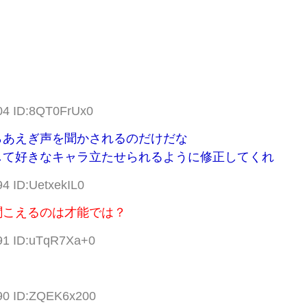
.04 ID:8QT0FrUx0
らあえぎ声を聞かされるのだけだな
して好きなキャラ立たせられるように修正してくれ
94 ID:UetxekIL0
聞こえるのは才能では？
.91 ID:uTqR7Xa+0
.90 ID:ZQEK6x200