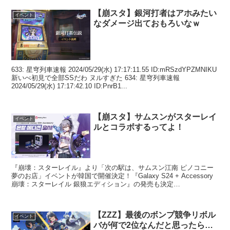
【崩スタ】銀河打者はアホみたい
イベント
なダメージ出ておもろいなｗ
633: 星穹列車速報 2024/05/29(水) 17:17:11.55 ID:mRSzdYPZMNIKU
新いべ初見で全部SSだわ ヌルすぎた 634: 星穹列車速報
2024/05/29(水) 17:17:42.10 ID:PnrB1...
【崩スタ】サムスンがスターレイ
イベント
ルとコラボするってよ！
『崩壊：スターレイル』より「次の駅は、サムスン江南 ピノコニー
夢のお店」イベントが韓国で開催決定！『Galaxy S24 + Accessory
崩壊：スターレイル 銀狼エディション』の発売も決定
©COGNOSPHERE pic.twitt...
【ZZZ】最後のボンプ競争リボル
イベント
バが何で2位なんだと思ったら…