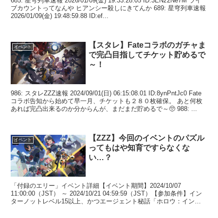
685: 星穹列車速報 2026/01/09(金) 19:33:28.05 ID:3ENz2Ne7M ライ
ブカウントってなんや ヒアンシー殺しにきてんか 689: 星穹列車速報
2026/01/09(金) 19:48:59.88 ID:ef...
【スタレ】Fateコラボのガチャま
イベント
で完凸目指してチケット貯めるで
～！
986: スタレZZZ速報 2024/09/01(日) 06:15:08.01 ID:8ynPntJc0 Fate
コラボ告知から始めて早一月、チケットも２８０枚確保。 あと何枚
あれば完凸出来るのか分からんが、まだまだ貯めるで～🥺 988: ...
【ZZZ】今回のイベントのパズル
イベント
ってもはや知育ですらなくな
い…？
「付録のエリー」イベント詳細【イベント期間】2024/10/07
11:00:00（JST） ～ 2024/10/21 04:59:59（JST）【参加条件】イン
ターノットレベル15以上、かつエージェント秘話「ホロウ：インポ
ッシブル（上）」...