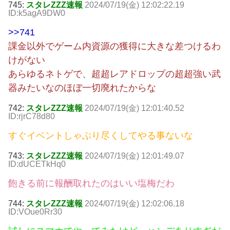
745:
スタレZZZ速報
2024/07/19(金) 12:02:22.19
ID:k5agA9DW0
>>741
課金以外でゲーム内資源の獲得に大きな差つけるわ
けがない
あらゆるネトゲで、超超レアドロップの超超強い武
器みたいなのほぼ一切廃れたからな
742:
スタレZZZ速報
2024/07/19(金) 12:01:40.52
ID:rjrC78d80
すぐイベントしゃぶり尽くしてやる事ないな
743:
スタレZZZ速報
2024/07/19(金) 12:01:49.07
ID:dUCETkHq0
飽きる前に報酬取れたのはいい塩梅だわ
744:
スタレZZZ速報
2024/07/19(金) 12:02:06.18
ID:VOue0Rr30