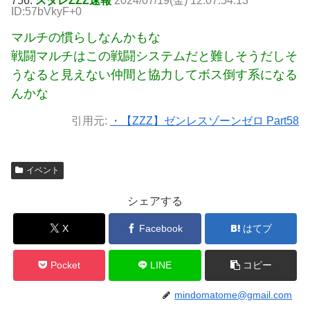
756:
スタレZZZ速報
2024/07/19(金) 12:07:54.13
ID:57bVkyF+0
マルチの慣らしなんかもな
戦闘マルチはこの戦闘システムだと難しそうだしそ
うなると見えない仲間と協力してボス倒す系になる
んかな
引用元:
・【ZZZ】ゼンレスゾーンゼロ Part58
イベント
シェアする
X
Facebook
はてブ
Pocket
LINE
コピー
mindomatome@gmail.com