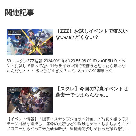
関連記事
【ZZZ】お試しイベントで猫又い
イベント
ないのひどくない？
591: スタレZZZ速報 2024/09/11(水) 20:55:08.09 ID:zuOP5Lff0 イベ
ントお試しで持ってない11号ライカン猫で遊ぼうと思ったら猫いな
いんだが・・・ 扱いひどすぎん？ 594: スタレZZZ速報 202...
【スタレ】今回の写真イベントは
イベント
過去一でつまらんなぁ…
【イベント情報】「憶質・スナップショット計画」：写真を撮ってス
テージ目標を達成し、運命の足跡などの報酬をゲットしましょう！ピ
ノコニーからやって来た研修医が、星槎海で少し変わった撮影を行う
ために助手を募集している。■イベント期間2024/08...