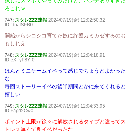
試しにスマホでやってみたけど、ハンデありすぎだ
ろこれｗ
747:
スタレZZZ速報
2024/07/19(金) 12:02:50.32
ID:1tnatSFB0
開始からシコシコ育てた奴に終盤カミカゼするのお
もしれえ
748:
スタレZZZ速報
2024/07/19(金) 12:04:18.91
ID:eXFyF8Yr0
ほんとミニゲームイベって感じでちょうどよかった
な
毎回ストーリーイベの後半期間とかに来てくれると
嬉しい
749:
スタレZZZ速報
2024/07/19(金) 12:04:33.95
ID:F/q2t2Cw0
ポイント上限が徐々に解放されるタイプと違ってス
トレス無くて良イベだったな