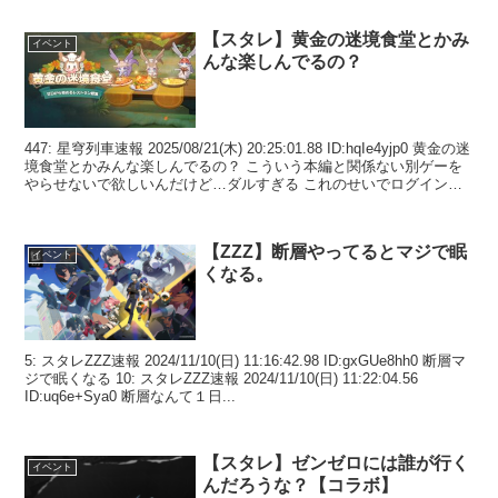
【スタレ】黄金の迷境食堂とかみ
イベント
んな楽しんでるの？
447: 星穹列車速報 2025/08/21(木) 20:25:01.88 ID:hqIe4yjp0 黄金の迷
境食堂とかみんな楽しんでるの？ こういう本編と関係ない別ゲーを
やらせないで欲しいんだけど…ダルすぎる これのせいでログインす
るのも...
【ZZZ】断層やってるとマジで眠
イベント
くなる。
5: スタレZZZ速報 2024/11/10(日) 11:16:42.98 ID:gxGUe8hh0 断層マ
ジで眠くなる 10: スタレZZZ速報 2024/11/10(日) 11:22:04.56
ID:uq6e+Sya0 断層なんて１日...
【スタレ】ゼンゼロには誰が行く
イベント
んだろうな？【コラボ】