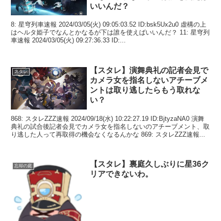
いいんだ？
8: 星穹列車速報 2024/03/05(火) 09:05:03.52 ID:bsk5Ux2u0 虚構の上
はヘルタ姫子でなんとかなるが下は誰を使えばいいんだ？ 11: 星穹列
車速報 2024/03/05(火) 09:27:36.33 ID:...
【スタレ】演舞典礼の記者会見で
スタレ
カメラ女を指名しないアチーブメ
ントは取り逃したらもう取れな
い？
868: スタレZZZ速報 2024/09/18(水) 10:22:27.19 ID:BjtyzaNA0 演舞
典礼の試合後記者会見でカメラ女を指名しないのアチーブメント、取
り逃した人って再取得の機会なくなるんかな 869: スタレZZZ速報...
【スタレ】裏庭久しぶりに星36ク
忘却の庭
リアできないわ。