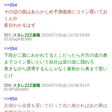
>>554
その辺の面はあらかじめ予測進路にコイン置いてお
くんや
多分わかるはず
557:
スタレZZZ速報
2024/07/19(金) 10:55:54.68
ID:k5agA9DW0
>>554
下段が二股にわかれてるとこだったら片方の道の奥
までコイン置いといて自分は逆の道に隠れろ
巻きながら誘導するんじゃなく最初から奥まで置い
とけ
559:
スタレZZZ速報
2024/07/19(金) 10:56:54.07
ID:9PslKb960
>>554
左側から金貨を置いて行って右に曲がればあの豚は