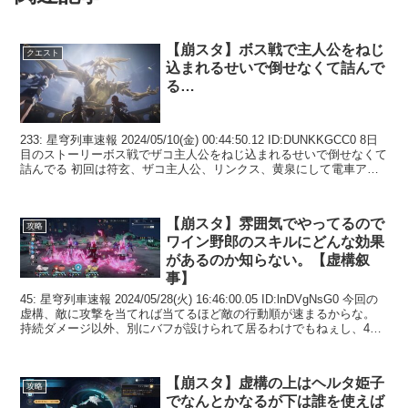
【崩スタ】ボス戦で主人公をねじ
クエスト
込まれるせいで倒せなくて詰んで
る…
233: 星穹列車速報 2024/05/10(金) 00:44:50.12 ID:DUNKKGCC0 8日
目のストーリーボス戦でザコ主人公をねじ込まれるせいで倒せなくて
詰んでる 初回は符玄、ザコ主人公、リンクス、黄泉にして電車アタ
ックまで行...
【崩スタ】雰囲気でやってるので
攻略
ワイン野郎のスキルにどんな効果
があるのか知らない。【虚構叙
事】
45: 星穹列車速報 2024/05/28(火) 16:46:00.05 ID:lnDVgNsG0 今回の
虚構、敵に攻撃を当てれば当てるほど敵の行動順が速まるからな。
持続ダメージ以外、別にバフが設けられて居るわけでもねぇし、4の
前半なんか...
【崩スタ】虚構の上はヘルタ姫子
攻略
でなんとかなるが下は誰を使えば