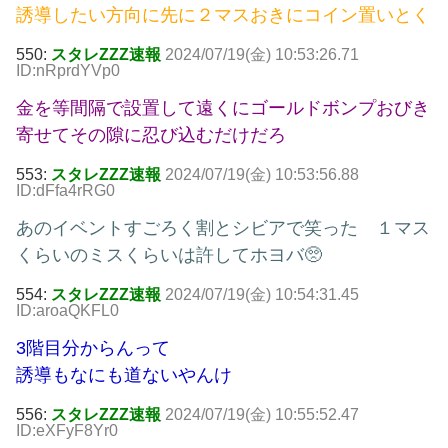
誘導したい方向に先に２マスおきにコイン置いとく
550:
スタレZZZ速報
2024/07/19(金) 10:53:26.71
ID:nRprdYVp0
金を等間隔で設置して遠くにゴールドボンプおびき
寄せてその隙に忍び込むだけだろ
553:
スタレZZZ速報
2024/07/19(金) 10:53:56.88
ID:dFfa4rRG0
あのイベントすごろく割とシビアで笑った １マス
くらいのミスくらいは許してホヨバ🥺
554:
スタレZZZ速報
2024/07/19(金) 10:54:31.45
ID:aroaQKFL0
3階目分からんって
誘導もなにも道ないやんけ
556:
スタレZZZ速報
2024/07/19(金) 10:55:52.47
ID:eXFyF8Yr0