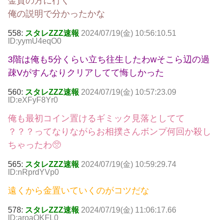
金貨の方に行く
俺の説明で分かったかな
558:
スタレZZZ速報
2024/07/19(金) 10:56:10.51
ID:yymU4eqO0
3階は俺も5分くらい立ち往生したわwそこら辺の過
疎Vがすんなりクリアしてて悔しかった
560:
スタレZZZ速報
2024/07/19(金) 10:57:23.09
ID:eXFyF8Yr0
俺も最初コイン置けるギミック見落としてて
？？？ってなりながらお相撲さんボンプ何回か殺し
ちゃったわ🥺
565:
スタレZZZ速報
2024/07/19(金) 10:59:29.74
ID:nRprdYVp0
遠くから金置いていくのがコツだな
578:
スタレZZZ速報
2024/07/19(金) 11:06:17.66
ID:aroaQKFL0