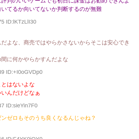
に評判のいいゲームでも初日に課金はお勧めできんよ
向いてるか向いてないか判断するのが無難
5 ID:lKTzLlI30
んだよな、商売ではやらかさないからそこは安心でき
の間に何かやらかすんだよな
.89 ID:+I0oGVDp0
ことはないよな
いいんだけどなぁ
37 ID:sieYin7F0
ゼンゼロもそのうち良くなるんじゃね？