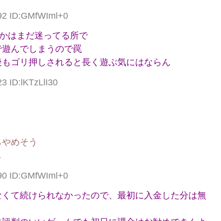
.92 ID:GMfWIml+0
かはまだ迷ってる所で
で遊んでしまうので罠
後もゴリ押しされると長く遊ぶ気にはならん
3 ID:lKTzLlI30
らやめそう
し
.90 ID:GMfWIml+0
なくて続けられなかったので、最初に入金した分は無