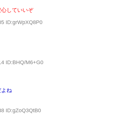
安心していいぞ
.05 ID:grWpXQ8P0
.14 ID:BHQ/M6+G0
だよね
.38 ID:gZoQ3QtB0