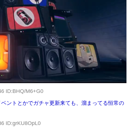
.46 ID:BHQ/M6+G0
イベントとかでガチャ更新来ても、溜まってる恒常の
.86 ID:grKU8OpL0