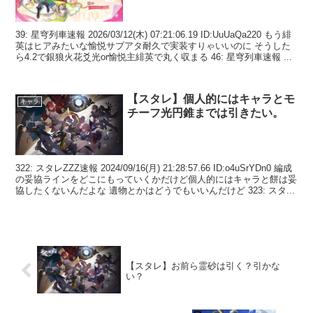
39: 星穹列車速報 2026/03/12(木) 07:21:06.19 ID:UuUaQa220 もう緋
英はヒアみたいな愉悦サブアタ耐久で実装すりゃいいのに そうした
ら4.2で銀狼火花爻光or愉悦主緋英で丸く収まる 46: 星穹列車速報 ...
【スタレ】個人的にはキャラとモ
キャラ
チーフ光円錐までは引きたい。
322: スタレZZZ速報 2024/09/16(月) 21:28:57.66 ID:o4uSrYDn0 編成
の妥協ラインをどこにもっていくかだけど個人的にはキャラと餅は妥
協したくないんだよな 遺物とかはどうでもいいんだけど 323: スタ...
【スタレ】お前ら霊砂は引く？引かな
い？