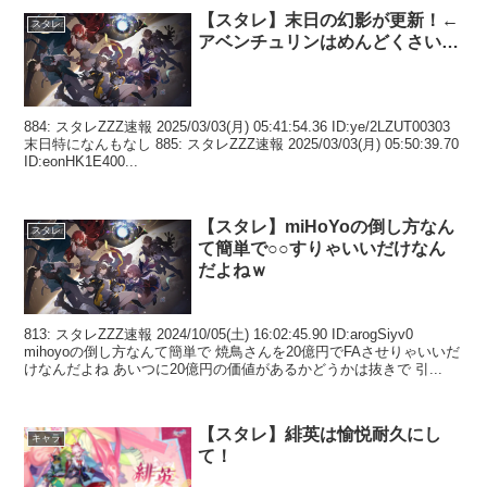
【スタレ】末日の幻影が更新！←
スタレ
アベンチュリンはめんどくさい…
884: スタレZZZ速報 2025/03/03(月) 05:41:54.36 ID:ye/2LZUT00303
末日特になんもなし 885: スタレZZZ速報 2025/03/03(月) 05:50:39.70
ID:eonHK1E400...
【スタレ】miHoYoの倒し方なん
スタレ
て簡単で○○すりゃいいだけなん
だよねｗ
813: スタレZZZ速報 2024/10/05(土) 16:02:45.90 ID:arogSiyv0
mihoyoの倒し方なんて簡単で 焼鳥さんを20億円でFAさせりゃいいだ
けなんだよね あいつに20億円の価値があるかどうかは抜きで 引...
【スタレ】緋英は愉悦耐久にし
キャラ
て！