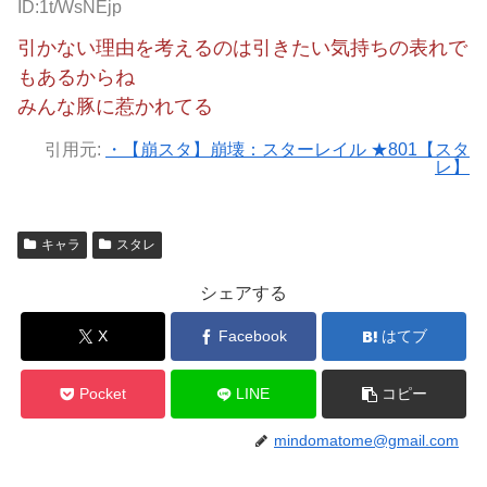
ID:1t/WsNEjp
引かない理由を考えるのは引きたい気持ちの表れで
もあるからね
みんな豚に惹かれてる
引用元:
・【崩スタ】崩壊：スターレイル ★801【スタ
レ】
キャラ
スタレ
シェアする
X
Facebook
はてブ
Pocket
LINE
コピー
mindomatome@gmail.com