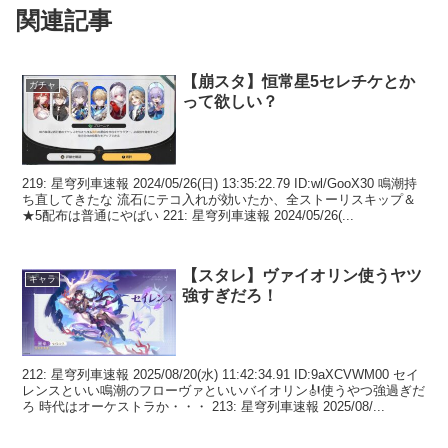
関連記事
【崩スタ】恒常星5セレチケとか
ガチャ
って欲しい？
219: 星穹列車速報 2024/05/26(日) 13:35:22.79 ID:wl/GooX30 鳴潮持
ち直してきたな 流石にテコ入れが効いたか、全ストーリスキップ＆
★5配布は普通にやばい 221: 星穹列車速報 2024/05/26(...
【スタレ】ヴァイオリン使うヤツ
キャラ
強すぎだろ！
212: 星穹列車速報 2025/08/20(水) 11:42:34.91 ID:9aXCVWM00 セイ
レンスといい鳴潮のフローヴァといいバイオリン🎻使うやつ強過ぎだ
ろ 時代はオーケストラか・・・ 213: 星穹列車速報 2025/08/...