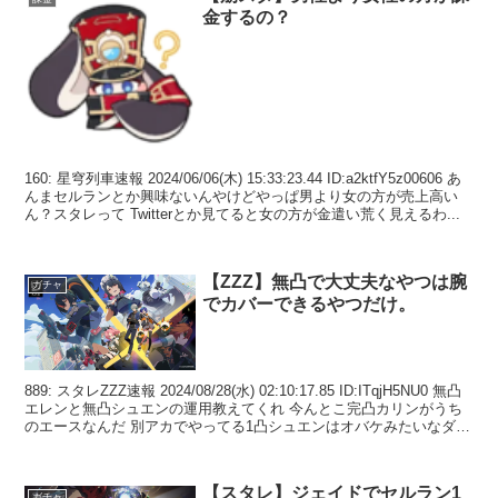
金するの？
160: 星穹列車速報 2024/06/06(木) 15:33:23.44 ID:a2ktfY5z00606 あ
んまセルランとか興味ないんやけどやっぱ男より女の方が売上高い
ん？スタレって Twitterとか見てると女の方が金遣い荒く見えるわ...
【ZZZ】無凸で大丈夫なやつは腕
ガチャ
でカバーできるやつだけ。
889: スタレZZZ速報 2024/08/28(水) 02:10:17.85 ID:ITqjH5NU0 無凸
エレンと無凸シュエンの運用教えてくれ 今んとこ完凸カリンがうち
のエースなんだ 別アカでやってる1凸シュエンはオバケみたいなダメ
ージ...
【スタレ】ジェイドでセルラン1
ガチャ