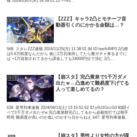
報 2024/03/07(木) 14:59:01.23 >>93...
【ZZZ】キャラ2凸とモチーフ音
ガチャ
動器引くのにかかる金額は…？
568: スタレZZZ速報 2024/11/25(月) 11:38:01.94 ID:Iee/k4NF0 2凸餅
は5.6万程度なんだから 仮に2万石保持してたら雅ガチャ来るまでに
は +1万追加されてるから課金しても24000円位で済む 2凸...
【崩スタ】完凸黄泉で1千万ダメ
キャラ
出たｗ←凸進めて難易度下げてる
人って楽しめてるの？
639: 星穹列車速報 2024/04/13(土) 13:15:52.62 ID:y5U1GccG0 戦闘イ
ベで1千万ダメ出たぞw 完凸黄泉餅完凸してるから必殺技打てば相手
即死 難易度が高いのか低いのかすら分からねえ 647: 星穹列車速報...
【崩スタ】男性より女性の方が課
課金