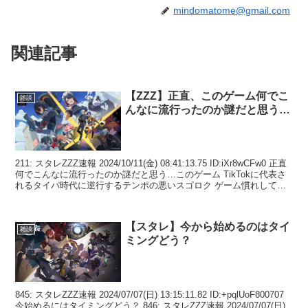
mindomatome@gmail.com
関連記事
【ZZZ】正直、このゲーム何でこ
雑談
んなに流行ったのか謎だと思う…
211: スタレZZZ速報 2024/10/11(金) 08:41:13.75 ID:iXr8wCFw0 正直
何でこんなに流行ったのか謎だと思う…このゲーム TikTokに代表さ
れるタイパ時代に逆行するテンポの悪いスゴロク ゲーム慣れして
な...
【スタレ】今から始めるのはタイ
雑談
ミングどう？
845: スタレZZZ速報 2024/07/07(日) 13:15:11.82 ID:+pqlUoF800707
今始めるにはタイミングどう？ 846: スタレZZZ速報 2024/07/07(日)