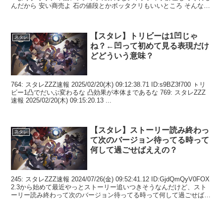
んだから 安い商売よ 石の値段とかボッタクリもいいところ そんな俺
も黄...
【スタレ】トリビーは1凹じゃ
スタレ
ね？←凹って初めて見る表現だけ
どどういう意味？
764: スタレZZZ速報 2025/02/20(木) 09:12:38.71 ID:s9BZ3f700 ㇳリ
ビー1凸でだいぶ変わるな 凸効果が本体まであるな 769: スタレZZZ
速報 2025/02/20(木) 09:15:20.13 ...
【スタレ】ストーリー読み終わっ
スタレ
て次のバージョン待ってる時って
何して過ごせばええの？
245: スタレZZZ速報 2024/07/26(金) 09:52:41.12 ID:GjdQmQyV0FOX
2.3から始めて最近やっとストーリー追いつきそうなんだけど、スト
ーリー読み終わって次のバージョン待ってる時って何して過ごせばえ
え...