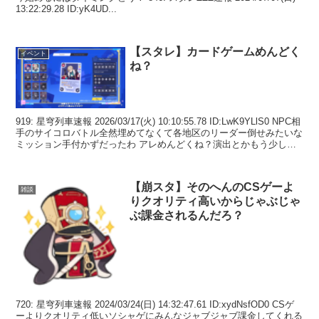
13:22:29.28 ID:yK4UD...
【スタレ】カードゲームめんどく
イベント
ね？
919: 星穹列車速報 2026/03/17(火) 10:10:55.78 ID:LwK9YLlS0 NPC相
手のサイコロバトル全然埋めてなくて各地区のリーダー倒せみたいな
ミッション手付かずだったわ アレめんどくね？演出とかもう少しど
うにか...
【崩スタ】そのへんのCSゲーよ
雑談
りクオリティ高いからじゃぶじゃ
ぶ課金されるんだろ？
720: 星穹列車速報 2024/03/24(日) 14:32:47.61 ID:xydNsfOD0 CSゲ
ーよりクオリティ低いソシャゲにみんなジャブジャブ課金してくれる