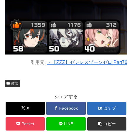
引用元:
・【ZZZ】ゼンレスゾーンゼロ Part76
雑談
シェアする
X
Facebook
はてブ
Pocket
LINE
コピー