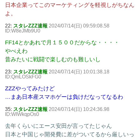
日本企業ってこのマーケティングを軽視しがちなん
よ。
22:
スタレZZZ速報
2024/07/14(日) 09:59:08.58
ID:W8eJMb9U0
FF14とかあれで月１５００だからな・・・・
やべえわ
昔みたいに戦闘で楽しむのも難しいし
23:
スタレZZZ速報
2024/07/14(日) 10:01:38.18
ID:QmLOSkFG0
ZZZやってみたけど
…まあ日本産スマホゲーは負けだなってなるわ
35:
スタレZZZ速報
2024/07/14(日) 10:24:36.98
ID:WIWkqpOs0
去年くらいにエース安田が言ってたじゃん
日本と中国じゃ開発費に差がついてるから厳しいっ