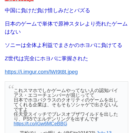
中国に負けだ負け惜しみだとバズる
日本のゲームで単体で原神スタレより売れたゲーム
はない
ソニーは全体よ利益でまさかのホヨバに負けてる
Z世代は完全にホヨバに掌握された
https://i.imgur.com/lWI9t8t.jpeg
これスマホでしかゲームやってない人の認知バイ
アス・エコーチェンバーが混じってて
日本でホヨバクラスのクオリティのゲームを出し
てくれる企業は、そもそもソシャゲで出さないん
ですよ
任天堂スイッチでブレスオブザワイルドを出した
り、PS5でエルデンリングを出すんです
https://t.co/iGw6MCeBBG