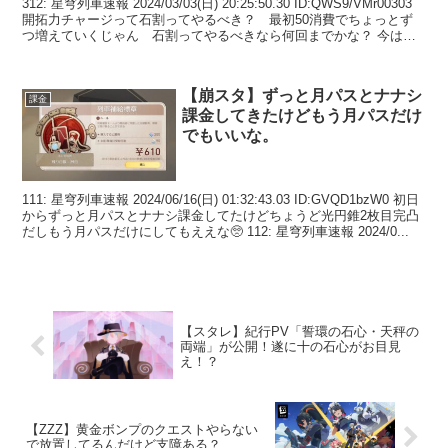
312: 星穹列車速報 2024/03/03(日) 20:25:50.30 ID:QWS9/VMr00303
開拓力チャージって石割ってやるべき？ 最初50消費でちょっとず
つ増えていくじゃん 石割ってやるべきなら何回までかな？ 今は均
衡レベ...
【崩スタ】ずっと月パスとナナシ
課金
課金してきたけどもう月パスだけ
でもいいな。
111: 星穹列車速報 2024/06/16(日) 01:32:43.03 ID:GVQD1bzW0 初日
からずっと月パスとナナシ課金してたけどちょうど光円錐2枚目完凸
だしもう月パスだけにしてもええな🥺 112: 星穹列車速報 2024/0...
【スタレ】紀行PV「誓環の石心・天秤の
両端」が公開！遂に十の石心がお目見
え！？
【ZZZ】黄金ボンプのクエストやらない
で放置してるんだけど支障ある？