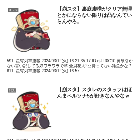
【崩スタ】裏庭虚構がクリア無理
キャラ
とかにならない限りは凸なんてい
らんやろ。
591: 星穹列車速報 2024/03/12(火) 16:21:35.17 ID:qjJLf0C10 黄泉引か
ない言い訳してる奴ワラワラで草 全員花火2凸持ってない雑魚かな？
611: 星穹列車速報 2024/03/12(火) 16:57:...
【崩スタ】スタレのスタッフはほ
雑談
んまペルソナ5が好きなんやなｗ