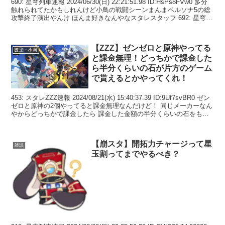
690: 星穹列車速報 2024/06/30(日) 22:21:51.98 ID:HsPs8FVw0 多分
触れられてたかもしれんけど小鳥の戦闘シーンまんまペルソナ5の総
攻撃終了演出やんけ ほんま好きなんやなスタレスタッフ 692: 星穹列
車...
【ZZZ】ゼンゼロと原神やってる
要望・不満
と課金無理！どっちかで課金した
ら半分くらいの石が片方のゲーム
で貰えるとかやってくれ！
453: スタレZZZ速報 2024/08/21(水) 15:40:37.39 ID:9Uf7svBR0 ゼン
ゼロと原神の2個やってると課金無理なんだけど！ 同じメーカーなん
やからどっちかで課金したら 課金した金額の半分くらいの石をもう
一個...
【崩スタ】開拓力チャージって星
雑談
玉割ってまでやるべき？