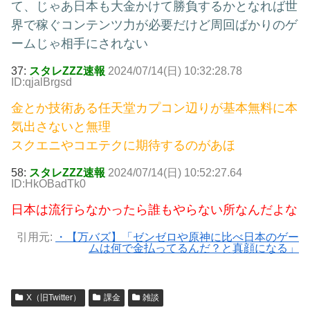
て、じゃあ日本も大金かけて勝負するかとなれば世
界で稼ぐコンテンツ力が必要だけど周回ばかりのゲ
ームじゃ相手にされない
37:
スタレZZZ速報
2024/07/14(日) 10:32:28.78
ID:qjalBrgsd
金とか技術ある任天堂カプコン辺りが基本無料に本
気出さないと無理
スクエニやコエテクに期待するのがあほ
58:
スタレZZZ速報
2024/07/14(日) 10:52:27.64
ID:HkOBadTk0
日本は流行らなかったら誰もやらない所なんだよな
引用元:
・【万バズ】「ゼンゼロや原神に比べ日本のゲー
ムは何で金払ってるんだ？と真顔になる」
X（旧Twitter）
課金
雑談