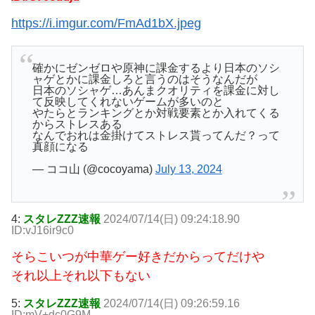
https://i.imgur.com/FmAd1bX.jpeg
確かにゼンゼロや原神に課金するより日本のソシ
ャゲとかに課金しろと言うのはそうなんだが
日本のソシャゲ…あんまクオリティを課金に対し
て反映してくれないゲームが多いのと
やたらとランキングとか対戦要素とか入れてくる
からストレスある
なんでおれは金掛けてストレス貰ってんだ？って
真顔になる
— ココ山 (@cocoyama)
July 13, 2024
4:
スタレZZZ速報
2024/07/14(日) 09:24:18.90
ID:vJ16ir9c0
そらこいつが中華ゲー好きだからってだけや
それ以上それ以下もない
5:
スタレZZZ速報
2024/07/14(日) 09:26:59.16
ID:mV+dc0G9M