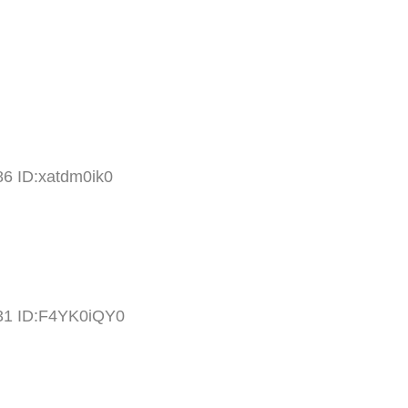
86 ID:xatdm0ik0
.31 ID:F4YK0iQY0