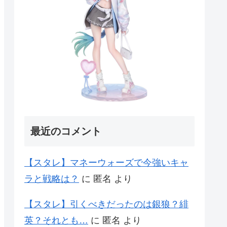
最近のコメント
【スタレ】マネーウォーズで今強いキャ
ラと戦略は？
に
匿名
より
【スタレ】引くべきだったのは銀狼？緋
英？それとも…
に
匿名
より