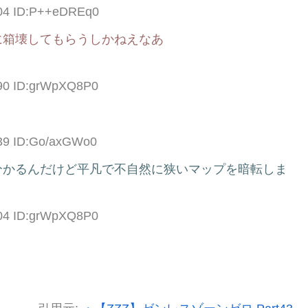
.04 ID:P++eDREq0
に箱壊してもらうしかねえなあ
.90 ID:grWpXQ8P0
.39 ID:Go/axGWo0
分かるんだけど平凡で不自然に狭いマップを暗転しま
.04 ID:grWpXQ8P0