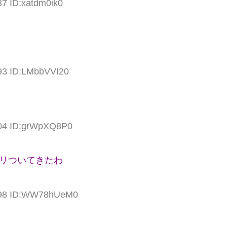
37 ID:xatdm0ik0
.93 ID:LMbbVVI20
.04 ID:grWpXQ8P0
タリついてきたわ
6.98 ID:WW78hUeM0