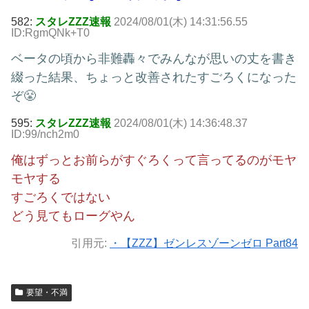
582:
スタレZZZ速報
2024/08/01(木) 14:31:56.55
ID:RgmQNk+T0
ベータの頃から非難轟々でみんなが思いの丈を書き
綴った結果、ちょっと改善されたすごろくになった
ぞ😤
595:
スタレZZZ速報
2024/08/01(木) 14:36:48.37
ID:99/nch2m0
俺はずっとお前らがすぐろくって言ってるのがモヤ
モヤする
すごろくではない
どう見てもローグやん
引用元:
・【ZZZ】ゼンレスゾーンゼロ Part84
要望・不満