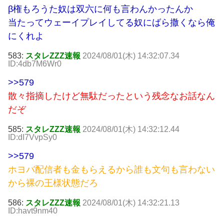
β権もろうた奴は双六に何も言わんかったんか
当たってウェーイプレイしてる奴にばら撒くなら俺
にくれよ
583:
スタレZZZ速報
2024/08/01(木) 14:32:07.34
ID:4db7M6Wr0
>>579
散々指摘したけど無駄だったという残念なお話なん
だぞ
585:
スタレZZZ速報
2024/08/01(木) 14:32:12.44
ID:dI7VvpSy0
>>579
ホヨバ配信者も金もらえるから誰も文句も言わない
から裸の王様状態だろ
586:
スタレZZZ速報
2024/08/01(木) 14:32:21.13
ID:havt9nm40