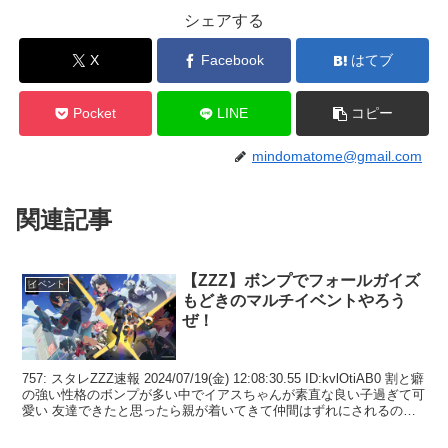
シェアする
X
Facebook
はてブ
Pocket
LINE
コピー
mindomatome@gmail.com
関連記事
【ZZZ】ボンプでフォールガイズ
イベント
もどきのマルチイベントやろう
ぜ！
757: スタレZZZ速報 2024/07/19(金) 12:08:30.55 ID:kvlOtiAB0 割と癖
の強い性格のボンプが多い中でイアスちゃんが素直な良い子過ぎて可
愛い 友達できたと思ったら親が着いてきて仲間はずれにされるの不
憫で...