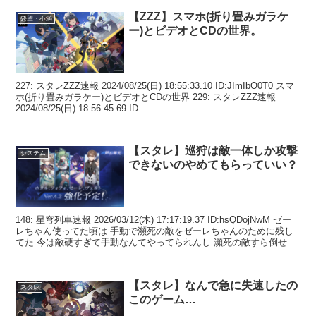
【ZZZ】スマホ(折り畳みガラケ
要望・不満
ー)とビデオとCDの世界。
227: スタレZZZ速報 2024/08/25(日) 18:55:33.10 ID:JImIbO0T0 スマ
ホ(折り畳みガラケー)とビデオとCDの世界 229: スタレZZZ速報
2024/08/25(日) 18:56:45.69 ID:...
【スタレ】巡狩は敵一体しか攻撃
システム
できないのやめてもらっていい？
148: 星穹列車速報 2026/03/12(木) 17:17:19.37 ID:hsQDojNwM ゼー
レちゃん使ってた頃は 手動で瀕死の敵をゼーレちゃんのために残し
てた 今は敵硬すぎて手動なんてやってられんし 瀕死の敵すら倒せな
い 15...
【スタレ】なんで急に失速したの
スタレ
このゲーム…