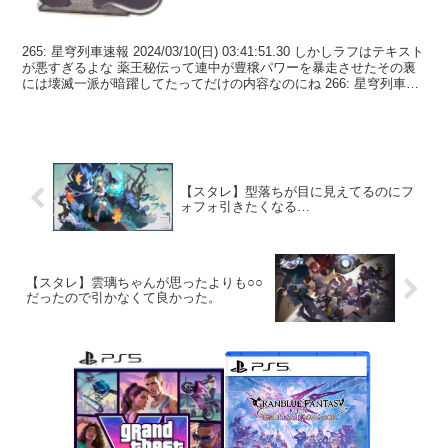
265: 星穹列車速報 2024/03/10(日) 03:41:51.30 しかしラフはテキスト
が悪すぎるよな 薬王秘伝って連中が豊穣パワーを暴走させたその裏
には壊滅一派が暗躍してたってだけの内容なのにね 266: 星穹列車速
報 2024/...
【スタレ】型落ちが目に見えてるのにフ
ォフォ引きたくなる…
【スタレ】雲璃ちゃんが思ったよりも○○
だったので引かなくて良かった。