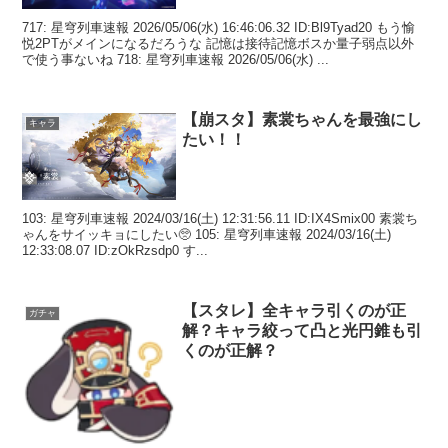
717: 星穹列車速報 2026/05/06(水) 16:46:06.32 ID:Bl9Tyad20 もう愉
悦2PTがメインになるだろうな 記憶は接待記憶ボスか量子弱点以外
で使う事ないね 718: 星穹列車速報 2026/05/06(水) ...
【崩スタ】素裳ちゃんを最強にし
キャラ
たい！！
103: 星穹列車速報 2024/03/16(土) 12:31:56.11 ID:IX4Smix00 素裳ち
ゃんをサイッキョにしたい🥺 105: 星穹列車速報 2024/03/16(土)
12:33:08.07 ID:zOkRzsdp0 す...
【スタレ】全キャラ引くのが正
ガチャ
解？キャラ絞って凸と光円錐も引
くのが正解？