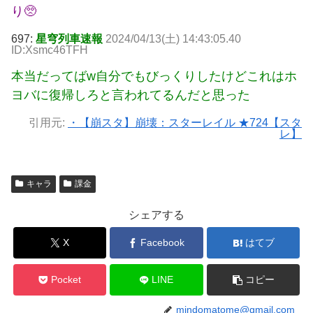
り🥺
697:
星穹列車速報
2024/04/13(土) 14:43:05.40
ID:Xsmc46TFH
本当だってばw自分でもびっくりしたけどこれはホ
ヨバに復帰しろと言われてるんだと思った
引用元:
・【崩スタ】崩壊：スターレイル ★724【スタ
レ】
キャラ
課金
シェアする
X
Facebook
はてブ
Pocket
LINE
コピー
mindomatome@gmail.com