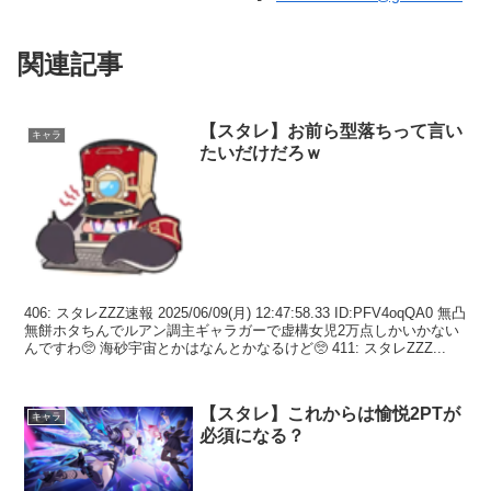
関連記事
【スタレ】お前ら型落ちって言い
キャラ
たいだけだろｗ
406: スタレZZZ速報 2025/06/09(月) 12:47:58.33 ID:PFV4oqQA0 無凸
無餅ホタちんでルアン調主ギャラガーで虚構女児2万点しかいかない
んですわ🥺 海砂宇宙とかはなんとかなるけど🥺 411: スタレZZZ...
【スタレ】これからは愉悦2PTが
キャラ
必須になる？