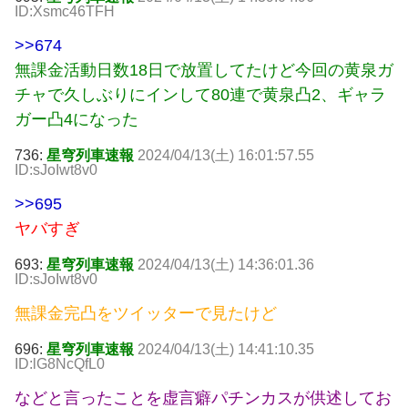
ID:Xsmc46TFH
>>674
無課金活動日数18日で放置してたけど今回の黄泉ガ
チャで久しぶりにインして80連で黄泉凸2、ギャラ
ガー凸4になった
736:
星穹列車速報
2024/04/13(土) 16:01:57.55
ID:sJoIwt8v0
>>695
ヤバすぎ
693:
星穹列車速報
2024/04/13(土) 14:36:01.36
ID:sJoIwt8v0
無課金完凸をツイッターで見たけど
696:
星穹列車速報
2024/04/13(土) 14:41:10.35
ID:lG8NcQfL0
などと言ったことを虚言癖パチンカスが供述してお