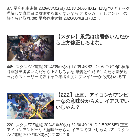
87: 星穹列車速報 2026/03/01(日) 02:18:24.66 ID:knHZ8gjY0 ギミック
理解して真面目に攻略する気がないなら アタッカーとヒアンシーの
餅くらい取れ 88: 星穹列車速報 2026/03/01(日) 02:...
【スタレ】景元は出番多いんだか
キャラ
ら上方修正しろよな。
445: スタレZZZ速報 2024/09/05(木) 17:09:46.82 ID:sVcORGBj0 神策
将軍は出番多いんだから上方しろよな 飛霄と性能でこんだけ差があ
ったらストーリーで強キャラ感出す度にプレイヤーから笑われる存在
になっ...
【ZZZ】正直、アイコンがアンビ
キャラ
ーなの意味分からん。イアスでい
いじゃん？
220: スタレZZZ速報 2024/10/30(水) 22:30:49.19 ID:JjER39SE0 正直
アイコンアンビーなの意味分からん イアスで良いじゃん 221: スタレ
ZZZ速報 2024/10/30(水) 22:32:21.0...