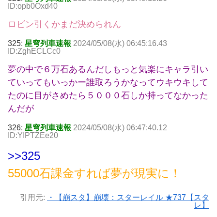
ID:opb0Oxd40
ロビン引くかまだ決められん
325:
星穹列車速報
2024/05/08(水) 06:45:16.43
ID:ZghECLCc0
夢の中で６万石あるんだしもっと気楽にキャラ引い
ていってもいっかー誰取ろうかなってウキウキして
たのに目がさめたら５０００石しか持ってなかった
んだが
326:
星穹列車速報
2024/05/08(水) 06:47:40.12
ID:YIPTZEe20
>>325
55000石課金すれば夢が現実に！
引用元:
・【崩スタ】崩壊：スターレイル ★737【スタ
レ】