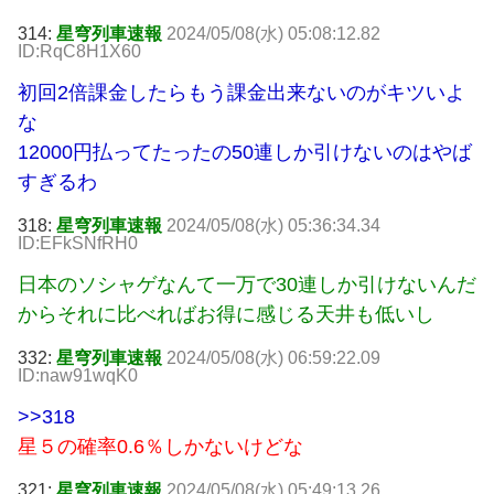
314:
星穹列車速報
2024/05/08(水) 05:08:12.82
ID:RqC8H1X60
初回2倍課金したらもう課金出来ないのがキツいよ
な
12000円払ってたったの50連しか引けないのはやば
すぎるわ
318:
星穹列車速報
2024/05/08(水) 05:36:34.34
ID:EFkSNfRH0
日本のソシャゲなんて一万で30連しか引けないんだ
からそれに比べればお得に感じる天井も低いし
332:
星穹列車速報
2024/05/08(水) 06:59:22.09
ID:naw91wqK0
>>318
星５の確率0.6％しかないけどな
321:
星穹列車速報
2024/05/08(水) 05:49:13.26