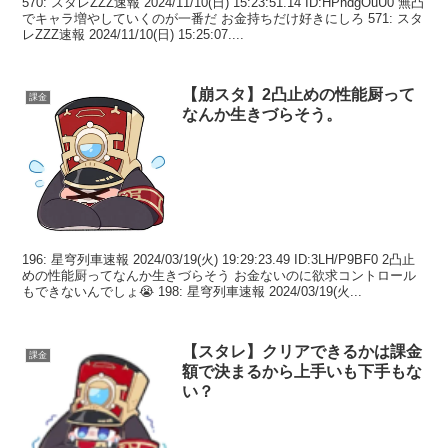
570: スタレZZZ速報 2024/11/10(日) 15:23:51.14 ID:HPhdgOuU0 無凸
でキャラ増やしていくのが一番だ お金持ちだけ好きにしろ 571: スタ
レZZZ速報 2024/11/10(日) 15:25:07....
【崩スタ】2凸止めの性能厨って
課金
なんか生きづらそう。
196: 星穹列車速報 2024/03/19(火) 19:29:23.49 ID:3LH/P9BF0 2凸止
めの性能厨ってなんか生きづらそう お金ないのに欲求コントロール
もできないんでしょ😭 198: 星穹列車速報 2024/03/19(火...
【スタレ】クリアできるかは課金
課金
額で決まるから上手いも下手もな
い？