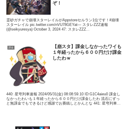
ぞ！
霊砂ガチャで崩壊スターレイルがAppstoreセルラン1位です！#崩壊
スターレイル pic.twitter.com/nVU78GEYat— スタレZZZ速報
(@seikyuresya) October 3, 2024 47: スタレZZZ...
【崩スタ】課金しなかったワイも
課金
１年経ったから６００円だけ課金
したわｗ
440: 星穹列車速報 2024/05/31(金) 08:08:59.10 ID:G1C4aieu0 課金し
なかったわいも１年経ったから６００円だけ課金したわ 流石にずっ
と無課金でもできるけど感謝でお賽銭しとかんとな 441: 星穹列車速
報...