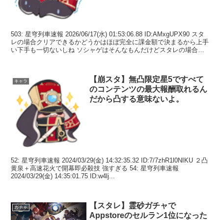
503: 星穹列車速報 2026/06/17(水) 01:53:06.88 ID:AMxgUPX90 スタ
レの場合クリアできるかどうかはほぼ完全に課金額で決まるから上手
い下手も一切ないしね ソシャゲはそんなもんだけどスタレの場合は
特にそれが...
【崩スタ】無凸限定星5ですべて
キャラ
のコンテンツの最大報酬取れるん
だから凸する意味ないよ。
52: 星穹列車速報 2024/03/29(金) 14:32:35.32 ID:7/7zhR1l0NIKU ２凸
黄泉＋高速花火で開幕即必殺技 強すぎる 54: 星穹列車速報
2024/03/29(金) 14:35:01.75 ID:w4lj...
【スタレ】霊砂ガチャで
ガチャ
Appstoreのセルラン1位になった