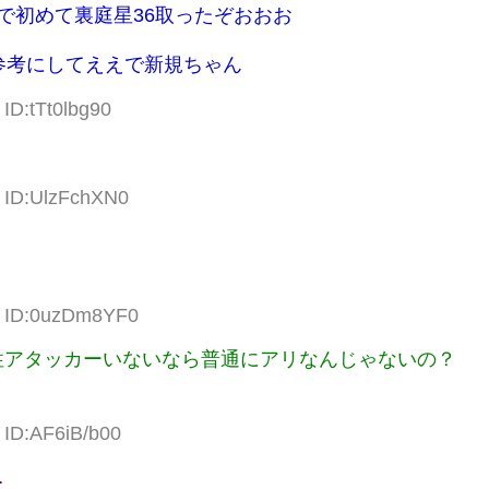
で初めて裏庭星36取ったぞおおお
参考にしてええで新規ちゃん
ID:tTt0lbg90
3 ID:UlzFchXN0
5 ID:0uzDm8YF0
性アタッカーいないなら普通にアリなんじゃないの？
 ID:AF6iB/b00
…