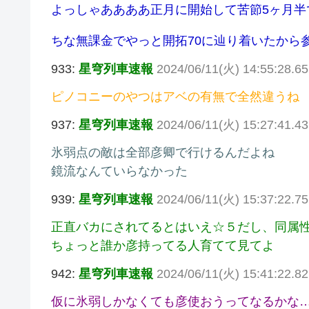
よっしゃああああ正月に開始して苦節5ヶ月半
ちな無課金でやっと開拓70に辿り着いたから
933:
星穹列車速報
2024/06/11(火) 14:55:28.65 
ピノコニーのやつはアベの有無で全然違うね
937:
星穹列車速報
2024/06/11(火) 15:27:41.4
氷弱点の敵は全部彦卿で行けるんだよね
鏡流なんていらなかった
939:
星穹列車速報
2024/06/11(火) 15:37:22.7
正直バカにされてるとはいえ☆５だし、同属
ちょっと誰か彦持ってる人育てて見てよ
942:
星穹列車速報
2024/06/11(火) 15:41:22.82
仮に氷弱しかなくても彦使おうってなるかな