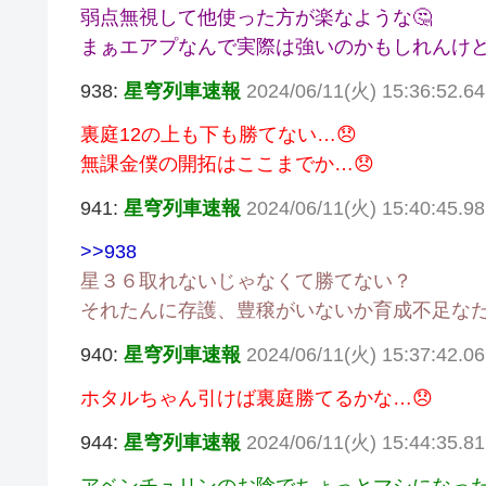
弱点無視して他使った方が楽なような🤔
まぁエアプなんで実際は強いのかもしれんけ
938:
星穹列車速報
2024/06/11(火) 15:36:52.6
裏庭12の上も下も勝てない…😞
無課金僕の開拓はここまでか…😞
941:
星穹列車速報
2024/06/11(火) 15:40:45.
>>938
星３６取れないじゃなくて勝てない？
それたんに存護、豊穣がいないか育成不足な
940:
星穹列車速報
2024/06/11(火) 15:37:42.0
ホタルちゃん引けば裏庭勝てるかな…😞
944:
星穹列車速報
2024/06/11(火) 15:44:35.8