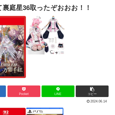
て裏庭星36取ったぞおおお！！
Pocket
LINE
コピー
2024.06.14