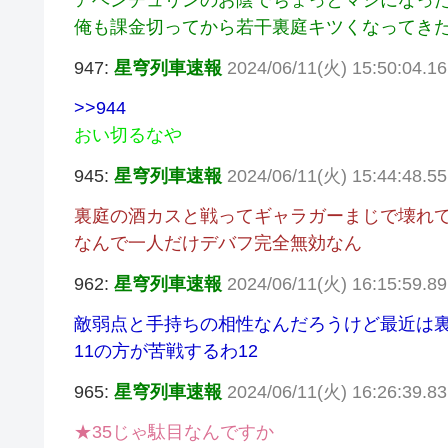
アベンチュリンのお陰でちょっとマシになっ
俺も課金切ってから若干裏庭キツくなってきた
947:
星穹列車速報
2024/06/11(火) 15:50:04.16
>>944
おい切るなや
945:
星穹列車速報
2024/06/11(火) 15:44:48.55 
裏庭の酒カスと戦ってギャラガーまじで壊れ
なんで一人だけデバフ完全無効なん
962:
星穹列車速報
2024/06/11(火) 16:15:59.8
敵弱点と手持ちの相性なんだろうけど最近は裏
11の方が苦戦するわ12
965:
星穹列車速報
2024/06/11(火) 16:26:39.
★35じゃ駄目なんですか