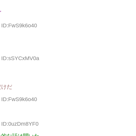
ど
4 ID:FwS9k6o40
98 ID:sSYCxMV0a
だけだ
6 ID:FwS9k6o40
1 ID:0uzDm8YF0