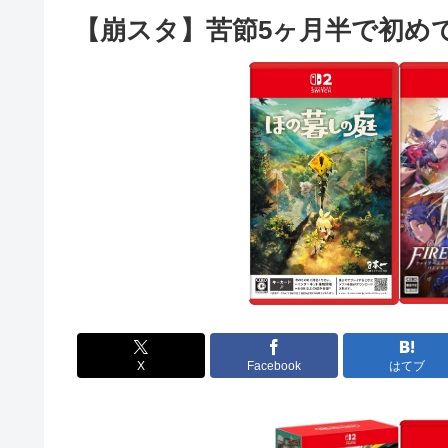
【崩スタ】苦節5ヶ月半で初め
X
Facebook
はてブ