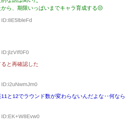
た的な話は聞いた
から、期限いっぱいまでキャラ育成する😔
 ID:8E5lbleFd
ID:jlzVIf0F0
てると再確認した
9 ID:i2uNwmJm0
11と12でラウンド数が変わらないんだよな‥何なら
83 ID:EK+W8Evw0