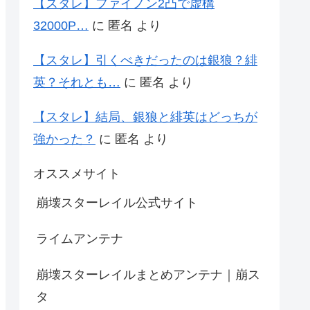
【スタレ】ファイノン2凸で虚構
32000P…
に
匿名
より
【スタレ】引くべきだったのは銀狼？緋
英？それとも…
に
匿名
より
【スタレ】結局、銀狼と緋英はどっちが
強かった？
に
匿名
より
オススメサイト
崩壊スターレイル公式サイト
ライムアンテナ
崩壊スターレイルまとめアンテナ｜崩ス
タ