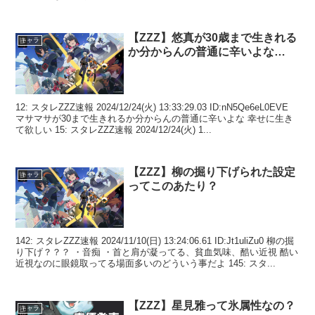
【ZZZ】悠真が30歳まで生きれる
キャラ
か分からんの普通に辛いよな…
12: スタレZZZ速報 2024/12/24(火) 13:33:29.03 ID:nN5Qe6eL0EVE
マサマサが30まで生きれるか分からんの普通に辛いよな 幸せに生き
て欲しい 15: スタレZZZ速報 2024/12/24(火) 1...
【ZZZ】柳の掘り下げられた設定
キャラ
ってこのあたり？
142: スタレZZZ速報 2024/11/10(日) 13:24:06.61 ID:Jt1uliZu0 柳の掘
り下げ？？？ ・音痴 ・首と肩が凝ってる、貧血気味、酷い近視 酷い
近視なのに眼鏡取ってる場面多いのどういう事だよ 145: スタ...
【ZZZ】星見雅って氷属性なの？
キャラ