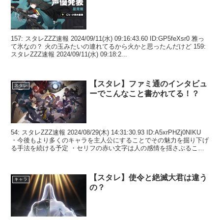
157: スタレZZZ速報 2024/09/11(水) 09:16:43.60 ID:GP5feXsr0 雅っ
て氷なの？ 火の玉みたいの連れてるから火かと思ったんだけど 159:
スタレZZZ速報 2024/09/11(水) 09:18:2...
【スタレ】ファミ通のインタビュ
スタレ
ーでこんなこと書かれてる！？
54: スタレZZZ速報 2024/08/29(木) 14:31:30.93 ID:A5xrPHZj0NIKU
・今後もより多くのキャラを主人公にすることでその魅力を掘り下げ
る手法を続ける予定 ・セリフの赤い文字は人の感情を揺さぶること
がで...
【スタレ】使令と絶滅大君は違う
キャラ
の？