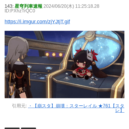
143:
星穹列車速報
2024/06/20(木) 11:25:18.28
ID:PXhzTrQC0
https://i.imgur.com/zjYJtjT.gif
引用元:
・【崩スタ】崩壊：スターレイル ★761【スタ
レ】