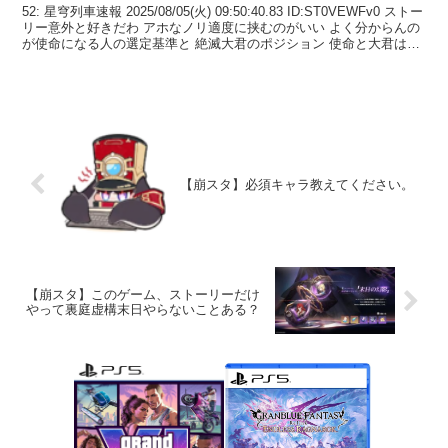
52: 星穹列車速報 2025/08/05(火) 09:50:40.83 ID:ST0VEWFv0 ストー
リー意外と好きだわ アホなノリ適度に挟むのがいい よく分からんの
が使命になる人の選定基準と 絶滅大君のポジション 使命と大君は違
うんだ...
【崩スタ】必須キャラ教えてください。
【崩スタ】このゲーム、ストーリーだけ
やって裏庭虚構末日やらないことある？