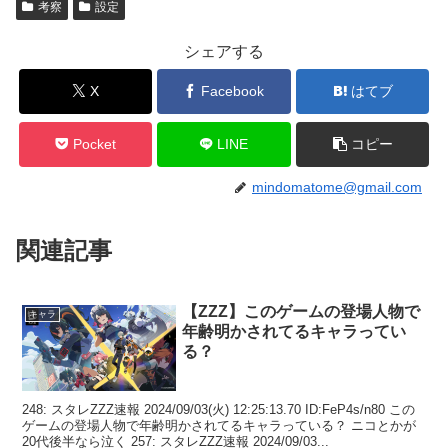
考察
設定
シェアする
X
Facebook
はてブ
Pocket
LINE
コピー
mindomatome@gmail.com
関連記事
【ZZZ】このゲームの登場人物で
キャラ
年齢明かされてるキャラってい
る？
248: スタレZZZ速報 2024/09/03(火) 12:25:13.70 ID:FeP4s/n80 この
ゲームの登場人物で年齢明かされてるキャラっている？ ニコとかが
20代後半なら泣く 257: スタレZZZ速報 2024/09/03...