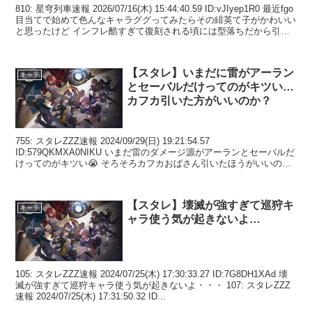
810: 星穹列車速報 2026/07/16(木) 15:44:40.59 ID:vJIyep1R0 最近fgo
目当てで始めて色んなキャラググってみたらその緋英て子がかわいい
と思ったけど インフレ酷すぎて復刻される頃には型落ちだから引か
なく...
【スタレ】いまだに雷がアーラン
キャラ
とセーバルだけってのがキツい…
カフカ引いた方がいいのか？
755: スタレZZZ速報 2024/09/29(日) 19:21:54.57
ID:579QKMXA0NIKU いまだ雷のダメージ源がアーランとセーバルだ
けってのがキツい😭 そろそろカフカおばさん引いたほうがいいのか
756: スタレZZ...
【スタレ】壊滅が強すぎて巡狩キ
キャラ
ャラ使う気が起きないよ…
105: スタレZZZ速報 2024/07/25(木) 17:30:33.27 ID:7G8DH1XAd 壊
滅が強すぎて巡狩キャラ使う気が起きないよ・・・ 107: スタレZZZ
速報 2024/07/25(木) 17:31:50.32 ID...