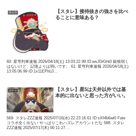
【スタレ】接待抜きの強さを比べ
キャラ
ることに意味ある？
60: 星穹列車速報 2026/04/18(土) 13:03:22.99 ID:wsJDrGht0 銀狼弱く
はないけど、記憶よりは弱いです。 61: 星穹列車速報 2026/04/18(土)
13:05:06.99 ID:1x11EPhL0...
【スタレ】星5は天井以外では基
ガチャ
本的に出ないと思った方がいい。
569: スタレZZZ速報 2025/07/16(水) 22:23:16.61 ID:sXf4b6wt0 Fate
コラボ全く出ない やっぱりこれハズレアカウントだな 588: スタレ
ZZZ速報 2025/07/17(木) 00:11:27....