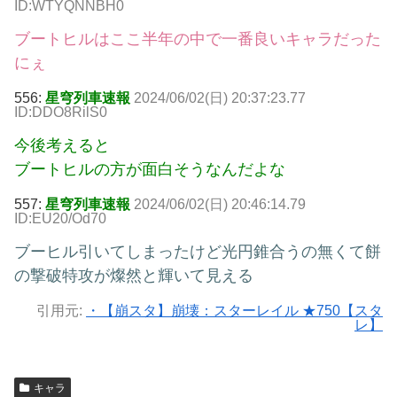
ID:WTYQNNBH0
ブートヒルはここ半年の中で一番良いキャラだった
にぇ
556:
星穹列車速報
2024/06/02(日) 20:37:23.77
ID:DDO8RilS0
今後考えると
ブートヒルの方が面白そうなんだよな
557:
星穹列車速報
2024/06/02(日) 20:46:14.79
ID:EU20/Od70
ブーヒル引いてしまったけど光円錐合うの無くて餅
の撃破特攻が燦然と輝いて見える
引用元:
・【崩スタ】崩壊：スターレイル ★750【スタ
レ】
キャラ