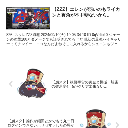
【ZZZ】エレンが弱いのもライカ
キャラ
ンと蒼角が不甲斐ないから。
826: スタレZZZ速報 2024/09/10(火) 19:05:34.10 ID:0qVrIioL0 ジェー
ンの強撃280万ダメージでも証明されてるけど 現状の最強ハイキャリ
ーってチンイー＋ニコなんだよねそこに入れるからシュエンもジェ
ー...
【崩スタ】模擬宇宙の黄金と機械、蝗害
の難易度4、5がクリア出来ない…
【崩スタ】操作が頻回とかでもう丸一日
ログインできない…リセマラしたの悪か