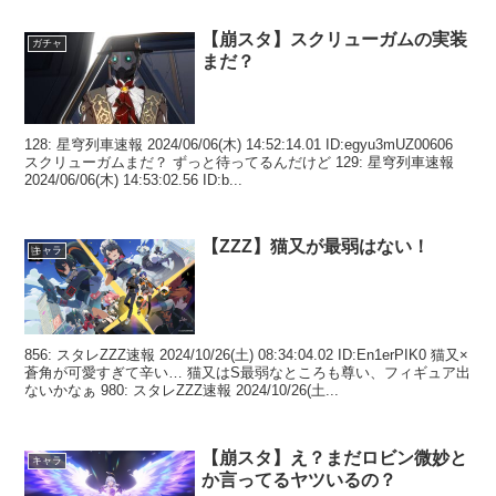
【崩スタ】スクリューガムの実装
ガチャ
まだ？
128: 星穹列車速報 2024/06/06(木) 14:52:14.01 ID:egyu3mUZ00606
スクリューガムまだ？ ずっと待ってるんだけど 129: 星穹列車速報
2024/06/06(木) 14:53:02.56 ID:b...
【ZZZ】猫又が最弱はない！
キャラ
856: スタレZZZ速報 2024/10/26(土) 08:34:04.02 ID:En1erPIK0 猫又×
蒼角が可愛すぎて辛い… 猫又はS最弱なところも尊い、フィギュア出
ないかなぁ 980: スタレZZZ速報 2024/10/26(土...
【崩スタ】え？まだロビン微妙と
キャラ
か言ってるヤツいるの？