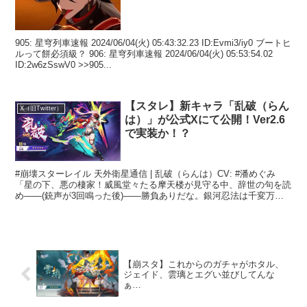
905: 星穹列車速報 2024/06/04(火) 05:43:32.23 ID:Evmi3/iy0 ブートヒ
ルって餅必須級？ 906: 星穹列車速報 2024/06/04(火) 05:53:54.02
ID:2w6zSswV0 >>905...
【スタレ】新キャラ「乱破（らん
X（旧Twitter）
は）」が公式Xにて公開！Ver2.6
で実装か！？
#崩壊スターレイル 天外衛星通信 | 乱破（らんは）CV: #潘めぐみ
「星の下、悪の棲家！威風堂々たる摩天楼が見守る中、辞世の句を読
め——(銃声が3回鳴った後)——勝負ありだな。銀河忍法は千変万
化、来世も気をつけるといい」… pic.twi...
【崩スタ】これからのガチャがホタル、
ジェイド、雲璃とエグい並びしてんな
ぁ…