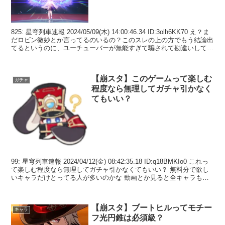
825: 星穹列車速報 2024/05/09(木) 14:00:46.34 ID:3olh6KK70 え？ま
だロビン微妙とか言ってるのいるの？このスレの上の方でもう結論出
てるというのに、ユーチューバーが無能すぎて騙されて勘違いしてる
の多すぎ...
【崩スタ】このゲームって楽しむ
ガチャ
程度なら無理してガチャ引かなく
てもいい？
99: 星穹列車速報 2024/04/12(金) 08:42:35.18 ID:q18BMKIo0 これっ
て楽しむ程度なら無理してガチャ引かなくてもいい？ 無料分で欲し
いキャラだけとってる人が多いのかな 動画とか見ると全キャラもっ
てたりする...
【崩スタ】ブートヒルってモチー
キャラ
フ光円錐は必須級？