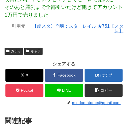
そのあと羅刹まで全部引いたけど飽きてアカウント
1万円で売りました
引用元:
・【崩スタ】崩壊：スターレイル ★751【スタ
レ】
ガチャ
キャラ
シェアする
X
Facebook
はてブ
Pocket
LINE
コピー
mindomatome@gmail.com
関連記事