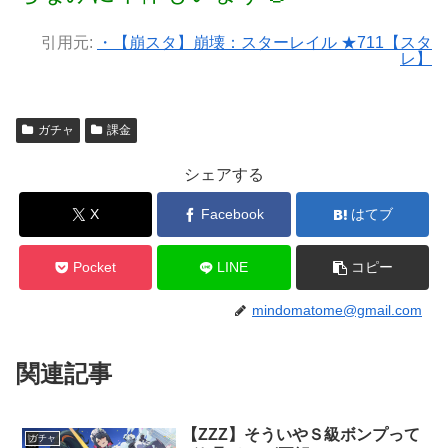
引用元:
・【崩スタ】崩壊：スターレイル ★711【スタ
レ】
ガチャ
課金
シェアする
X
Facebook
はてブ
Pocket
LINE
コピー
mindomatome@gmail.com
関連記事
【ZZZ】そういやＳ級ボンプって
ガチャ