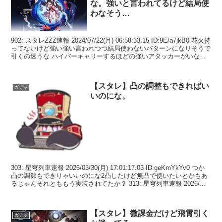
な。強いと言われてるけど結局使
わなそう…
902: スタレZZZ速報 2024/07/22(月) 06:58:33.15 ID:9E/a7jkB0 花火持
ってないけど強い強い言われつつ結局使わないパターンになりそうで
引くの迷うな ハイパーキャリーするほどの強いアタッカーがいない
だけ...
【スタレ】凸の調整もできればい
ガチャ
いのにな。
303: 星穹列車速報 2026/03/30(月) 17:01:17.03 ID:geKmYkYv0 つか
凸の調節もできりゃいいのにな2凸したけど無凸で使いたいとかもあ
るじゃんそれとももう実装されてたか？ 313: 星穹列車速報 2026/...
【スタレ】微課金だけど飛霄引く
ガチャ