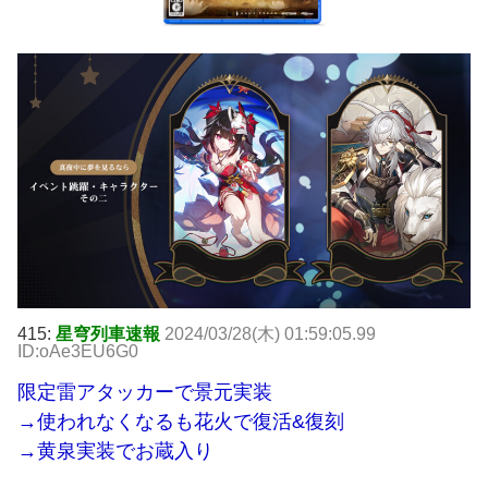
415:
星穹列車速報
2024/03/28(木) 01:59:05.99
ID:oAe3EU6G0
限定雷アタッカーで景元実装
→使われなくなるも花火で復活&復刻
→黄泉実装でお蔵入り