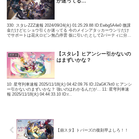
か迷ってる…
330: スタレZZZ速報 2024/09/24(火) 01:25:29.88 ID:Ewbg5A4e0 微課
金だけどヒショウ引くか迷ってる 今のメインアタッカーウンリだけ
でサポートは花火ロビン無凸停雲 仮に引いたとして2パーティに分け
るな...
【スタレ】ヒアンシー引かないの
ガチャ
はまずいかな？
10: 星穹列車速報 2025/11/18(火) 04:42:09.76 ID:J2aGK7kt0 ヒアンシ
ー引かないのまずいかな？ 強いのはわかるんだが… 11: 星穹列車速
報 2025/11/18(火) 04:44:33.10 ID:r...
【崩スタ】トパーズの復刻早よしろ！！