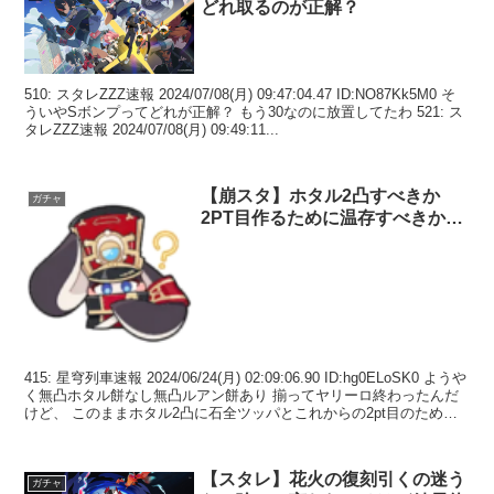
どれ取るのが正解？
510: スタレZZZ速報 2024/07/08(月) 09:47:04.47 ID:NO87Kk5M0 そ
ういやSボンプってどれが正解？ もう30なのに放置してたわ 521: ス
タレZZZ速報 2024/07/08(月) 09:49:11...
【崩スタ】ホタル2凸すべきか
ガチャ
2PT目作るために温存すべきか…
415: 星穹列車速報 2024/06/24(月) 02:09:06.90 ID:hg0ELoSK0 ようや
く無凸ホタル餅なし無凸ルアン餅あり 揃ってヤリーロ終わったんだ
けど、 このままホタル2凸に石全ツッパとこれからの2pt目のために
石温...
【スタレ】花火の復刻引くの迷う
ガチャ