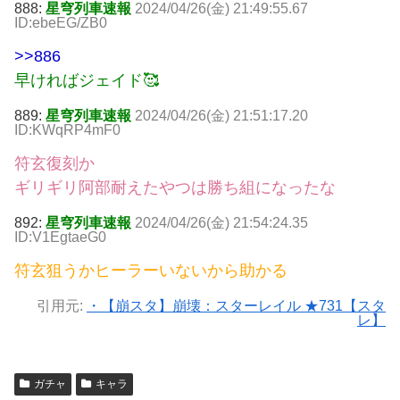
888:
星穹列車速報
2024/04/26(金) 21:49:55.67
ID:ebeEG/ZB0
>>886
早ければジェイド🥰
889:
星穹列車速報
2024/04/26(金) 21:51:17.20
ID:KWqRP4mF0
符玄復刻か
ギリギリ阿部耐えたやつは勝ち組になったな
892:
星穹列車速報
2024/04/26(金) 21:54:24.35
ID:V1EgtaeG0
符玄狙うかヒーラーいないから助かる
引用元:
・【崩スタ】崩壊：スターレイル ★731【スタ
レ】
ガチャ
キャラ