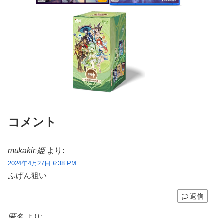
コメント
mukakin姫
より:
2024年4月27日 6:38 PM
ふげん狙い
返信
匿名
より: