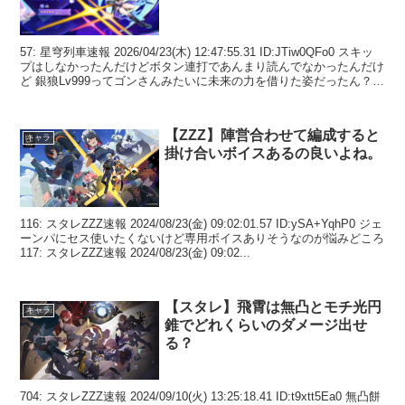
57: 星穹列車速報 2026/04/23(木) 12:47:55.31 ID:JTiw0QFo0 スキッ
プはしなかったんだけどボタン連打であんまり読んでなかったんだけ
ど 銀狼Lv999ってゴンさんみたいに未来の力を借りた姿だったん？
72...
【ZZZ】陣営合わせて編成すると
キャラ
掛け合いボイスあるの良いよね。
116: スタレZZZ速報 2024/08/23(金) 09:02:01.57 ID:ySA+YqhP0 ジェ
ーンパにセス使いたくないけど専用ボイスありそうなのが悩みどころ
117: スタレZZZ速報 2024/08/23(金) 09:02...
【スタレ】飛霄は無凸とモチ光円
キャラ
錐でどれくらいのダメージ出せ
る？
704: スタレZZZ速報 2024/09/10(火) 13:25:18.41 ID:t9xtt5Ea0 無凸餅