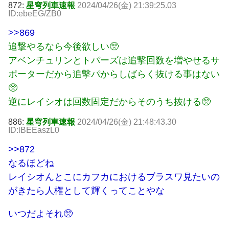
872:
星穹列車速報
2024/04/26(金) 21:39:25.03
ID:ebeEG/ZB0
>>869
追撃やるなら今後欲しい🥺
アベンチュリンとトパーズは追撃回数を増やせるサ
ポーターだから追撃パからしばらく抜ける事はない
🥺
逆にレイシオは回数固定だからそのうち抜ける🥺
886:
星穹列車速報
2024/04/26(金) 21:48:43.30
ID:lBEEaszL0
>>872
なるほどね
レイシオんとこにカフカにおけるブラスワ見たいの
がきたら人権として輝くってことやな
いつだよそれ🥺