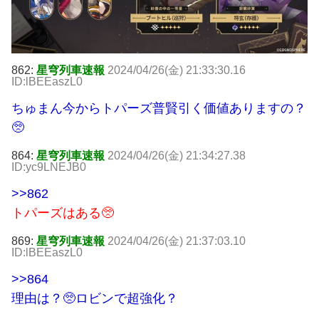
862:
星穹列車速報
2024/04/26(金) 21:33:30.16
ID:lBEEaszL0
ちゅまん今からトパーズ普賢引く価値ありますの？
🥺
864:
星穹列車速報
2024/04/26(金) 21:34:27.38
ID:yc9LNEJB0
>>862
トパーズはある🥺
869:
星穹列車速報
2024/04/26(金) 21:37:03.10
ID:lBEEaszL0
>>864
理由は？🥺ロビンで超強化？