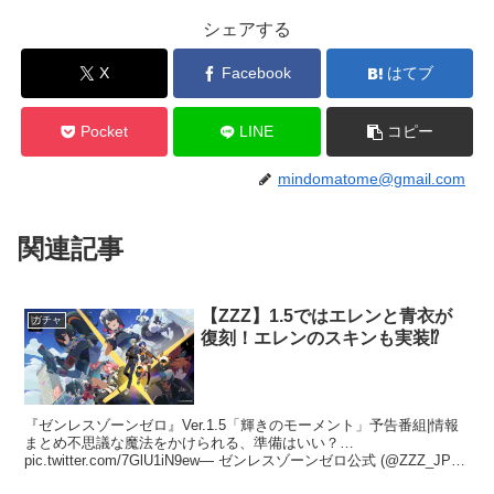
シェアする
X
Facebook
はてブ
Pocket
LINE
コピー
mindomatome@gmail.com
関連記事
【ZZZ】1.5ではエレンと青衣が
ガチャ
復刻！エレンのスキンも実装⁉
『ゼンレスゾーンゼロ』Ver.1.5「輝きのモーメント」予告番組|情報
まとめ不思議な魔法をかけられる、準備はいい？…
pic.twitter.com/7GlU1iN9ew— ゼンレスゾーンゼロ公式 (@ZZZ_JP)
January 10,...