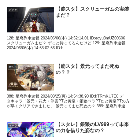
【崩スタ】スクリューガムの実装
ガチャ
まだ？
128: 星穹列車速報 2024/06/06(木) 14:52:14.01 ID:egyu3mUZ00606
スクリューガムまだ？ ずっと待ってるんだけど 129: 星穹列車速報
2024/06/06(木) 14:53:02.56 ID:b...
【崩スタ】景元ってまた死ぬ
キャラ
の？？
388: 星穹列車速報 2024/03/25(月) 14:54:38.90 ID:kTRmKU7E0 デー
タキャラ「景元・花火・停雲PTと黄泉・銀狼ペラPTだと黄泉PTの方
が早くクリアできました」 景元ってまた死ぬの？ 389: 星穹列車速...
【スタレ】銀狼のLV999って未来
キャラ
の力を借りた姿なの？