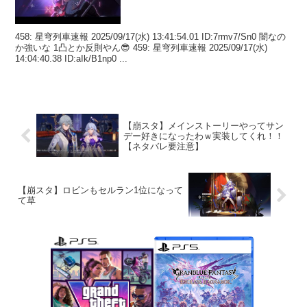
458: 星穹列車速報 2025/09/17(水) 13:41:54.01 ID:7rmv7/Sn0 闇なの
か強いな 1凸とか反則やん😎 459: 星穹列車速報 2025/09/17(水)
14:04:40.38 ID:aIk/B1np0 ...
【崩スタ】メインストーリーやってサン
デー好きになったわｗ実装してくれ！！
【ネタバレ要注意】
【崩スタ】ロビンもセルラン1位になって
て草