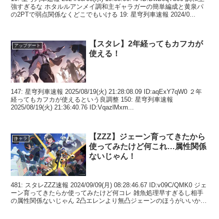
強すぎるな ホタルルアンメイ調和主ギャラガーの簡単編成と黄泉パ
の2PTで弱点関係なくどこでもいける 19: 星穹列車速報 2024/0...
【スタレ】2年経ってもカフカが
アップデート
使える！
147: 星穹列車速報 2025/08/19(火) 21:28:08.09 ID:aqExY7qW0 ２年
経ってもカフカが使えるという良調整 150: 星穹列車速報
2025/08/19(火) 21:36:40.76 ID:VqazlMxm...
【ZZZ】ジェーン育ってきたから
キャラ
使ってみたけど何これ…属性関係
ないじゃん！
481: スタレZZZ速報 2024/09/09(月) 08:28:46.67 ID:v09C/QMK0 ジェ
ーン育ってきたらか使ってみたけど何コレ 雑魚処理早すぎるし相手
の属性関係ないじゃん 2凸エレンより無凸ジェーンのほうがいいかも
4...