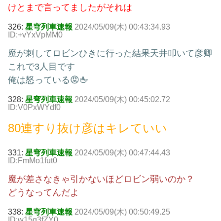
けとまで言ってましたがそれは
326:
星穹列車速報
2024/05/09(木) 00:43:34.93
ID:+vYxVpMM0
魔が刺してロビンひきに行った結果天井叩いて彦卿
これで3人目です
俺は怒っている😡🖕
328:
星穹列車速報
2024/05/09(木) 00:45:02.72
ID:V0PxWYdf0
80連すり抜け彦はキレていい
331:
星穹列車速報
2024/05/09(木) 00:47:44.43
ID:FmMo1fut0
魔が差さなきゃ引かないほどロビン弱いのか？
どうなってんだよ
338:
星穹列車速報
2024/05/09(木) 00:50:49.25
ID:w15q3fZY0