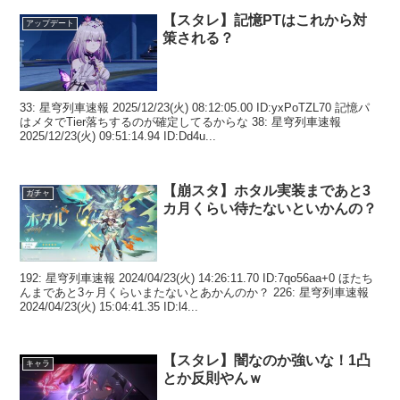
【スタレ】記憶PTはこれから対
アップデート
策される？
33: 星穹列車速報 2025/12/23(火) 08:12:05.00 ID:yxPoTZL70 記憶パ
はメタでTier落ちするのが確定してるからな 38: 星穹列車速報
2025/12/23(火) 09:51:14.94 ID:Dd4u...
【崩スタ】ホタル実装まであと3
ガチャ
カ月くらい待たないといかんの？
192: 星穹列車速報 2024/04/23(火) 14:26:11.70 ID:7qo56aa+0 ほたち
んまであと3ヶ月くらいまたないとあかんのか？ 226: 星穹列車速報
2024/04/23(火) 15:04:41.35 ID:l4...
【スタレ】闇なのか強いな！1凸
キャラ
とか反則やんｗ