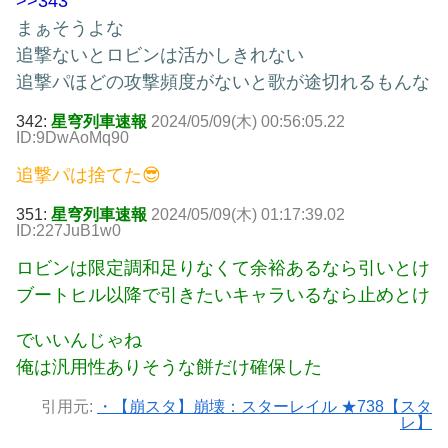
>>343
まぁそうよな
追撃ないとロビンは活かしきれない
追撃パほどの攻撃頻度がないと歌が途切れるもんな
342:
星穹列車速報
2024/05/09(木) 00:56:05.22
ID:9DwAoMq90
追撃パは捨てた😎
351:
星穹列車速報
2024/05/09(木) 01:17:39.02
ID:227JuB1w0
ロビンは限定調和足りなくて余裕あるなら引いとけ
ブートヒル以降で引きたいキャラいるなら止めとけ
でいいんじゃね
俺は汎用性ありそうな餅だけ確保した
引用元:
・【崩スタ】崩壊：スターレイル ★738【スタ
レ】