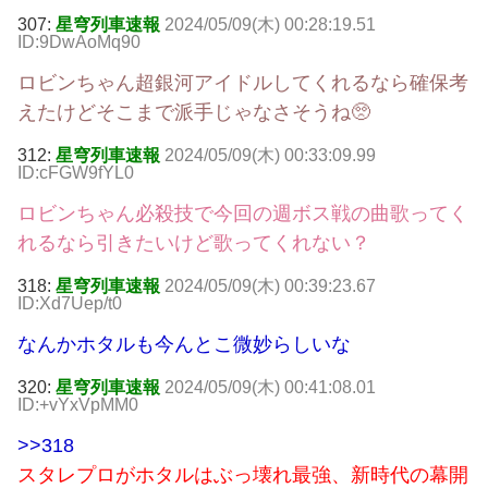
307:
星穹列車速報
2024/05/09(木) 00:28:19.51
ID:9DwAoMq90
ロビンちゃん超銀河アイドルしてくれるなら確保考
えたけどそこまで派手じゃなさそうね🥺
312:
星穹列車速報
2024/05/09(木) 00:33:09.99
ID:cFGW9fYL0
ロビンちゃん必殺技で今回の週ボス戦の曲歌ってく
れるなら引きたいけど歌ってくれない？
318:
星穹列車速報
2024/05/09(木) 00:39:23.67
ID:Xd7Uep/t0
なんかホタルも今んとこ微妙らしいな
320:
星穹列車速報
2024/05/09(木) 00:41:08.01
ID:+vYxVpMM0
>>318
スタレプロがホタルはぶっ壊れ最強、新時代の幕開