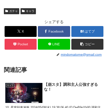
ガチャ
キャラ
シェアする
X
Facebook
はてブ
Pocket
LINE
コピー
mindomatome@gmail.com
関連記事
【崩スタ】調和主人公強すぎる
キャラ
な！
10: 星穹列車速報 2024/05/08(水) 19:38:06.40 ID:DwB9qYb00 調和主