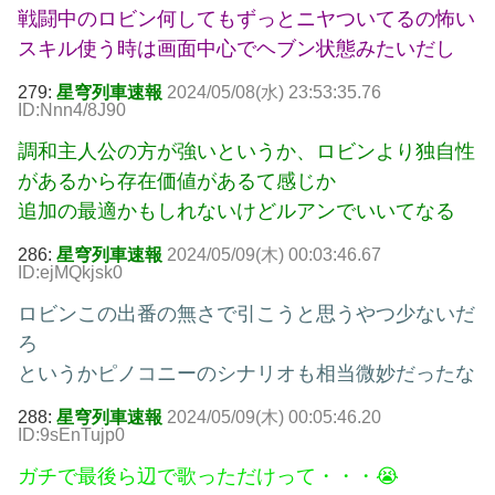
戦闘中のロビン何してもずっとニヤついてるの怖い
スキル使う時は画面中心でヘブン状態みたいだし
279:
星穹列車速報
2024/05/08(水) 23:53:35.76
ID:Nnn4/8J90
調和主人公の方が強いというか、ロビンより独自性
があるから存在価値があるて感じか
追加の最適かもしれないけどルアンでいいてなる
286:
星穹列車速報
2024/05/09(木) 00:03:46.67
ID:ejMQkjsk0
ロビンこの出番の無さで引こうと思うやつ少ないだ
ろ
というかピノコニーのシナリオも相当微妙だったな
288:
星穹列車速報
2024/05/09(木) 00:05:46.20
ID:9sEnTujp0
ガチで最後ら辺で歌っただけって・・・😭