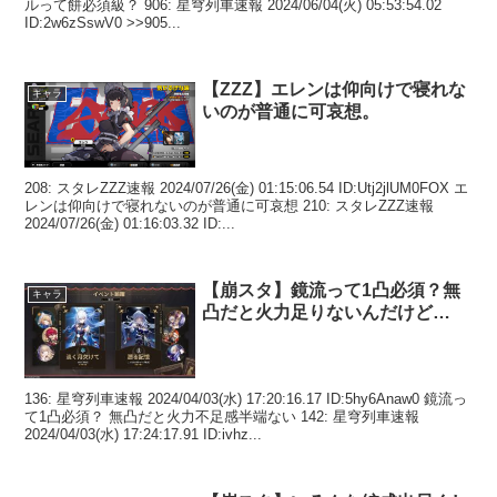
ルって餅必須級？ 906: 星穹列車速報 2024/06/04(火) 05:53:54.02
ID:2w6zSswV0 >>905...
【ZZZ】エレンは仰向けで寝れな
キャラ
いのが普通に可哀想。
208: スタレZZZ速報 2024/07/26(金) 01:15:06.54 ID:Utj2jlUM0FOX エ
レンは仰向けで寝れないのが普通に可哀想 210: スタレZZZ速報
2024/07/26(金) 01:16:03.32 ID:...
【崩スタ】鏡流って1凸必須？無
キャラ
凸だと火力足りないんだけど…
136: 星穹列車速報 2024/04/03(水) 17:20:16.17 ID:5hy6Anaw0 鏡流っ
て1凸必須？ 無凸だと火力不足感半端ない 142: 星穹列車速報
2024/04/03(水) 17:24:17.91 ID:ivhz...