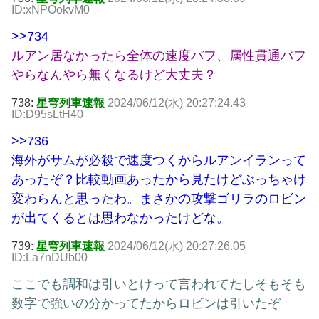
ID:xNPOokvM0
>>734
ルアン居なかったら全体の速度バフ、属性貫通バフ
やらなんやら無くなるけど大丈夫？
738:
星穹列車速報
2024/06/12(水) 20:27:24.43
ID:D95sLtH40
>>736
海外がサムが必殺で速度つくからルアンイランって
あったぞ？比較動画あったから見たけどぶっちゃけ
変わらんと思ったわ。まさかの攻撃ゴリラのロビン
が出てくるとは思わなかったけどな。
739:
星穹列車速報
2024/06/12(水) 20:27:26.05
ID:La7nDUb00
ここでも調和は引いとけって言われてたしそもそも
数字で強いの分かってたからロビンは引いたぞ