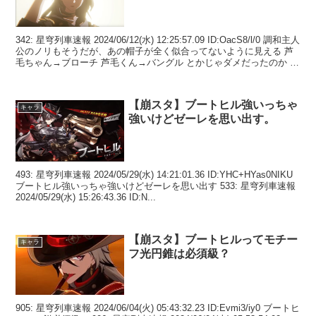
342: 星穹列車速報 2024/06/12(水) 12:25:57.09 ID:OacS8/l/0 調和主人
公のノリもそうだが、あの帽子が全く似合ってないように見える 芦
毛ちゃん→ブローチ 芦毛くん→バングル とかじゃダメだったのか つ
う...
【崩スタ】ブートヒル強いっちゃ
キャラ
強いけどゼーレを思い出す。
493: 星穹列車速報 2024/05/29(水) 14:21:01.36 ID:YHC+HYas0NIKU
ブートヒル強いっちゃ強いけどゼーレを思い出す 533: 星穹列車速報
2024/05/29(水) 15:26:43.36 ID:N...
【崩スタ】ブートヒルってモチー
キャラ
フ光円錐は必須級？
905: 星穹列車速報 2024/06/04(火) 05:43:32.23 ID:Evmi3/iy0 ブートヒ