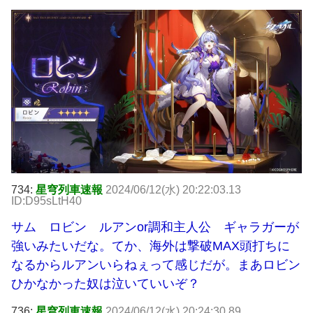
734:
星穹列車速報
2024/06/12(水) 20:22:03.13
ID:D95sLtH40
サム ロビン ルアンor調和主人公 ギャラガーが
強いみたいだな。てか、海外は撃破MAX頭打ちに
なるからルアンいらねぇって感じだが。まあロビン
ひかなかった奴は泣いていいぞ？
736:
星穹列車速報
2024/06/12(水) 20:24:30.89