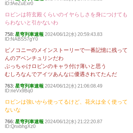
ID:fAeZuExr0
ロビンは符玄殿くらいのイヤらしさを身につけても
らわないと引かないわ
758:
星穹列車速報
2024/06/12(水) 20:59:43.83
ID:NABS57gY0
ピノコニーのメインストーリーで一番記憶に残って
んのアベンチュリンだわ
ぶっちゃけロビンのキャラ付け薄いと思う
むしろなんでアイツあんなに優遇されてたんだ
763:
星穹列車速報
2024/06/12(水) 21:06:08.49
ID:rieVx9Bq0
ロビンは強いから使ってるけど、花火は全く使って
ないな
766:
星穹列車速報
2024/06/12(水) 21:22:20.87
ID:QnxbhgXz0