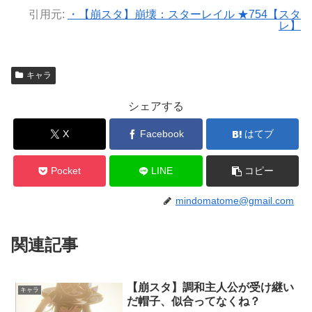
引用元:
・【崩スタ】崩壊：スターレイル ★754【スタ
レ】
キャラ
シェアする
X
Facebook
はてブ
Pocket
LINE
コピー
mindomatome@gmail.com
関連記事
【崩スタ】調和主人公が受け継い
キャラ
だ帽子、似合ってなくね？