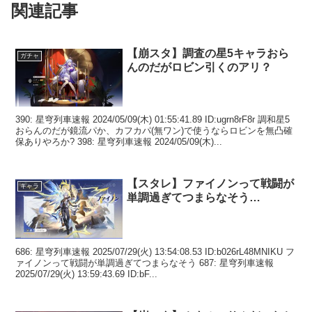
関連記事
【崩スタ】調査の星5キャラおら
ガチャ
んのだがロビン引くのアリ？
390: 星穹列車速報 2024/05/09(木) 01:55:41.89 ID:ugrn8rF8r 調和星5
おらんのだが鏡流パか、カフカパ(無ワン)で使うならロビンを無凸確
保ありやろか? 398: 星穹列車速報 2024/05/09(木)...
【スタレ】ファイノンって戦闘が
キャラ
単調過ぎてつまらなそう…
686: 星穹列車速報 2025/07/29(火) 13:54:08.53 ID:b026rL48MNIKU フ
ァイノンって戦闘が単調過ぎてつまらなそう 687: 星穹列車速報
2025/07/29(火) 13:59:43.69 ID:bF...