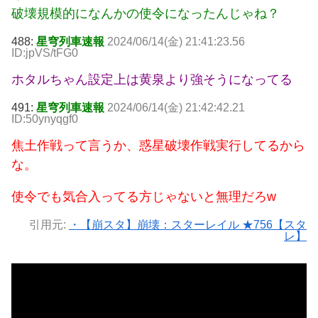
破壊規模的になんかの使令になったんじゃね？
488:
星穹列車速報
2024/06/14(金) 21:41:23.56
ID:jpVS/tFG0
ホタルちゃん設定上は黄泉より強そうになってる
491:
星穹列車速報
2024/06/14(金) 21:42:42.21
ID:50ynyqgf0
焦土作戦って言うか、惑星破壊作戦実行してるから
な。
使令でも気合入ってる方じゃないと無理だろw
引用元:
・【崩スタ】崩壊：スターレイル ★756【スタ
レ】