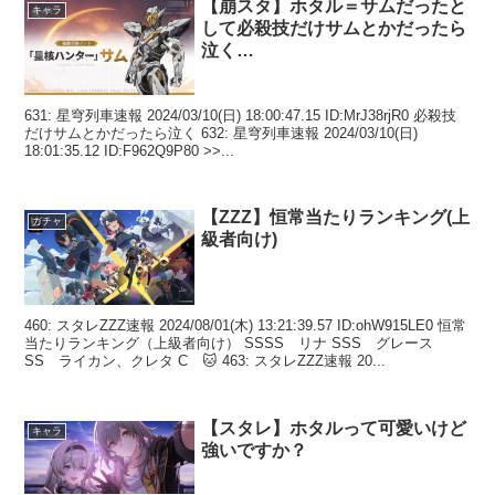
【崩スタ】ホタル＝サムだったと
キャラ
して必殺技だけサムとかだったら
泣く…
631: 星穹列車速報 2024/03/10(日) 18:00:47.15 ID:MrJ38rjR0 必殺技
だけサムとかだったら泣く 632: 星穹列車速報 2024/03/10(日)
18:01:35.12 ID:F962Q9P80 >>...
【ZZZ】恒常当たりランキング(上
ガチャ
級者向け)
460: スタレZZZ速報 2024/08/01(木) 13:21:39.57 ID:ohW915LE0 恒常
当たりランキング（上級者向け） SSSS リナ SSS グレース
SS ライカン、クレタ C 🐱 463: スタレZZZ速報 20...
【スタレ】ホタルって可愛いけど
キャラ
強いですか？