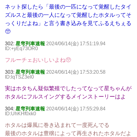
ネット探したら「最後の一匹になって覚醒したタイ
ズルスと最後の一人になって覚醒したホタルってそ
っくりだよね」と言う書き込みを見てふるえちぇる
🥺
302:
星穹列車速報
2024/06/14(金) 17:51:19.94
ID:+yEq73OR0
フルーチェおいしいよね🥺
303:
星穹列車速報
2024/06/14(金) 17:53:20.58
ID:lqTSZ3eI0
実はホタちん疑似繁殖でしたってなって星ちゃんが
ホタルにフルスイングするメインストーリーはよ
304:
星穹列車速報
2024/06/14(金) 17:55:29.84
ID:UhKHf0xk0
ホタルは爆風に巻き込まれて一度死んでる
最後のホタルは豊穣によって再生されたホタルだよ