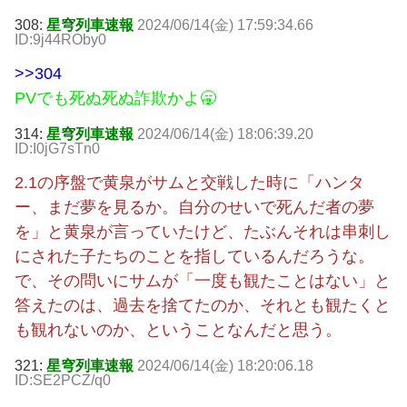
308:
星穹列車速報
2024/06/14(金) 17:59:34.66
ID:9j44ROby0
>>304
PVでも死ぬ死ぬ詐欺かよ🥱
314:
星穹列車速報
2024/06/14(金) 18:06:39.20
ID:I0jG7sTn0
2.1の序盤で黄泉がサムと交戦した時に「ハンタ
ー、まだ夢を見るか。自分のせいで死んだ者の夢
を」と黄泉が言っていたけど、たぶんそれは串刺し
にされた子たちのことを指しているんだろうな。
で、その問いにサムが「一度も観たことはない」と
答えたのは、過去を捨てたのか、それとも観たくと
も観れないのか、ということなんだと思う。
321:
星穹列車速報
2024/06/14(金) 18:20:06.18
ID:SE2PCZ/q0