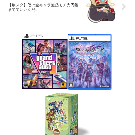
【崩スタ】僕は全キャラ無凸モチ光円錐
まででいいんだ。