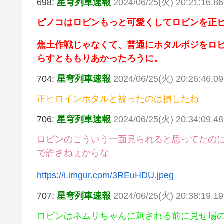
698:
星穹列車速報
2024/06/25(火) 20:21:16.8
ピノコはロビンもっと可愛くしてロビンを正
焦土作戦じゃなくて、普通にホタルポジをロ
らすとももりあかったろうに。
704:
星穹列車速報
2024/06/25(火) 20:26:46.0
正ヒロインホタルと被ったのは損したね
706:
星穹列車速報
2024/06/25(火) 20:34:09.4
ロビンのこういう一面見られると思ってたの
で許さねぇからな
https://i.imgur.com/3REuHDU.jpeg
707:
星穹列車速報
2024/06/25(火) 20:38:19.1
ロビンはネムリちゃんに刺される前に見せ場の