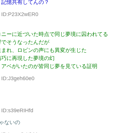
と記憶共有してんの？
08 ID:P23X2wER0
コニーに近づいた時点で同じ夢境に囚われてる
響でそうなったんだが
生まれ、ロビンの声にも異変が生じた
精巧に再現した夢境の幻
とアベがいたのが皆同じ夢を見ている証明
7 ID:J3geh60e0
 ID:s39eRIHfd
ゃないの