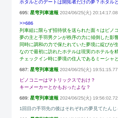
ホタルとのデートは開拓者だけの夢？ホタル
695:
星穹列車速報
2024/06/25(火) 20:14:17.
>>686
列車組に限らず招待状を送られた面々はピノ
夢の主と手羽男クンが秩序の力に傾倒した影
同時に調和の力で保たれていた夢境に綻びが
なので最初に訪れたホテルは現実のホテルを
チェックイン時に夢境の住人であるミーシャ
687:
星穹列車速報
2024/06/25(火) 19:51:15.7
ピノコニーはマトリックスでおけ？
キーメーカーとかもおったよな？
689:
星穹列車速報
2024/06/25(火) 19:56:02.72
1回目の手羽先の後はそれぞれの夢見てたんじ