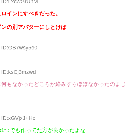
6 ID:LxcwGrUhM
ヒロインにすべきだった。
ビンの別アバターにしとけば
9 ID:GB7wsy5e0
8 ID:ksCj3mzwd
に何もなかったどころか絡みすらほぼなかったのまじ
9 ID:xGVjxJ+Hd
1つでも作ってた方が良かったよな