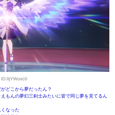
 ID:lijYWuxc0
だがどこから夢だったん？
ラえもんの夢幻三剣士みたいに皆で同じ夢を見てるん
んくなった