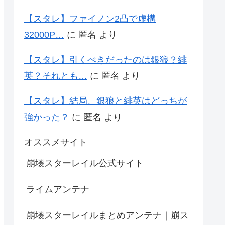
【スタレ】ファイノン2凸で虚構
32000P…
に
匿名
より
【スタレ】引くべきだったのは銀狼？緋
英？それとも…
に
匿名
より
【スタレ】結局、銀狼と緋英はどっちが
強かった？
に
匿名
より
オススメサイト
崩壊スターレイル公式サイト
ライムアンテナ
崩壊スターレイルまとめアンテナ｜崩ス