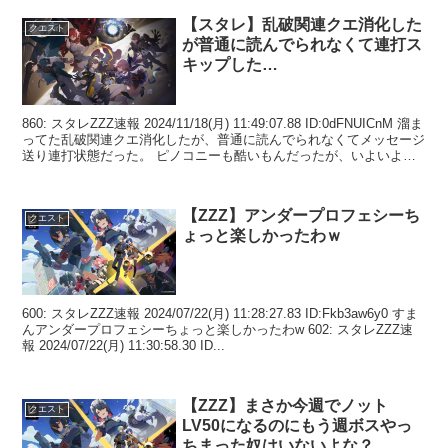
【スタレ】乱破関連クエ消化した
クエスト
が普通に読んでられなくて連打ス
キップした…
860: スタレZZZ速報 2024/11/18(月) 11:49:07.88 ID:0dFNUICnM 溜ま
ってた乱破関連クエ消化したが、普通に読んでられなくてメッセージ
送り連打状態だった。 ピノコニーも酷いもんだったが、いよいよ引
退する...
【ZZZ】アンダープロフェシーち
クエスト
ょっと楽しかったわｗ
600: スタレZZZ速報 2024/07/22(月) 11:28:27.83 ID:Fkb3aw6y0 すま
んアンダープロフェシーちょっと楽しかったわw 602: スタレZZZ速
報 2024/07/22(月) 11:30:58.30 ID...
【ZZZ】まさか今週でノット
クエスト
LV50になるのにもう週ボスやっ
ちまった奴はいないよな？