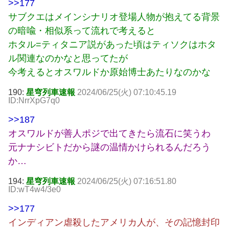
>>177
サブクエはメインシナリオ登場人物が抱えてる背景
の暗喩・相似系って流れで考えると
ホタル=ティタニア説があった頃はティソクはホタ
ル関連なのかなと思ってたが
今考えるとオスワルドか原始博士あたりなのかな
190:
星穹列車速報
2024/06/25(火) 07:10:45.19
ID:NrrXpG7q0
>>187
オスワルドが善人ポジで出てきたら流石に笑うわ
元ナナシビトだから謎の温情かけられるんだろう
か…
194:
星穹列車速報
2024/06/25(火) 07:16:51.80
ID:wT4w4/3e0
>>177
インディアン虐殺したアメリカ人が、その記憶封印