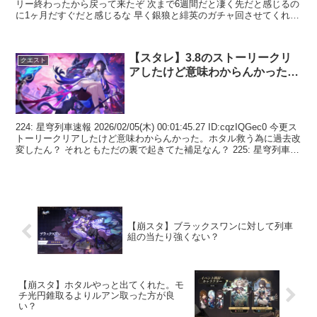
リー終わったから戻って来たぞ 次まで6週間だと凄く先だと感じるの
に1ヶ月だすぐだと感じるな 早く銀狼と緋英のガチャ回させてくれ
65...
【スタレ】3.8のストーリークリ
クエスト
アしたけど意味わからんかった…
224: 星穹列車速報 2026/02/05(木) 00:01:45.27 ID:cqzIQGec0 今更ス
トーリークリアしたけど意味わからんかった。ホタル救う為に過去改
変したん？ それともただの裏で起きてた補足なん？ 225: 星穹列車
速...
【崩スタ】ブラックスワンに対して列車
組の当たり強くない？
【崩スタ】ホタルやっと出てくれた。モ
チ光円錐取るよりルアン取った方が良
い？