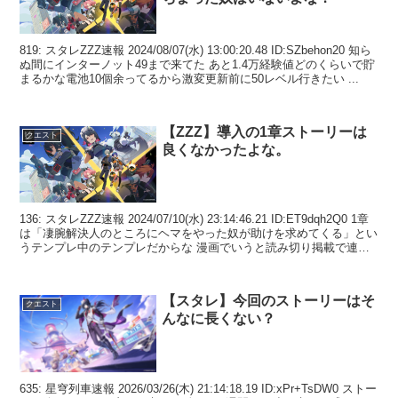
819: スタレZZZ速報 2024/08/07(水) 13:00:20.48 ID:SZbehon20 知ら
ぬ間にインターノット49まで来てた あと1.4万経験値どのくらいで貯
まるかな電池10個余ってるから激変更新前に50レベル行きたい ...
【ZZZ】導入の1章ストーリーは
クエスト
良くなかったよな。
136: スタレZZZ速報 2024/07/10(水) 23:14:46.21 ID:ET9dqh2Q0 1章
は「凄腕解決人のところにヘマをやった奴が助けを求めてくる」とい
うテンプレ中のテンプレだからな 漫画でいうと読み切り掲載で連載
に続け...
【スタレ】今回のストーリーはそ
クエスト
んなに長くない？
635: 星穹列車速報 2026/03/26(木) 21:14:18.19 ID:xPr+TsDW0 ストー