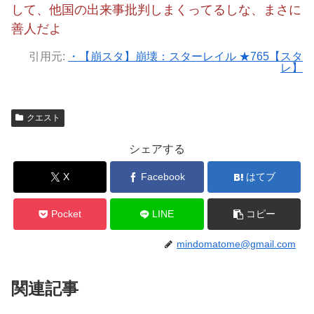
して、他国の出来事批判しまくってるしな、まさに
善人だよ
引用元:
・【崩スタ】崩壊：スターレイル ★765【スタ
レ】
クエスト
シェアする
X
Facebook
はてブ
Pocket
LINE
コピー
mindomatome@gmail.com
関連記事