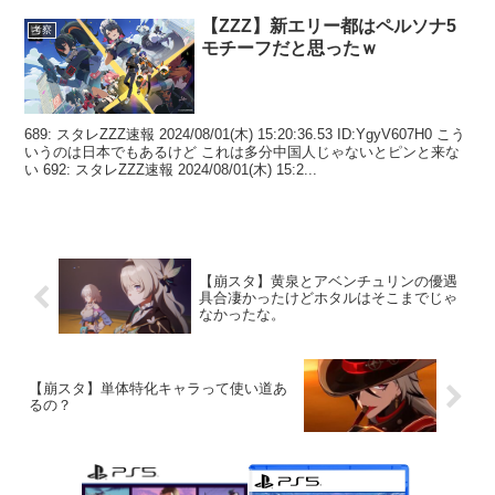
【ZZZ】新エリー都はペルソナ5
考察
モチーフだと思ったｗ
689: スタレZZZ速報 2024/08/01(木) 15:20:36.53 ID:YgyV607H0 こう
いうのは日本でもあるけど これは多分中国人じゃないとピンと来な
い 692: スタレZZZ速報 2024/08/01(木) 15:2...
【崩スタ】黄泉とアベンチュリンの優遇
具合凄かったけどホタルはそこまでじゃ
なかったな。
【崩スタ】単体特化キャラって使い道あ
るの？