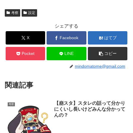
考察
設定
シェアする
X
Facebook
はてブ
Pocket
LINE
コピー
mindomatome@gmail.com
関連記事
【崩スタ】スタレの話って分かり
考察
にくいし長いけどみんな分かって
んの？