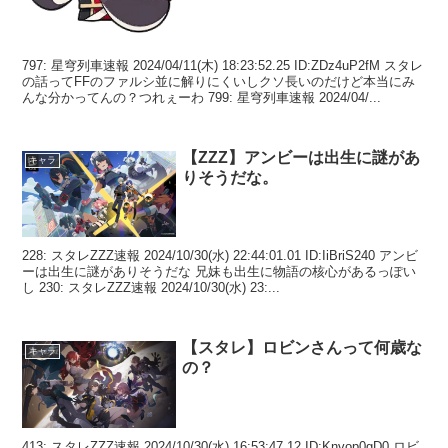
797: 星穹列車速報 2024/04/11(木) 18:23:52.25 ID:ZDz4uP2fM スタレ
の話ってFFのファルシ並に解りにくいしクソ長いのだけど本当にみ
んな分かってんの？つれぇーわ 799: 星穹列車速報 2024/04/...
【ZZZ】アンビーは出生に謎があ
キャラ
りそうだな。
228: スタレZZZ速報 2024/10/30(水) 22:44:01.01 ID:IiBriS240 アンビ
ーは出生に謎がありそうだな 兄妹も出生に物語の核心があるっぽい
し 230: スタレZZZ速報 2024/10/30(水) 23:...
【スタレ】ロビンさんって何歳な
キャラ
の？
413: スタレZZZ速報 2024/10/30(水) 16:53:47.12 ID:Knvop0gD0 ロビ