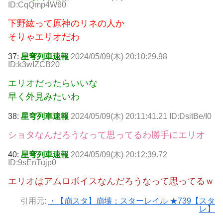
ID:CqQmp4W60
下野紘って原神のリネの人か
そりゃエリオだわ
37:
星穹列車速報
2024/05/09(木) 20:10:29.98
ID:k3wIZCB20
エリオだったらいいな
早く外見みたいわ
38:
星穹列車速報
2024/05/09(木) 20:11:41.21 ID:DsitBe/I0
ショタなんだろうなって思ってるわ勝手にエリオ
40:
星穹列車速報
2024/05/09(木) 20:12:39.72
ID:9sEnTujp0
エリオはアムロボイスなんだろうなって思ってるｗ
引用元:
・【崩スタ】崩壊：スターレイル ★739【スタ
レ】