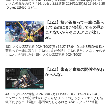
ンさん何歳なの😢？ 414: スタレZZZ速報 2024/10/30(水) 16:54:42.28
ID:gvuJEB450 ロビ...
【ZZZ】柳と蒼角って一緒に暮ら
キャラ
してるのにまだ会話してるの見た
ことないからそこんとこが楽し
み。
182: スタレZZZ速報 2024/10/27(日) 14:27:17.64 ID:uqKSE6DA0 柳と
蒼角って一緒に暮らしてるのにまだ会話してるの見たことないからそ
こんとこが楽しみや 184: スタレZZZ速報 2024/10/27...
【ZZZ】朱鳶と青衣の関係性がわ
キャラ
からんな。
431: スタレZZZ速報 2024/08/05(月) 11:30:22.05 ID:fO2L4GJOd シュ
エンのチンイの関係性がわからんな チンイのほうがシュエンより階
級下だよな？ 上司ぽい雰囲気だしとるけど 434: スタレZZZ速報...