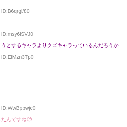
 ID:B6qrgl/80
7 ID:msy6lSVJ0
ようとするキャラよりクズキャラっているんだろうか
1 ID:ElMzn3Tp0
3 ID:WwBppwjc0
たんですね🥺