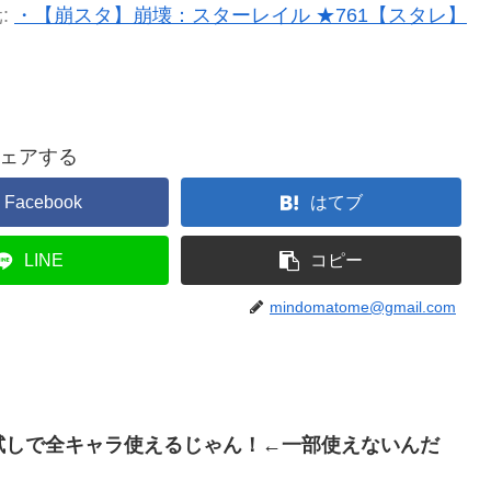
:
・【崩スタ】崩壊：スターレイル ★761【スタレ】
ェアする
Facebook
はてブ
LINE
コピー
mindomatome@gmail.com
お試しで全キャラ使えるじゃん！←一部使えないんだ