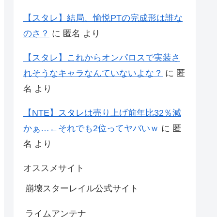
【スタレ】結局、愉悦PTの完成形は誰な
のさ？
に
匿名
より
【スタレ】これからオンパロスで実装さ
れそうなキャラなんていないよな？
に
匿
名
より
【NTE】スタレは売り上げ前年比32％減
かぁ…←それでも2位ってヤバいｗ
に
匿
名
より
オススメサイト
崩壊スターレイル公式サイト
ライムアンテナ