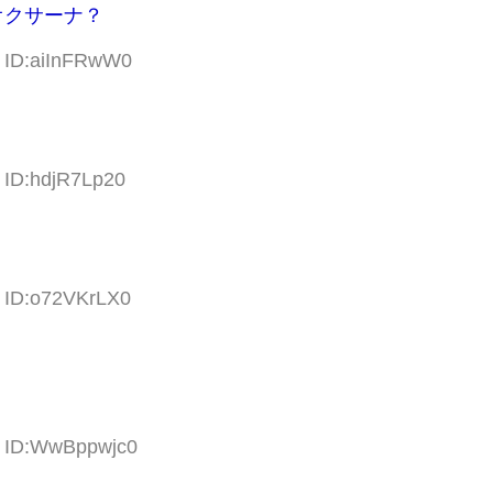
オクサーナ？
9 ID:aiInFRwW0
 ID:hdjR7Lp20
9 ID:o72VKrLX0
0 ID:WwBppwjc0