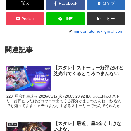
X
Facebook
はてブ
Pocket
LINE
コピー
mindomatome@gmail.com
関連記事
【スタレ】ストーリー好評だけど
クエスト
爻光出てくるところつまんない…
223: 星穹列車速報 2026/03/17(火) 20:03:23.92 ID:TxuCxNno0 ストー
リー好評だったけどコウコウ出てくる部分がまじつまんねーわ なん
でも知ってますキャラつまんなすぎるストーリーで死んでくれんかな
225...
【スタレ】最近、星4全く出さな
ガチャ
いよな。