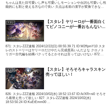
ちゃんは見た目可愛いし声も可愛いしモーションや台詞も可愛いし性
能的にも割と使える方なので良い 欠点は名前の漢字が変換できない
事ぐら...
【スタレ】ヤリーロが一番面白く
スタレ
てピノコニーが一番おもんない…
871: スタレZZZ速報 2024/12/22(日) 00:55:39.71 ID:W2ffpmY10 スタ
レのストーリーはヤリーロだけやたら完成度高いんだよな クロノト
リガー古代編を結構パクってるとかそれは言ってはいけない 872:
ス...
【スタレ】そろそろキャラスキン
キャラ
売ってほしい！
826: スタレZZZ速報 2024/10/02(水) 18:52:13.67 ID:/k/XR+ni0 そろそ
ろ着替え売って欲しい 827: スタレZZZ速報 2024/10/02(水)
18:53:50.24 ID:KuEtEmm00 ...