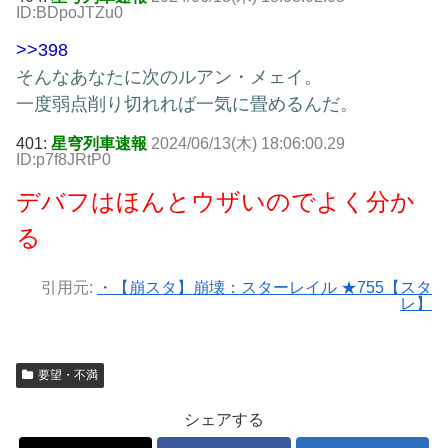
ID:BDpoJTZu0
>>398
そんなあなたに次のルアン・メェイ。
一度弱点削り切れれば一気に畳めるんだ。
401:
星穹列車速報
2024/06/13(木) 18:06:00.29
ID:p7f8JRtP0
デバフはほんとウザいのでよく分か
る
引用元:
・【崩スタ】崩壊：スターレイル ★755【スタ
レ】
要望・不満
シェアする