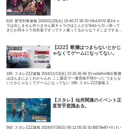
619: 星穹列車速報 2026/01/20(火) 18:40:27.95 ID:Vlk4Jl/V0 星4キャ
ラは出しません作りません新キャラのほとんどが3rdから引っ張って
きたか同キャラ別衣装ですってナメ腐ってるからな？そこまでするな
ら過...
【ZZZ】断層はつまらないとかじ
要望・不満
ゃなくてゲームになってない。
185: スタレZZZ速報 2024/11/13(水) 23:26:46.96 ID:ve0dAm8k0 断層
はほんまによくわからんわ ここ最近で一番意味不明やった つまらな
いとかじゃなくてゲームになってない 186: スタレZZZ速報 2...
【スタレ】仙舟関連のイベント正
スタレ
直苦手意識ある。
560: スタレZZZ速報 2024/07/28(日) 00:12:05.02 ID:BB79e8Y+0 けい