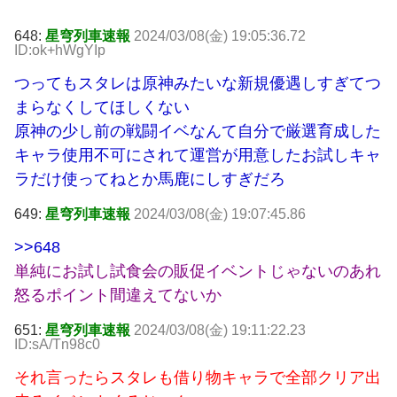
648:
星穹列車速報
2024/03/08(金) 19:05:36.72
ID:ok+hWgYIp
つってもスタレは原神みたいな新規優遇しすぎてつ
まらなくしてほしくない
原神の少し前の戦闘イベなんて自分で厳選育成した
キャラ使用不可にされて運営が用意したお試しキャ
ラだけ使ってねとか馬鹿にしすぎだろ
649:
星穹列車速報
2024/03/08(金) 19:07:45.86
>>648
単純にお試し試食会の販促イベントじゃないのあれ
怒るポイント間違えてないか
651:
星穹列車速報
2024/03/08(金) 19:11:22.23
ID:sA/Tn98c0
それ言ったらスタレも借り物キャラで全部クリア出