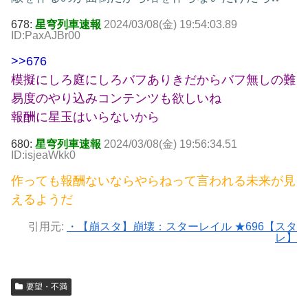
678:
星穹列車速報
2024/03/08(金) 19:54:03.89
ID:PaxAJBr00
>>676
模擬にしろ庭にしろバフありきだからバフ無しの難
易度のやり込みコンテンツも欲しいね
報酬に星玉はいらないから
680:
星穹列車速報
2024/03/08(金) 19:56:34.51
ID:isjeaWkk0
作っても報酬ないならやらねって言われる未来が見
えるようだ
引用元:
・【崩スタ】崩壊：スターレイル ★696【スタ
レ】
要望・不満