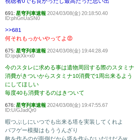
視聴者0でも良かったし最高だった思い出
691:
星穹列車速報
2024/03/08(金) 20:18:50.40
ID:phGnUaSN0
>>681
何それもっかいやってよ😡
675:
星穹列車速報
2024/03/08(金) 19:44:28.49
ID:ipqkXk+x0
今のスタレに求める事は遺物周回する際のスタミナ
消費がきついからスタミナ10消費で1周出来るよう
にしてほしい
毎度40も消費するのはきついて
676:
星穹列車速報
2024/03/08(金) 19:47:55.67
ID:U/GJadQr0
暇つぶしにいつでも出来る塔を実装してくれよ
バフゲー模擬はもううんざり
敵を作るのが面倒だから塔を作らないだけだろw