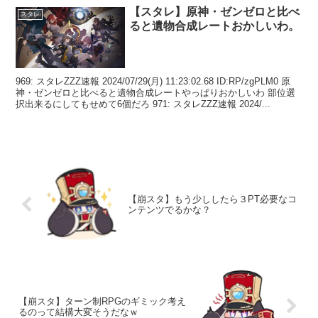
【スタレ】原神・ゼンゼロと比べ
スタレ
ると遺物合成レートおかしいわ。
969: スタレZZZ速報 2024/07/29(月) 11:23:02.68 ID:RP/zgPLM0 原
神・ゼンゼロと比べると遺物合成レートやっぱりおかしいわ 部位選
択出来るにしてもせめて6個だろ 971: スタレZZZ速報 2024/...
【崩スタ】もう少ししたら３PT必要なコ
ンテンツでるかな？
【崩スタ】ターン制RPGのギミック考え
るのって結構大変そうだなｗ