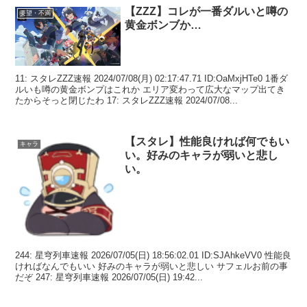
【ZZZ】コレが一番ダルいと噂の
要望・不満
黄金ボンブか…
11: スタレZZZ速報 2024/07/08(月) 02:17:47.71 ID:OaMxjHTe0 1番ダ
ルいも噂の黄金ボンプはこれか エリア変わって広大なマップ出てき
たからそっと閉じたわ 17: スタレZZZ速報 2024/07/08...
【スタレ】性能良ければ何でもい
キャラ
い。好みのキャラが弱いと悲し
い。
244: 星穹列車速報 2026/07/05(日) 18:56:02.01 ID:SJAhkeVV0 性能良
ければなんでもいい 好みのキャラが弱いと悲しい サフェルお前の事
だぞ 247: 星穹列車速報 2026/07/05(日) 19:42...