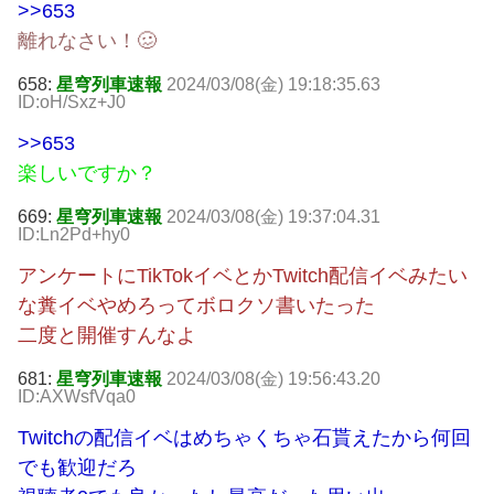
>>653
離れなさい！🥴
658:
星穹列車速報
2024/03/08(金) 19:18:35.63
ID:oH/Sxz+J0
>>653
楽しいですか？
669:
星穹列車速報
2024/03/08(金) 19:37:04.31
ID:Ln2Pd+hy0
アンケートにTikTokイベとかTwitch配信イベみたい
な糞イベやめろってボロクソ書いたった
二度と開催すんなよ
681:
星穹列車速報
2024/03/08(金) 19:56:43.20
ID:AXWsfVqa0
Twitchの配信イベはめちゃくちゃ石貰えたから何回
でも歓迎だろ