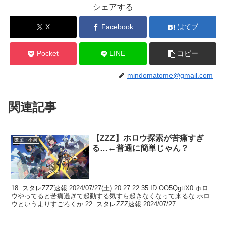
シェアする
X
Facebook
はてブ
Pocket
LINE
コピー
mindomatome@gmail.com
関連記事
【ZZZ】ホロウ探索が苦痛すぎ
要望・不満
る…←普通に簡単じゃん？
18: スタレZZZ速報 2024/07/27(土) 20:27:22.35 ID:OO5QgttX0 ホロ
ウやってると苦痛過ぎて起動する気すら起きなくなって来るな ホロ
ウというよりすごろくか 22: スタレZZZ速報 2024/07/27...