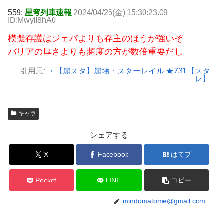
559:
星穹列車速報
2024/04/26(金) 15:30:23.09
ID:MwylI8hA0
模擬存護はジェパよりも存主のほうが強いぞ
バリアの厚さよりも頻度の方が数倍重要だし
引用元:
・【崩スタ】崩壊：スターレイル ★731【スタ
レ】
キャラ
シェアする
X
Facebook
はてブ
Pocket
LINE
コピー
mindomatome@gmail.com