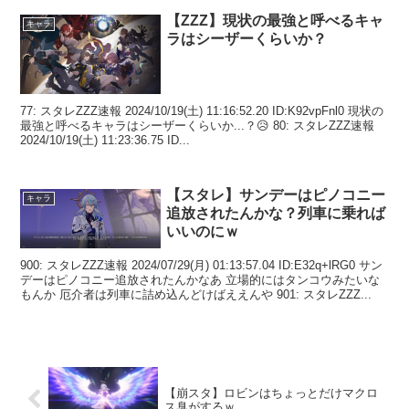
【ZZZ】現状の最強と呼べるキャ
キャラ
ラはシーザーくらいか？
77: スタレZZZ速報 2024/10/19(土) 11:16:52.20 ID:K92vpFnl0 現状の
最強と呼べるキャラはシーザーくらいか...？😥 80: スタレZZZ速報
2024/10/19(土) 11:23:36.75 ID...
【スタレ】サンデーはピノコニー
キャラ
追放されたんかな？列車に乗れば
いいのにｗ
900: スタレZZZ速報 2024/07/29(月) 01:13:57.04 ID:E32q+lRG0 サン
デーはピノコニー追放されたんかなあ 立場的にはタンコウみたいな
もんか 厄介者は列車に詰め込んどけばええんや 901: スタレZZZ...
【崩スタ】ロビンはちょっとだけマクロ
ス臭がするｗ