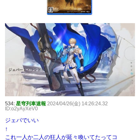
534:
星穹列車速報
2024/04/26(金) 14:26:24.32
ID:o2yAyXeV0
ジェパでいい
↑
これ一人か二人の狂人が延々喚いてたってコ