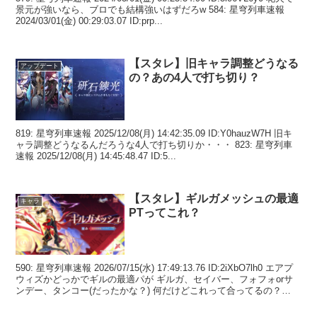
景元が強いなら、ブロでも結構強いはずだろw 584: 星穹列車速報
2024/03/01(金) 00:29:03.07 ID:prp...
【スタレ】旧キャラ調整どうなる
アップデート
の？あの4人で打ち切り？
819: 星穹列車速報 2025/12/08(月) 14:42:35.09 ID:Y0hauzW7H 旧キ
ャラ調整どうなるんだろうな4人で打ち切りか・・・ 823: 星穹列車
速報 2025/12/08(月) 14:45:48.47 ID:5...
【スタレ】ギルガメッシュの最適
キャラ
PTってこれ？
590: 星穹列車速報 2026/07/15(水) 17:49:13.76 ID:2iXbO7lh0 エアプ
ウィズかどっかでギルの最適パが ギルガ、セイバー、フォフォorサ
ンデー、タンコー(だったかな？) 何だけどこれって合ってるの？
59...