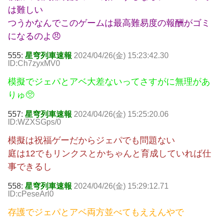
は難しい
つうかなんでこのゲームは最高難易度の報酬がゴミ
になるのよ😠
555:
星穹列車速報
2024/04/26(金) 15:23:42.30
ID:Ch7zyxMV0
模擬でジェパとアベ大差ないってさすがに無理があ
りゅ🥺
557:
星穹列車速報
2024/04/26(金) 15:25:20.06
ID:WZXSGps/0
模擬は祝福ゲーだからジェパでも問題ない
庭は12でもリンクスとかちゃんと育成していれば仕
事できるし
558:
星穹列車速報
2024/04/26(金) 15:29:12.71
ID:cPeseArl0
存護でジェパとアベ両方並べてもええんやで