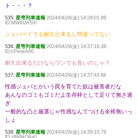
ト・・・？
535:
星穹列車速報
2024/04/26(金) 14:29:01.89
ID:MW/0JA5r0
ジェパードでも耐久出来るし間違ってない
536:
星穹列車速報
2024/04/26(金) 14:37:16.38
ID:cPeseArl0
耐久出来るだけならワシでも良いのじゃ？
537:
星穹列車速報
2024/04/26(金) 14:37:43.86
性感ジェパとかいう罠を育てた奴は被害者だな
あんなのゴミもゴミだよ生存枠として足りて無さ過
ぎ
一般的な凸と厳選じゃ性感なんてつける余裕無いっ
しょ
538:
星穹列車速報
2024/04/26(金) 14:39:10.79
ID:zfW8kO4a0