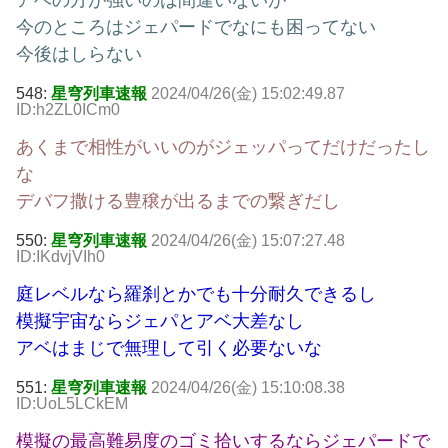
アベの方が強いのは間違いないが
今のところはジェパードでなにも困ってない
今後はしらない
548:
星穹列車速報
2024/04/26(金) 15:02:49.87
ID:h2ZL0ICm0
あくまで相性がいいのがジェッパってだけだったし
な
デバフ撒ける豊穣が出るまでの繋ぎだし
550:
星穹列車速報
2024/04/26(金) 15:07:27.48
ID:IKdvjVIh0
庭レベルなら羅刹とかでも十分耐久できるし
模擬宇宙ならジェパとアベ大差なし
アベはまじで無理して引く必要ないな
551:
星穹列車速報
2024/04/26(金) 15:10:08.38
ID:UoL5LCkEM
模擬の最高難易度のゴミ拾いするならジェパードで