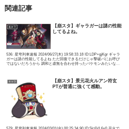
関連記事
【崩スタ】ギャラガーは謎の性能
キャラ
してるよね。
536: 星穹列車速報 2024/06/27(木) 19:58:33.18 ID:LDP+gjKgr ギャラ
ガーは謎の性能してるよね ただ回復できるだけじゃ撃破パにお呼び
ではないだろうから 調和と虚無を合わせ持ったバケモンみたいな性
能の耐久...
【崩スタ】景元花火ルアン符玄
キャラ
PTが普通に強くて感動。
579: 星穹列車速報 2024/03/01(金) 00:25:34.90 ID:5lc6VL6y0 花火で