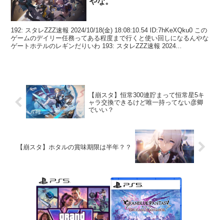
やな。
192: スタレZZZ速報 2024/10/18(金) 18:08:10.54 ID:7hKeXQku0 この
ゲームのデイリー任務ってある程度まで行くと使い回しになるんやな
ゲートホテルのレギンだりいわ 193: スタレZZZ速報 2024...
【崩スタ】恒常300連貯まって恒常星5キ
ャラ交換できるけど唯一持ってない彦卿
でいい？
【崩スタ】ホタルの賞味期限は半年？？