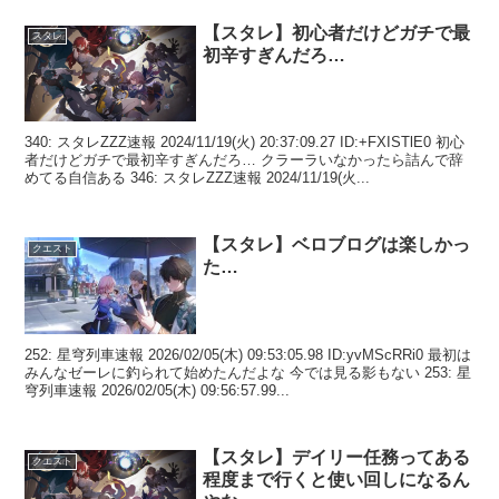
【スタレ】初心者だけどガチで最
スタレ
初辛すぎんだろ…
340: スタレZZZ速報 2024/11/19(火) 20:37:09.27 ID:+FXISTlE0 初心
者だけどガチで最初辛すぎんだろ… クラーラいなかったら詰んで辞
めてる自信ある 346: スタレZZZ速報 2024/11/19(火...
【スタレ】ベロブログは楽しかっ
クエスト
た…
252: 星穹列車速報 2026/02/05(木) 09:53:05.98 ID:yvMScRRi0 最初は
みんなゼーレに釣られて始めたんだよな 今では見る影もない 253: 星
穹列車速報 2026/02/05(木) 09:56:57.99...
【スタレ】デイリー任務ってある
クエスト
程度まで行くと使い回しになるん