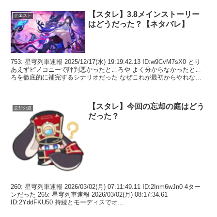
【スタレ】3.8メインストーリー
クエスト
はどうだった？【ネタバレ】
753: 星穹列車速報 2025/12/17(水) 19:19:42.13 ID:w9CvM7sX0 とり
あえずピノコニーで評判悪かったところや よく分からなかったとこ
ろを徹底的に補完するシナリオだった なぜこれが最初からやれなか
ったのか ...
【スタレ】今回の忘却の庭はどう
忘却の庭
だった？
260: 星穹列車速報 2026/03/02(月) 07:11:49.11 ID:2Inm6wJn0 4ター
ンだった 265: 星穹列車速報 2026/03/02(月) 08:17:34.61
ID:2YddFKU50 持続とモーディスでオ...