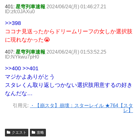
401:
星穹列車速報
2024/06/24(月) 01:46:27.21
ID:zfc0JAXu0
>>398
ココナ見送ったからドリームリーフの女しか選択肢
に現れなかった😭
407:
星穹列車速報
2024/06/24(月) 01:53:52.25
ID:NYkwu7pH0
>>400
>>401
マジかよありがとう
スタレくん取り返しつかない選択肢用意するの好き
なんだな…
引用元:
・【崩スタ】崩壊：スターレイル ★764【スタ
レ】
クエスト
攻略